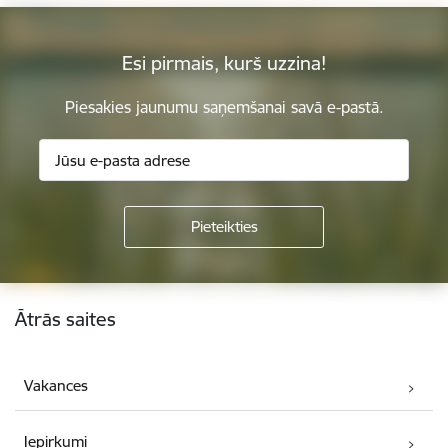
Esi pirmais, kurš uzzina!
Piesakies jaunumu saņemšanai savā e-pastā.
Kājene
Ātrās saites
Vakances
Iepirkumi