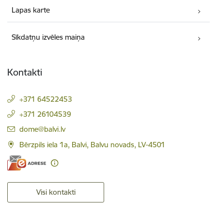
Lapas karte
Sīkdatņu izvēles maiņa
Kontakti
+371 64522453
+371 26104539
E-pasts:
dome@balvi.lv
Bērzpils iela 1a, Balvi, Balvu novads, LV-4501
Visi kontakti