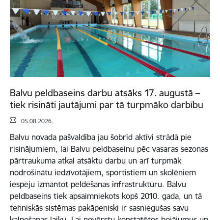
Balvu peldbaseins darbu atsāks 17. augustā –
tiek risināti jautājumi par tā turpmāko darbību
05.08.2026.
Balvu novada pašvaldība jau šobrīd aktīvi strādā pie
risinājumiem, lai Balvu peldbaseinu pēc vasaras sezonas
pārtraukuma atkal atsāktu darbu un arī turpmāk
nodrošinātu iedzīvotājiem, sportistiem un skolēniem
iespēju izmantot peldēšanas infrastruktūru. Balvu
peldbaseins tiek apsaimniekots kopš 2010. gada, un tā
tehniskās sistēmas pakāpeniski ir sasniegušas savu
kalpošanas laiku. Lai novērstu konstatētos bojājumus un