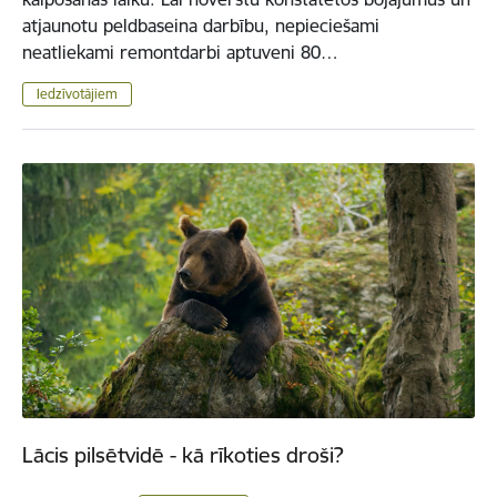
atjaunotu peldbaseina darbību, nepieciešami
neatliekami remontdarbi aptuveni 80…
Iedzīvotājiem
Lācis pilsētvidē - kā rīkoties droši?