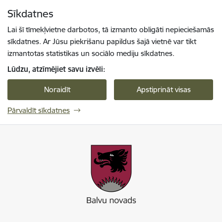
Pāriet uz lapas saturu
Sīkdatnes
Spied
lai meklētu
Enter
Lai šī tīmekļvietne darbotos, tā izmanto obligāti nepieciešamās
sīkdatnes. Ar Jūsu piekrišanu papildus šajā vietnē var tikt
izmantotas statistikas un sociālo mediju sīkdatnes.
Lūdzu, atzīmējiet savu izvēli:
Noraidīt
Apstiprināt visas
Pārvaldīt sīkdatnes
Balvu novada pašvaldība