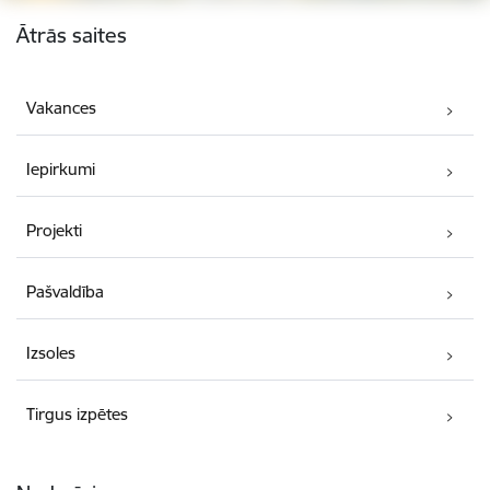
Kājene
Ātrās saites
Vakances
Iepirkumi
Projekti
Pašvaldība
Izsoles
Tirgus izpētes