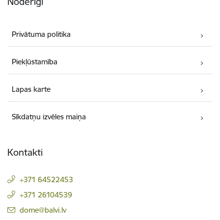
Noderīgi
Privātuma politika
Piekļūstamība
Lapas karte
Sīkdatņu izvēles maiņa
Kontakti
+371 64522453
+371 26104539
E-pasts:
dome@balvi.lv