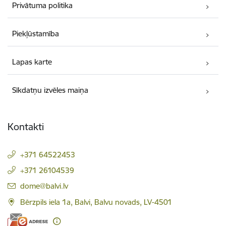
Privātuma politika
Piekļūstamība
Lapas karte
Sīkdatņu izvēles maiņa
Kontakti
+371 64522453
+371 26104539
E-pasts:
dome@balvi.lv
Bērzpils iela 1a, Balvi, Balvu novads, LV-4501