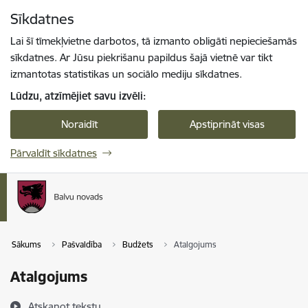
Pāriet uz lapas saturu
Sīkdatnes
Spied
lai meklētu
Enter
Lai šī tīmekļvietne darbotos, tā izmanto obligāti nepieciešamās
sīkdatnes. Ar Jūsu piekrišanu papildus šajā vietnē var tikt
izmantotas statistikas un sociālo mediju sīkdatnes.
Lūdzu, atzīmējiet savu izvēli:
Noraidīt
Apstiprināt visas
Pārvaldīt sīkdatnes
Sākums
Pašvaldība
Budžets
Atalgojums
Atalgojums
Atskaņot tekstu