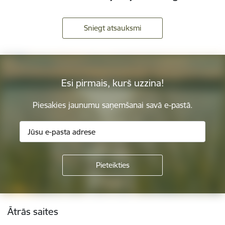
Sniegt atsauksmi
Esi pirmais, kurš uzzina!
Piesakies jaunumu saņemšanai savā e-pastā.
Kājene
Ātrās saites