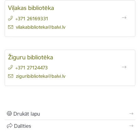
Viļakas bibliotēka
+371 26169331
E-pasts:
vilakabiblioteka@balvi.lv
Žīguru bibliotēka
+371 27124473
E-pasts:
ziguribiblioteka@balvi.lv
Drukāt lapu
Dalīties