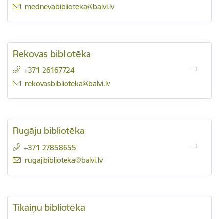
E-pasts:
mednevabiblioteka@balvi.lv
Rekovas bibliotēka
+371 26167724
E-pasts:
rekovasbiblioteka@balvi.lv
Rugāju bibliotēka
+371 27858655
E-pasts:
rugajibiblioteka@balvi.lv
Tikaiņu bibliotēka