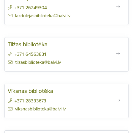
+371 26249304
E-pasts:
lazdulejasbiblioteka@balvi.lv
Tilžas bibliotēka
+371 64563831
E-pasts:
tilzasbiblioteka@balvi.lv
Vīksnas bibliotēka
+371 28333673
E-pasts:
viksnasbiblioteka@balvi.lv