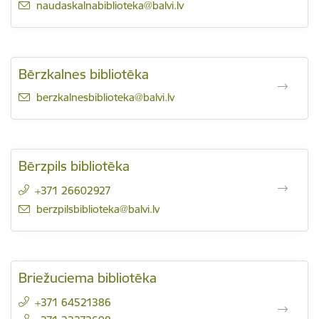
E-pasts:
naudaskalnabiblioteka@balvi.lv
Bērzkalnes bibliotēka
E-pasts:
berzkalnesbiblioteka@balvi.lv
Bērzpils bibliotēka
+371 26602927
E-pasts:
berzpilsbiblioteka@balvi.lv
Briežuciema bibliotēka
+371 64521386