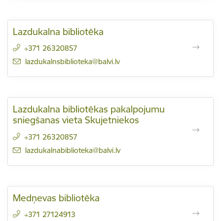
Lazdukalna bibliotēka
+371 26320857
E-pasts:
lazdukalnsbiblioteka@balvi.lv
Lazdukalna bibliotēkas pakalpojumu
sniegšanas vieta Skujetniekos
+371 26320857
E-pasts:
lazdukalnabiblioteka@balvi.lv
Medņevas bibliotēka
+371 27124913