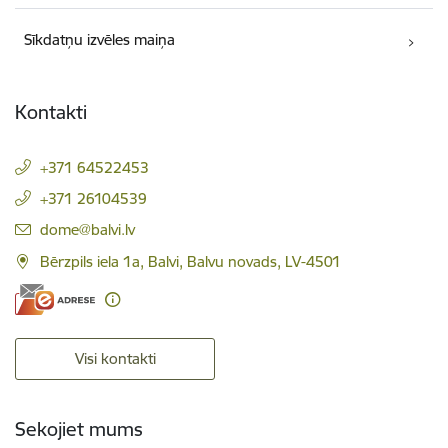
Sīkdatņu izvēles maiņa
Kontakti
+371 64522453
+371 26104539
E-pasts:
dome@balvi.lv
Bērzpils iela 1a, Balvi, Balvu novads, LV-4501
Visi kontakti
Sekojiet mums