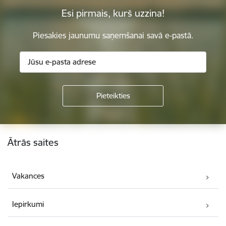
Esi pirmais, kurš uzzina!
Piesakies jaunumu saņemšanai savā e-pastā.
Kājene
Ātrās saites
Vakances
Iepirkumi