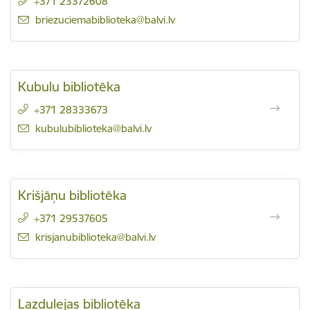
+371 23372608
E-pasts:
briezuciemabiblioteka@balvi.lv
Kubulu bibliotēka
+371 28333673
E-pasts:
kubulubiblioteka@balvi.lv
Krišjāņu bibliotēka
+371 29537605
E-pasts:
krisjanubiblioteka@balvi.lv
Lazdulejas bibliotēka