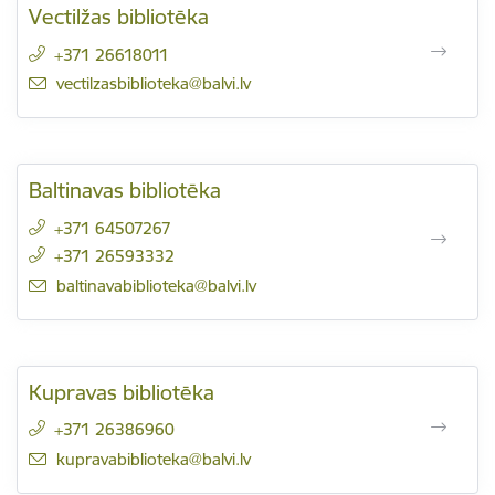
Vectilžas bibliotēka
+371 26618011
E-pasts:
vectilzasbiblioteka@balvi.lv
Baltinavas bibliotēka
+371 64507267
+371 26593332
E-pasts:
baltinavabiblioteka@balvi.lv
Kupravas bibliotēka
+371 26386960
E-pasts:
kupravabiblioteka@balvi.lv