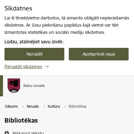
Pāriet uz lapas saturu
Sīkdatnes
Spied
lai meklētu
Enter
Lai šī tīmekļvietne darbotos, tā izmanto obligāti nepieciešamās
sīkdatnes. Ar Jūsu piekrišanu papildus šajā vietnē var tikt
izmantotas statistikas un sociālo mediju sīkdatnes.
Lūdzu, atzīmējiet savu izvēli:
Noraidīt
Apstiprināt visas
Pārvaldīt sīkdatnes
Sākums
Novads
Kultūra
Bibliotēkas
Bibliotēkas
Atskaņot tekstu