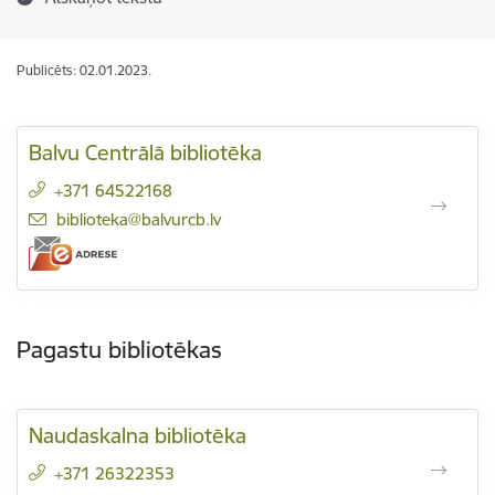
Publicēts: 02.01.2023.
Balvu Centrālā bibliotēka
+371 64522168
E-pasts:
biblioteka@balvurcb.lv
Pagastu bibliotēkas
Naudaskalna bibliotēka
+371 26322353