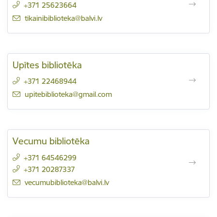
+371 25623664
E-pasts:
tikainibiblioteka@balvi.lv
Upītes bibliotēka
+371 22468944
E-pasts:
upitebiblioteka@gmail.com
Vecumu bibliotēka
+371 64546299
+371 20287337
E-pasts:
vecumubiblioteka@balvi.lv