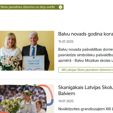
as Skolu jaunatnes dziesmu un deju svētki
Balvu novads godina kora 
15.07.2025.
Balvu novada pašvaldības domes
pasniedzis simbolisku pašvaldīb
apmērā - Balvu Mūzikas skolas 
XIII Latvijas Skolu jaunatnes dziesmu 
Skanīgākais Latvijas Skol
Balviem
14.07.2025.
Noslēdzoties grandiozajiem XIII