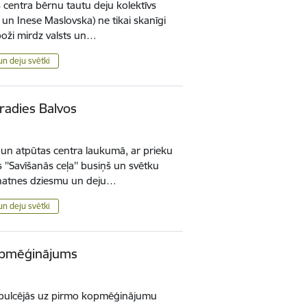
 centra bērnu tautu deju kolektīvs
 un Inese Maslovska) ne tikai skanīgi
poži mirdz valsts un…
un deju svētki
eradies Balvos
s un atpūtas centra laukumā, ar prieku
 ''Savīšanās ceļa'' busiņš un svētku
jaunatnes dziesmu un deju…
un deju svētki
kopmēģinājums
i pulcējās uz pirmo kopmēģinājumu