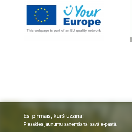
Esi pirmais, kurš uzzina!
Piesakies jaunumu saņemšanai savā e-pastā.