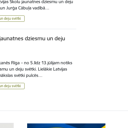
Latvijas Skolu jaunatnes dziesmu un deju
ā un Jurģa Cābuļa vadībā…
un deju svētki
lu jaunatnes dziesmu un deju
nēs Rīga – no 5.līdz 13.jūlijam notiks
smu un deju svētki. Lielākie Latvijas
mākslas svētki pulcēs…
un deju svētki