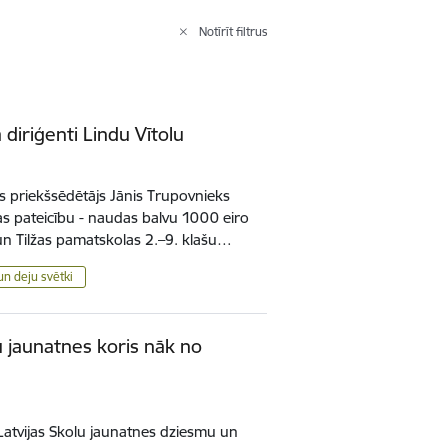
Notīrīt filtrus
diriģenti Lindu Vītolu
 priekšsēdētājs Jānis Trupovnieks
as pateicību - naudas balvu 1000 eiro
un Tilžas pamatskolas 2.–9. klašu…
un deju svētki
u jaunatnes koris nāk no
 Latvijas Skolu jaunatnes dziesmu un