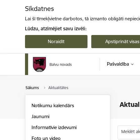
Pāriet uz lapas saturu
Sīkdatnes
Lai šī tīmekļvietne darbotos, tā izmanto obligāti nepiec
Lūdzu, atzīmējiet savu izvēli:
Noraidīt
Apstiprināt visas
Pašvaldība
Sākums
Aktualitātes
Aktual
Notikumu kalendārs
Jaunumi
Informatīvie izdevumi
Meklēt akt
Foto un video