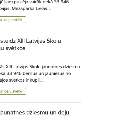
 jūlijam pulcēja vairāk nekā 33 946
tvijas, Mežaparka Lielās…
un deju svētki
teidz XIII Latvijas Skolu
ju svētkos
inās XIII Latvijas Skolu jaunatnes dziesmu
 nekā 33 946 bērnus un jauniešus no
šajos svētkos ir kupli…
un deju svētki
lu jaunatnes dziesmu un deju