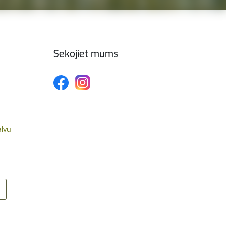
Sekojiet mums
alvu