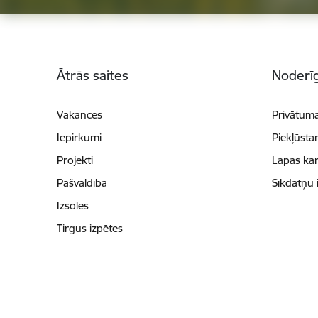
Kājene
Ātrās saites
Noderīg
Vakances
Privātuma
Iepirkumi
Piekļūsta
Projekti
Lapas kar
Pašvaldība
Sīkdatņu 
Izsoles
Tirgus izpētes