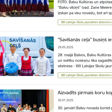
FOTO: Balvu Kultūras un atpūtas
“Balvu vilciņš” (vad. Zane Meiere
izskan pa visu novadu, bet arī s
XIII Latvijas Skolu jaunatnes dziesmu 
"Savīšanās ceļa" busiņš i
29.05.2025.
28. maijā Balvos, Balvu Kultūra
un svētku noskaņu tika sagaidīts
vēstnese - XIII Latvijas Skolu 
XIII Latvijas Skolu jaunatnes dziesmu 
Aizvadīts pirmais koru 
30.01.2025.
30. janvārī Balvu novada korist