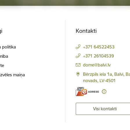
i
Kontakti
 politika
+371 64522453
+371 26104539
mība
E-pasts:
dome@balvi.lv
te
Bērzpils iela 1a, Balvi, B
izvēles maiņa
novads, LV-4501
Visi kontakti