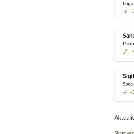
Logo
+
San
Psiho
+
Sigi
Speci
+
Aktuali
Skatīt vai