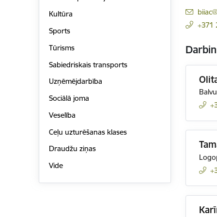
E-pas
biiac@
Kultūra
+371
Sports
Tūrisms
Darbin
Sabiedriskais transports
Olit
Uzņēmējdarbība
Balvu
Sociālā joma
+
Veselība
Ceļu uzturēšanas klases
Tam
Draudžu ziņas
Logop
Vide
+
Karī