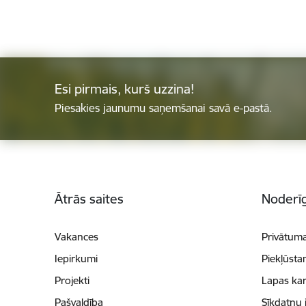
Esi pirmais, kurš uzzina!
Piesakies jaunumu saņemšanai savā e-pastā.
Kājene
Ātrās saites
Noderīg
Vakances
Privātuma
Iepirkumi
Piekļūsta
Projekti
Lapas kar
Pašvaldība
Sīkdatņu 