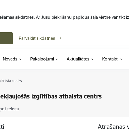
iešamās sīkdatnes. Ar Jūsu piekrišanu papildus šajā vietnē var tikt i
Pārvaldīt sīkdatnes
Novads
Pakalpojumi
Aktualitātes
Kontakti
atbalsta centrs
Iekļaujošās izglītības atbalsta centrs
ņot tekstu
ti
Atrašanās 