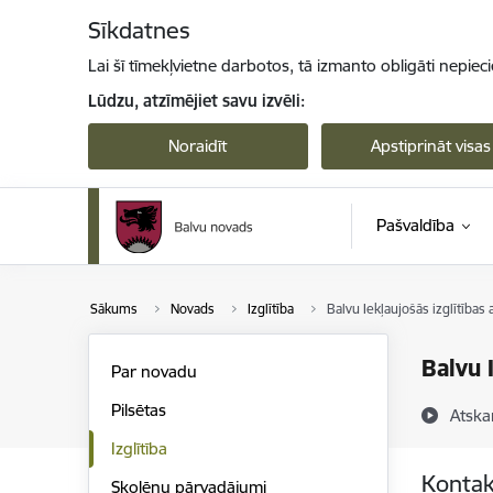
Pāriet uz lapas saturu
Sīkdatnes
Lai šī tīmekļvietne darbotos, tā izmanto obligāti nepiec
Lūdzu, atzīmējiet savu izvēli:
Noraidīt
Apstiprināt visas
Pašvaldība
Sākums
Novads
Izglītība
Balvu Iekļaujošās izglītības 
Balvu 
Par novadu
Pilsētas
Atska
Izglītība
Kontak
Skolēnu pārvadājumi