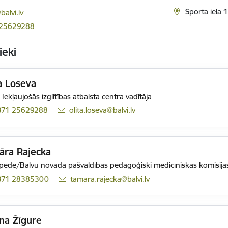
ts:
Sporta iela 1
balvi.lv
 25629288
ieki
a Loseva
 Iekļaujošās izglītības atbalsta centra vadītāja
371 25629288
E-pasts:
olita.loseva@balvi.lv
āra Rajecka
ēde/Balvu novada pašvaldības pedagoģiski medicīniskās komisijas
371 28385300
E-pasts:
tamara.rajecka@balvi.lv
na Žīgure