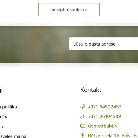
Sniegt atsauksmi
i
Kontakti
 politika
+371 64522453
+371 26104539
mība
E-pasts:
dome@balvi.lv
te
Bērzpils iela 1A, Balvi, B
izvēles maiņa