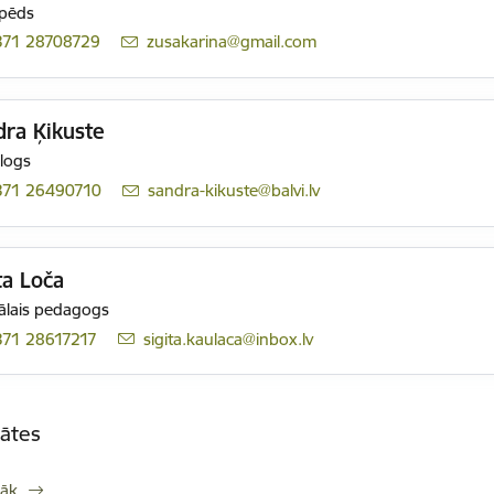
pēds
371 28708729
E-pasts:
zusakarina@gmail.com
dra Ķikuste
logs
371 26490710
E-pasts:
sandra-kikuste@balvi.lv
ta Loča
ālais pedagogs
371 28617217
E-pasts:
sigita.kaulaca@inbox.lv
tātes
rāk