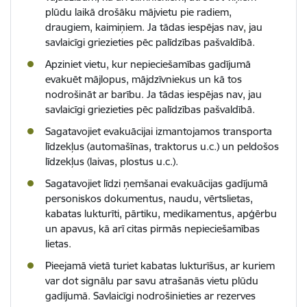
plūdu laikā drošāku mājvietu pie radiem,
draugiem, kaimiņiem. Ja tādas iespējas nav, jau
savlaicīgi griezieties pēc palīdzības pašvaldībā.
Apziniet vietu, kur nepieciešamības gadījumā
evakuēt mājlopus, mājdzīvniekus un kā tos
nodrošināt ar barību. Ja tādas iespējas nav, jau
savlaicīgi griezieties pēc palīdzības pašvaldībā.
Sagatavojiet evakuācijai izmantojamos transporta
līdzekļus (automašīnas, traktorus u.c.) un peldošos
līdzekļus (laivas, plostus u.c.).
Sagatavojiet līdzi ņemšanai evakuācijas gadījumā
personiskos dokumentus, naudu, vērtslietas,
kabatas lukturīti, pārtiku, medikamentus, apģērbu
un apavus, kā arī citas pirmās nepieciešamības
lietas.
Pieejamā vietā turiet kabatas lukturīšus, ar kuriem
var dot signālu par savu atrašanās vietu plūdu
gadījumā. Savlaicīgi nodrošinieties ar rezerves