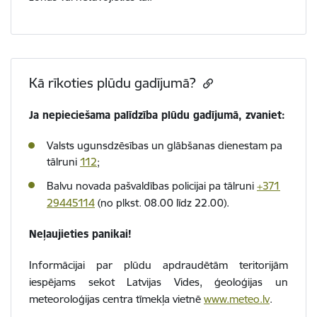
Kā rīkoties plūdu gadījumā?
Ja nepieciešama palīdzība plūdu gadījumā, zvaniet:
Valsts ugunsdzēsības un glābšanas dienestam pa
tālruni
112
;
Balvu novada pašvaldības policijai pa tālruni
+371
29445114
(no plkst. 08.00 līdz 22.00).
Neļaujieties panikai!
Informācijai par plūdu apdraudētām teritorijām
iespējams sekot Latvijas Vides, ģeoloģijas un
meteoroloģijas centra tīmekļa vietnē
www.meteo.lv
.