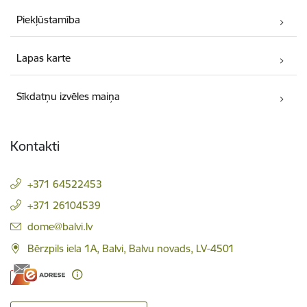
Piekļūstamība
Lapas karte
Sīkdatņu izvēles maiņa
Kontakti
+371 64522453
+371 26104539
E-pasts:
dome@balvi.lv
Bērzpils iela 1A, Balvi, Balvu novads, LV-4501