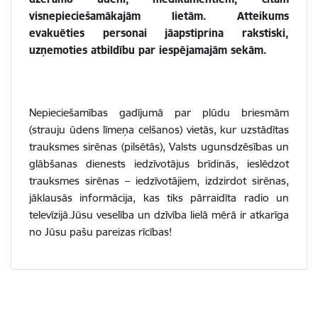
visnepieciešamākajām lietām. Atteikums
evakuēties personai jāapstiprina rakstiski,
uzņemoties atbildību par iespējamajām sekām.
Nepieciešamības gadījumā par plūdu briesmām
(strauju ūdens līmeņa celšanos) vietās, kur uzstādītas
trauksmes sirēnas (pilsētās), Valsts ugunsdzēsības un
glābšanas dienests iedzīvotājus brīdinās, ieslēdzot
trauksmes sirēnas – iedzīvotājiem, izdzirdot sirēnas,
jāklausās informācija, kas tiks pārraidīta radio un
televīzijā.Jūsu veselība un dzīvība lielā mērā ir atkarīga
no Jūsu pašu pareizas rīcības!