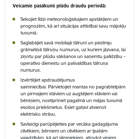
Veicamie pasākumi plūdu draudu periodā:
Sekojiet līdzi meteoroloģiskajiem apstākļiem un
prognozēm, kā arī situācijas attīstībai savu mājokļu
tuvumā.
Saglabājiet savā mobilajā tālrunī un piezīmju
grāmatiņā tālruņu numurus, uz kuriem jāzvana, lai
ziņotu par plūdu sākšanos un saņemtu palīdzību –
operatīvo dienestu un pašvaldības tālruņa
numurus.
Izvērtējiet apdraudējumus
saimniecībai. Pārvietojiet mantas no pagrabtelpām
un pirmajiem stāviem uz augšējiem stāviem vai
bēniņiem, nostipriniet pagalmā un mājas tuvumā
esošos priekšmetus. Esiet gatavi atvienot
elektrisko strāvu.
Savlaicīgi parūpējieties par vecāka gadagājuma
cilvēkiem, bērniem un cilvēkiem ar īpašām
vajadzībām, kā arī slimniekiem, atrodot viņiem