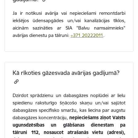
Ja ir notikusi avārija vai nepieciešami remontdarbi
iekšējos ūdensapgādes un/vai kanalizācijas tīklos,
aicinām sazināties ar SIA "Balvu namsaimnieks"
avārijas dienestu pa tālruni:
+371 20222011
.
Kā rīkoties gāzesvada avārijas gadījumā?
Dzirdot sprādzienu un dabasgāzes noplūdei ar lielu
spiedienu raksturīgo šņācošo skaņu un/vai sajūtot
dabasgāzes specifisko smaržu, kas liecina par augstu
dabasgāzes koncentrāciju,
nepieciešams ziņot Valsts
ugunsdzēsības un glābšanas dienestam pa
tālruni 112, nosaucot atrašanās vietu (adresi),