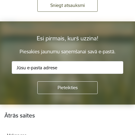
Sniegt atsauksmi
Esi pirmais, kurš uzzina!
Piesakies jaunumu saņemšanai savā e-pastā.
Kājene
Ātrās saites