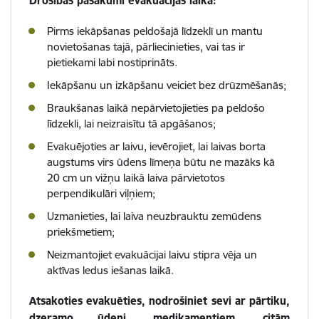
Drošības pasākumi evakuācijas laikā:
Pirms iekāpšanas peldošajā līdzeklī un mantu
novietošanas tajā, pārliecinieties, vai tas ir
pietiekami labi nostiprināts.
Iekāpšanu un izkāpšanu veiciet bez drūzmēšanās;
Braukšanas laikā nepārvietojieties pa peldošo
līdzekli, lai neizraisītu tā apgāšanos;
Evakuējoties ar laivu, ievērojiet, lai laivas borta
augstums virs ūdens līmeņa būtu ne mazāks kā
20 cm un vižņu laikā laiva pārvietotos
perpendikulāri viļņiem;
Uzmanieties, lai laiva neuzbrauktu zemūdens
priekšmetiem;
Neizmantojiet evakuācijai laivu stipra vēja un
aktīvas ledus iešanas laikā.
Atsakoties evakuēties, nodrošiniet sevi ar pārtiku,
dzeramo ūdeni, medikamentiem, citām