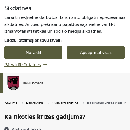
Pāriet uz lapas saturu
Sīkdatnes
Spied
lai meklētu
Enter
Lai šī tīmekļvietne darbotos, tā izmanto obligāti nepieciešamās
sīkdatnes. Ar Jūsu piekrišanu papildus šajā vietnē var tikt
izmantotas statistikas un sociālo mediju sīkdatnes.
Lūdzu, atzīmējiet savu izvēli:
Noraidīt
Apstiprināt visas
Pārvaldīt sīkdatnes
Sākums
Pašvaldība
Civilā aizsardzība
Kā rīkoties krīzes gadījumā
Kā rīkoties krīzes gadījumā?
Atskaņot tekstu