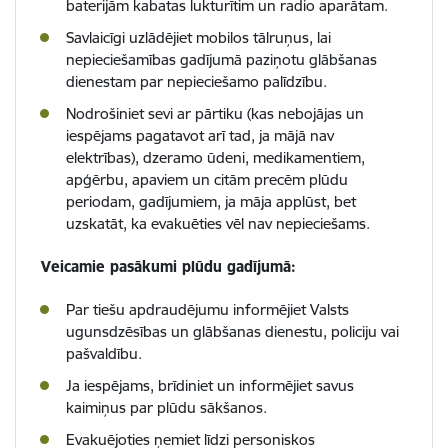
baterijām kabatas lukturītim un radio aparātam.
Savlaicīgi uzlādējiet mobilos tālruņus, lai
nepieciešamības gadījumā paziņotu glābšanas
dienestam par nepieciešamo palīdzību.
Nodrošiniet sevi ar pārtiku (kas nebojājas un
iespējams pagatavot arī tad, ja mājā nav
elektrības), dzeramo ūdeni, medikamentiem,
apģērbu, apaviem un citām precēm plūdu
periodam, gadījumiem, ja māja applūst, bet
uzskatāt, ka evakuēties vēl nav nepieciešams.
Veicamie pasākumi plūdu gadījumā:
Par tiešu apdraudējumu informējiet Valsts
ugunsdzēsības un glābšanas dienestu, policiju vai
pašvaldību.
Ja iespējams, brīdiniet un informējiet savus
kaimiņus par plūdu sākšanos.
Evakuējoties ņemiet līdzi personiskos