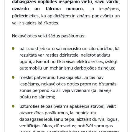
dabasgāzes noplūdes iespējamo vietu, savu vārdu,
uzvārdu un tālruņa numuru.
Ja iespējams,
pārliecinieties, ka apkārtējiem ir zināms par avāriju un
vai ir skaidrs kā rīkoties.
Nekavējoties veikt šādus pasākumus:
pārtraukt jebkuru saimniecisko un citu darbību, kā
rezultātā var rasties dzirkstele, nelietot atklātu
uguni, atvienot no tīkla visas elektroierīces, izslēgt
automobiļu un mehānismu darbojošos dzinējus;
meklēt patvērumu tuvākajā ēkā. Ja tas nav
iespējams, nekavējoties doties prom no bīstamās
zonas perpendikulāri vēja virzienam (tā, lai vējš
pūstu no sāniem);
uzturoties telpās (vēlams apakšējos stāvos), veikt
aizsardzības pasākumus, lai nepieļautu
dabasgāzes ieplūšanu telpā: aiztaisīt durvis, logus,
ventilācijas lūkas, dūmvadus; noblīvēt spraugas