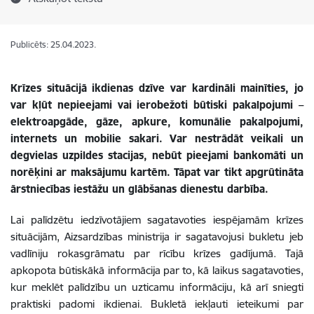
Publicēts: 25.04.2023.
Krīzes situācijā ikdienas dzīve var kardināli mainīties, jo
var kļūt nepieejami vai ierobežoti būtiski pakalpojumi –
elektroapgāde, gāze, apkure, komunālie pakalpojumi,
internets un mobilie sakari. Var nestrādāt veikali un
degvielas uzpildes stacijas, nebūt pieejami bankomāti un
norēķini ar maksājumu kartēm. Tāpat var tikt apgrūtināta
ārstniecības iestāžu un glābšanas dienestu darbība.
Lai palīdzētu iedzīvotājiem sagatavoties iespējamām krīzes
situācijām, Aizsardzības ministrija ir sagatavojusi bukletu jeb
vadlīniju rokasgrāmatu par rīcību krīzes gadījumā. Tajā
apkopota būtiskākā informācija par to, kā laikus sagatavoties,
kur meklēt palīdzību un uzticamu informāciju, kā arī sniegti
praktiski padomi ikdienai. Bukletā iekļauti ieteikumi par