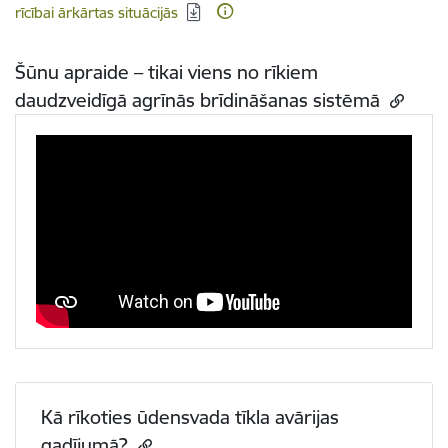
rīcībai ārkārtas situācijās
Šūnu apraide – tikai viens no rīkiem
daudzveidīgā agrīnās brīdināšanas sistēmā
Kā rīkoties ūdensvada tīkla avārijas
gadījumā?