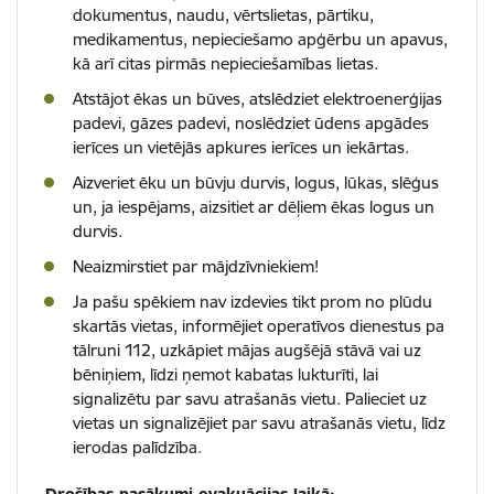
dokumentus, naudu, vērtslietas, pārtiku,
medikamentus, nepieciešamo apģērbu un apavus,
kā arī citas pirmās nepieciešamības lietas.
Atstājot ēkas un būves, atslēdziet elektroenerģijas
padevi, gāzes padevi, noslēdziet ūdens apgādes
ierīces un vietējās apkures ierīces un iekārtas.
Aizveriet ēku un būvju durvis, logus, lūkas, slēģus
un, ja iespējams, aizsitiet ar dēļiem ēkas logus un
durvis.
Neaizmirstiet par mājdzīvniekiem!
Ja pašu spēkiem nav izdevies tikt prom no plūdu
skartās vietas, informējiet operatīvos dienestus pa
tālruni 112, uzkāpiet mājas augšējā stāvā vai uz
bēniņiem, līdzi ņemot kabatas lukturīti, lai
signalizētu par savu atrašanās vietu. Palieciet uz
vietas un signalizējiet par savu atrašanās vietu, līdz
ierodas palīdzība.