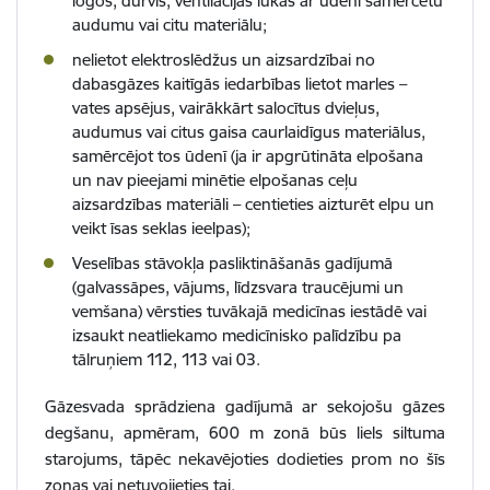
logos, durvīs, ventilācijas lūkās ar ūdenī samērcētu
audumu vai citu materiālu;
nelietot elektroslēdžus un aizsardzībai no
dabasgāzes kaitīgās iedarbības lietot marles –
vates apsējus, vairākkārt salocītus dvieļus,
audumus vai citus gaisa caurlaidīgus materiālus,
samērcējot tos ūdenī (ja ir apgrūtināta elpošana
un nav pieejami minētie elpošanas ceļu
aizsardzības materiāli – centieties aizturēt elpu un
veikt īsas seklas ieelpas);
Veselības stāvokļa pasliktināšanās gadījumā
(galvassāpes, vājums, līdzsvara traucējumi un
vemšana) vērsties tuvākajā medicīnas iestādē vai
izsaukt neatliekamo medicīnisko palīdzību pa
tālruņiem 112, 113 vai 03.
Gāzesvada sprādziena gadījumā ar sekojošu gāzes
degšanu, apmēram, 600 m zonā būs liels siltuma
starojums, tāpēc nekavējoties dodieties prom no šīs
zonas vai netuvojieties tai.