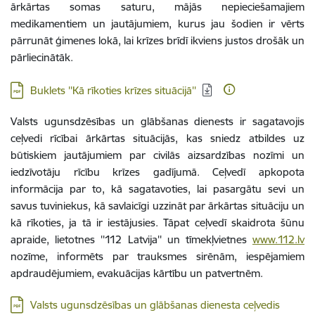
ārkārtas somas saturu, mājās nepieciešamajiem
medikamentiem un jautājumiem, kurus jau šodien ir vērts
pārrunāt ģimenes lokā, lai krīzes brīdī ikviens justos drošāk un
pārliecinātāk.
Lejupielādēt:
Buklets ''Kā rīkoties krīzes situācijā''
Valsts ugunsdzēsības un glābšanas dienests ir sagatavojis
ceļvedi rīcībai ārkārtas situācijās, kas sniedz atbildes uz
būtiskiem jautājumiem par civilās aizsardzības nozīmi un
iedzīvotāju rīcību krīzes gadījumā. Ceļvedī apkopota
informācija par to, kā sagatavoties, lai pasargātu sevi un
savus tuviniekus, kā savlaicīgi uzzināt par ārkārtas situāciju un
kā rīkoties, ja tā ir iestājusies. Tāpat ceļvedī skaidrota šūnu
apraide, lietotnes ''112 Latvija'' un tīmekļvietnes
www.112.lv
nozīme, informēts par trauksmes sirēnām, iespējamiem
apdraudējumiem, evakuācijas kārtību un patvertnēm.
Lejupielādēt:
Valsts ugunsdzēsības un glābšanas dienesta ceļvedis