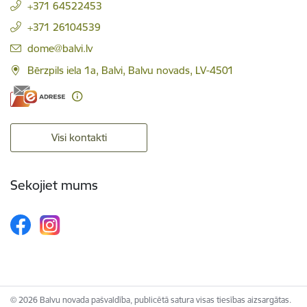
+371 64522453
+371 26104539
E-pasts:
dome@balvi.lv
Bērzpils iela 1a, Balvi, Balvu novads, LV-4501
Visi kontakti
Sekojiet mums
© 2026 Balvu novada pašvaldība, publicētā satura visas tiesības aizsargātas.