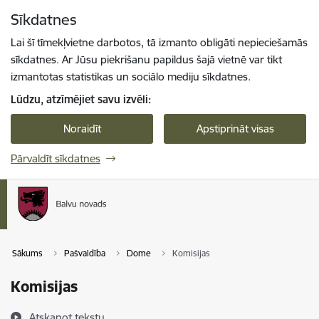
Pāriet uz lapas saturu
Sīkdatnes
Spied
lai meklētu
Enter
Lai šī tīmekļvietne darbotos, tā izmanto obligāti nepieciešamās
sīkdatnes. Ar Jūsu piekrišanu papildus šajā vietnē var tikt
izmantotas statistikas un sociālo mediju sīkdatnes.
Lūdzu, atzīmējiet savu izvēli:
Noraidīt
Apstiprināt visas
Pārvaldīt sīkdatnes
Sākums
Pašvaldība
Dome
Komisijas
Komisijas
Atskaņot tekstu