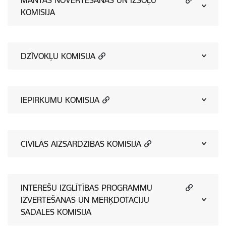
MANTAS NOVĒRTĒŠANAS UN IZSOĻU
KOMISIJA
DZĪVOKĻU KOMISIJA
IEPIRKUMU KOMISIJA
CIVILĀS AIZSARDZĪBAS KOMISIJA
INTEREŠU IZGLĪTĪBAS PROGRAMMU
IZVĒRTĒŠANAS UN MĒRĶDOTĀCIJU
SADALES KOMISIJA