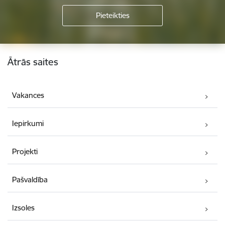
Kājene
Ātrās saites
Vakances
Iepirkumi
Projekti
Pašvaldība
Izsoles