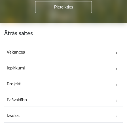
Kājene
Ātrās saites
Vakances
Iepirkumi
Projekti
Pašvaldība
Izsoles