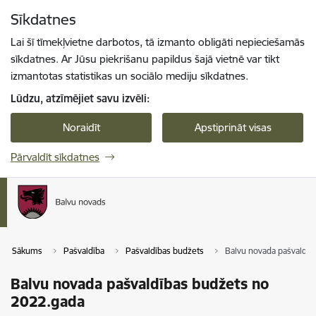
Pāriet uz lapas saturu
Sīkdatnes
Spied
lai meklētu
Enter
Lai šī tīmekļvietne darbotos, tā izmanto obligāti nepieciešamās
sīkdatnes. Ar Jūsu piekrišanu papildus šajā vietnē var tikt
izmantotas statistikas un sociālo mediju sīkdatnes.
Lūdzu, atzīmējiet savu izvēli:
Noraidīt
Apstiprināt visas
Pārvaldīt sīkdatnes
Sākums
Pašvaldība
Pašvaldības budžets
Balvu novada pašvaldīb
Balvu novada pašvaldības budžets no
2022.gada