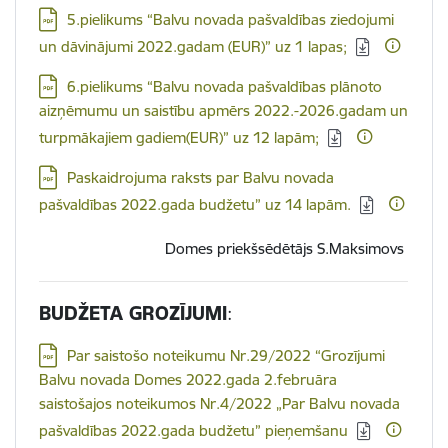
Lejupielādēt:
5.pielikums “Balvu novada pašvaldības ziedojumi
un dāvinājumi 2022.gadam (EUR)” uz 1 lapas;
Lejupielādēt:
6.pielikums “Balvu novada pašvaldības plānoto
aizņēmumu un saistību apmērs 2022.-2026.gadam un
turpmākajiem gadiem(EUR)” uz 12 lapām;
Lejupielādēt:
Paskaidrojuma raksts par Balvu novada
pašvaldības 2022.gada budžetu” uz 14 lapām.
Domes priekšsēdētājs S.Maksimovs
BUDŽETA GROZĪJUMI
:
Lejupielādēt:
Par saistošo noteikumu Nr.29/2022 “Grozījumi
Balvu novada Domes 2022.gada 2.februāra
saistošajos noteikumos Nr.4/2022 „Par Balvu novada
pašvaldības 2022.gada budžetu” pieņemšanu