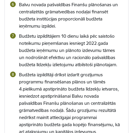
Balvu novada pašvaldības Finanšu plānošanas un
centralizētās grāmatvedības nodaļai finansēt
budžeta institūcijas proporcionāli budžeta
ieņēmumu izpildei.
Budžetu izpildītājiem 10 dienu laikā pēc saistošo
noteikumu pieņemšanas iesniegt 2022.gada
budžeta ieņēmumu un plānoto izdevumu tāmes
un nodrošināt efektīvu un racionālo pašvaldības
budžeta līdzekļu izlietojumu atbilstoši plānotajam.
Budžeta izpildītāji drīkst izdarīt grozījumus
programmu finansēšanas plānos un tāmēs
4.pielikumā apstiprināto budžeta līdzekļu ietvaros,
iesniedzot apstiprināšanai Balvu novada
pašvaldības Finanšu plānošanas un centralizētās
grāmatvedības nodaļā. Šādu grozījumu rezultātā
nedrīkst mainīt attiecīgajai programmai
apstiprināto budžeta gada kopējo finansējumu, kā
arī atalgojumu un kapitālos izdevumus.