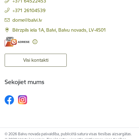
+371 64522453
+371 26104539
E-pasts:
dome@balvi.lv
Bērzpils iela 1A, Balvi, Balvu novads, LV-4501
Visi kontakti
Sekojiet mums
© 2026 Balvu novada pašvaldība, publicētā satura visas tiesības aizsargātas.