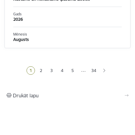
Gads
2026
Mēnesis
Augusts
Lapošana
…
1
2
3
4
5
34
Pašreizējā lapa
Lapa
Lapa
Lapa
Lapa
Drukāt lapu