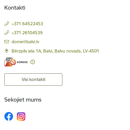
Kontakti
+371 64522453
+371 26104539
E-pasts:
dome@balvi.lv
Bērzpils iela 1A, Balvi, Balvu novads, LV-4501
Visi kontakti
Sekojiet mums