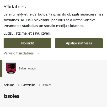
Pāriet uz lapas saturu
Sīkdatnes
Spied
lai meklētu
Enter
Lai šī tīmekļvietne darbotos, tā izmanto obligāti nepieciešamās
sīkdatnes. Ar Jūsu piekrišanu papildus šajā vietnē var tikt
izmantotas statistikas un sociālo mediju sīkdatnes.
Lūdzu, atzīmējiet savu izvēli:
Noraidīt
Apstiprināt visas
Pārvaldīt sīkdatnes
Sākums
Pašvaldība
Izsoles
Izsoles