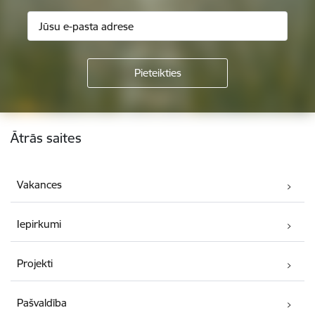
Kājene
Ātrās saites
Vakances
Iepirkumi
Projekti
Pašvaldība