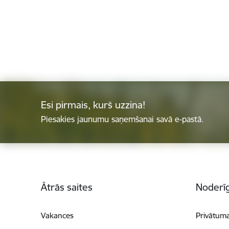
Esi pirmais, kurš uzzina!
Piesakies jaunumu saņemšanai savā e-pastā.
Kājene
Ātrās saites
Noderīg
Vakances
Privātuma