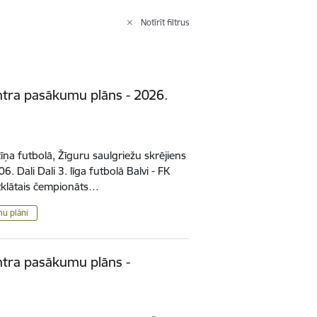
Notīrīt filtrus
ntra pasākumu plāns - 2026.
cīņa futbolā, Žīguru saulgriežu skrējiens
. Dali Dali 3. līga futbolā Balvi - FK
tklātais čempionāts…
mu plāni
ntra pasākumu plāns -