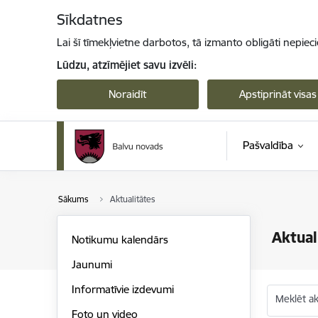
Pāriet uz lapas saturu
Sīkdatnes
Lai šī tīmekļvietne darbotos, tā izmanto obligāti nepiec
Lūdzu, atzīmējiet savu izvēli:
Noraidīt
Apstiprināt visas
Pašvaldība
Sākums
Aktualitātes
Aktual
Notikumu kalendārs
Jaunumi
Informatīvie izdevumi
Meklēt akt
Foto un video