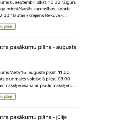
ms 6. septembrī plkst. 10.00 “Žīguru
ga orientēšanās sacensības, sporta
 12.00 “Tautas skrējiens Rekova -…
mu plāni
ntra pasākumu plāns - augusts
ms Vieta 16. augustā plkst. 11.00
ts pludmales volejbolā plkst. 08.00
as makšķerēšanā ar pludiņmakšķeri…
mu plāni
tra pasākumu plāns - jūlijs