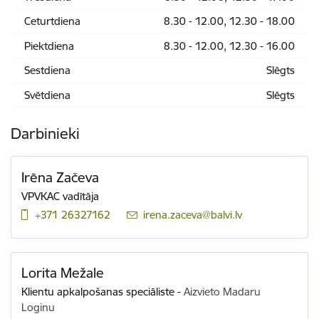
Ceturtdiena
8.30 - 12.00, 12.30 - 18.00
Piektdiena
8.30 - 12.00, 12.30 - 16.00
Sestdiena
Slēgts
Svētdiena
Slēgts
Darbinieki
Irēna Začeva
VPVKAC vadītāja
+371 26327162
E-pasts:
irena.zaceva@balvi.lv
Lorita Mežale
Klientu apkalpošanas speciāliste
-
Aizvieto Madaru
Loginu