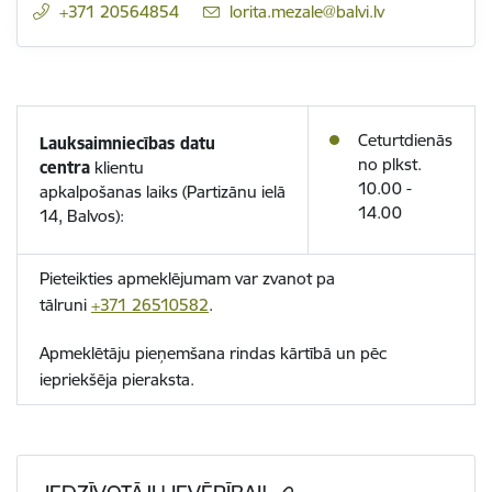
+371 20564854
E-pasts:
lorita.mezale@balvi.lv
Ceturtdienās
Lauksaimniecības datu
no plkst.
centra
klientu
10.00 -
apkalpošanas laiks (Partizānu ielā
14.00
14, Balvos):
Pieteikties apmeklējumam var zvanot pa
tālruni
+371 26510582
.
Apmeklētāju pieņemšana rindas kārtībā un pēc
iepriekšēja pieraksta.