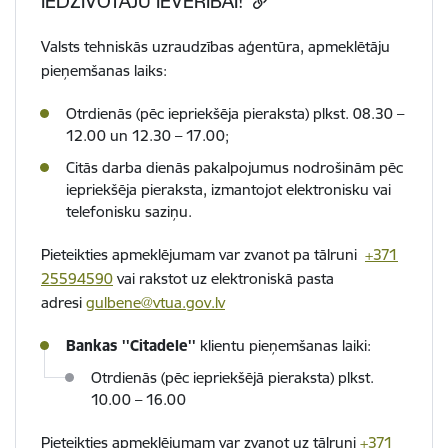
IEDZĪVOTĀJU IEVĒRĪBAI!
Valsts tehniskās uzraudzības aģentūra, apmeklētāju
pieņemšanas laiks:
Otrdienās (pēc iepriekšēja pieraksta) plkst. 08.30 –
12.00 un 12.30 – 17.00;
Citās darba dienās pakalpojumus nodrošinām pēc
iepriekšēja pieraksta, izmantojot elektronisku vai
telefonisku saziņu.
Pieteikties apmeklējumam var zvanot pa tālruni
+371
25594590
vai rakstot uz elektroniskā pasta
adresi
gulbene@vtua.gov.lv
Bankas ''Citadele''
klientu pieņemšanas laiki:
Otrdienās (pēc iepriekšējā pieraksta) plkst.
10.00 – 16.00
Pieteikties apmeklējumam var zvanot uz tālruni
+371