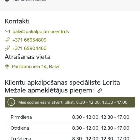
Kontakti
E-pasts:
balvi@pakalpojumucentri.lv
+371 66954809
+371 65904460
Atrašanās vieta
Partizānu iela 14, Balvi
Klientu apkalpošanas speciāliste Lorita
Mežale apmeklētājus pieņem:
Mēs šodien esam atvērti plkst. 8.30 - 12.00, 12.30 - 17.00
Pirmdiena
8.30 - 12.00, 12.30 - 17.00
Otrdiena
8.30 - 12.00, 12.30 - 17.00
Trešdiena
8.30 - 12.00, 12.30 - 17.00