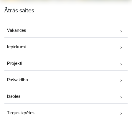
Kājene
Ātrās saites
Vakances
Iepirkumi
Projekti
Pašvaldība
Izsoles
Tirgus izpētes