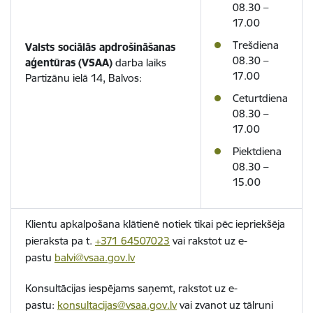
08.30 –
17.00
Trešdiena
Valsts sociālās apdrošināšanas
08.30 –
aģentūras
(VSAA)
darba laiks
17.00
Partizānu ielā 14, Balvos:
Ceturtdiena
08.30 –
17.00
Piektdiena
08.30 –
15.00
Klientu apkalpošana klātienē notiek tikai pēc iepriekšēja
pieraksta pa t.
+371 64507023
vai rakstot uz e-
pastu
balvi@vsaa.gov.lv
Konsultācijas iespējams saņemt, rakstot uz e-
pastu:
konsultacijas@vsaa.gov.lv
vai zvanot uz tālruni