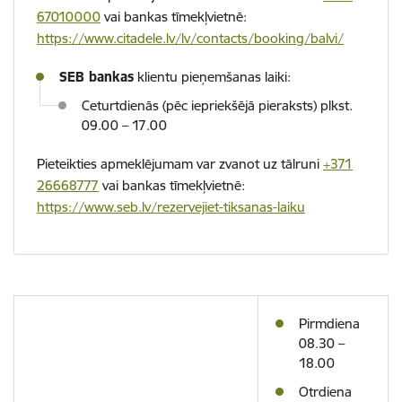
67010000
vai bankas tīmekļvietnē:
https://www.citadele.lv/lv/contacts/booking/balvi/
SEB bankas
klientu pieņemšanas laiki:
Ceturtdienās (pēc iepriekšējā pieraksts) plkst.
09.00 – 17.00
Pieteikties apmeklējumam var zvanot uz tālruni
+371
26668777
vai bankas tīmekļvietnē:
https://www.seb.lv/rezervejiet-tiksanas-laiku
Pirmdiena
08.30 –
18.00
Otrdiena