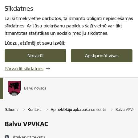
Pāriet uz lapas saturu
Sīkdatnes
Spied
lai meklētu
Enter
Lai šī tīmekļvietne darbotos, tā izmanto obligāti nepieciešamās
sīkdatnes. Ar Jūsu piekrišanu papildus šajā vietnē var tikt
izmantotas statistikas un sociālo mediju sīkdatnes.
Lūdzu, atzīmējiet savu izvēli:
Noraidīt
Apstiprināt visas
Pārvaldīt sīkdatnes
Sākums
Kontakti
Apmeklētāju apkalpošanas centri
Balvu VPVKA
Balvu VPVKAC
Atskaņot tekstu