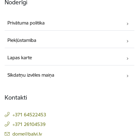
Noderīgi
Privātuma politika
Piekļūstamība
Lapas karte
Sīkdatņu izvēles maiņa
Kontakti
+371 64522453
+371 26104539
E-pasts:
dome@balvi.lv