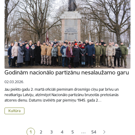
Godinām nacionālo partizānu nesalaužamo garu
02.03.2026.
Jau piekto gadu 2. martā oficiāli pieminam drosmīgo cīņu par brīvu un
neatkarīgu Latviju, atzīmējot Nacionālo partizānu bruņotās pretošanās
atceres dienu. Datums izvēlēts par piemiņu 1945. gada 2…
Kultūra
Lapošana
…
1
2
3
4
5
54
Pašreizējā lapa
Lapa
Lapa
Lapa
Lapa