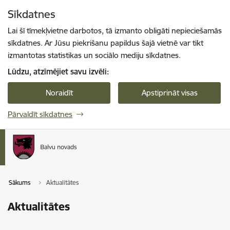
Pāriet uz lapas saturu
Sīkdatnes
Spied
lai meklētu
Enter
Lai šī tīmekļvietne darbotos, tā izmanto obligāti nepieciešamās
sīkdatnes. Ar Jūsu piekrišanu papildus šajā vietnē var tikt
izmantotas statistikas un sociālo mediju sīkdatnes.
Lūdzu, atzīmējiet savu izvēli:
Noraidīt
Apstiprināt visas
Pārvaldīt sīkdatnes
Sākums
Aktualitātes
Aktualitātes