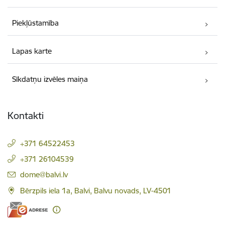
Piekļūstamība
Lapas karte
Sīkdatņu izvēles maiņa
Kontakti
+371 64522453
+371 26104539
E-pasts:
dome@balvi.lv
Bērzpils iela 1a, Balvi, Balvu novads, LV-4501