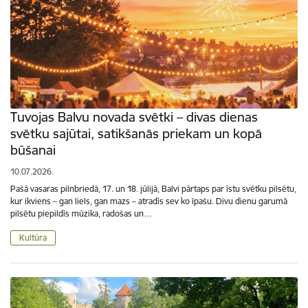
Tuvojas Balvu novada svētki – divas dienas
svētku sajūtai, satikšanās priekam un kopā
būšanai
10.07.2026.
Pašā vasaras pilnbriedā, 17. un 18. jūlijā, Balvi pārtaps par īstu svētku pilsētu,
kur ikviens – gan liels, gan mazs – atradīs sev ko īpašu. Divu dienu garumā
pilsētu piepildīs mūzika, radošas un…
Kultūra