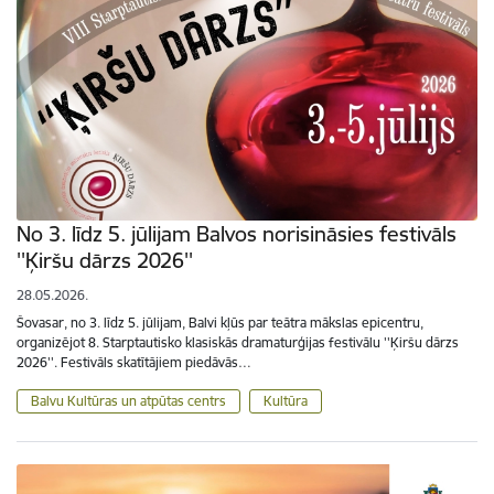
No 3. līdz 5. jūlijam Balvos norisināsies festivāls
''Ķiršu dārzs 2026''
28.05.2026.
Šovasar, no 3. līdz 5. jūlijam, Balvi kļūs par teātra mākslas epicentru,
organizējot 8. Starptautisko klasiskās dramaturģijas festivālu ''Ķiršu dārzs
2026''. Festivāls skatītājiem piedāvās…
Balvu Kultūras un atpūtas centrs
Kultūra