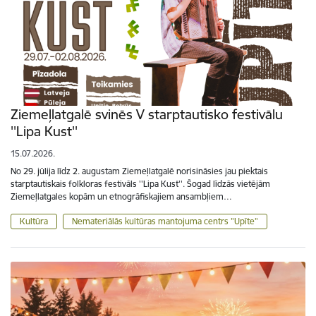
Ziemeļlatgalē svinēs V starptautisko festivālu
''Lipa Kust''
15.07.2026.
No 29. jūlija līdz 2. augustam Ziemeļlatgalē norisināsies jau piektais
starptautiskais folkloras festivāls ''Lipa Kust''. Šogad līdzās vietējām
Ziemeļlatgales kopām un etnogrāfiskajiem ansambļiem…
Kultūra
Nemateriālās kultūras mantojuma centrs "Upīte"