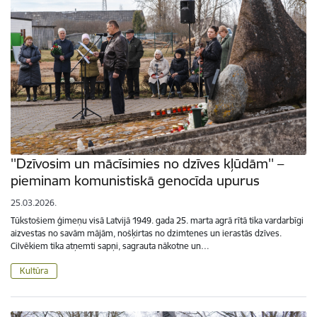
''Dzīvosim un mācīsimies no dzīves kļūdām'' –
pieminam komunistiskā genocīda upurus
25.03.2026.
Tūkstošiem ģimeņu visā Latvijā 1949. gada 25. marta agrā rītā tika vardarbīgi
aizvestas no savām mājām, nošķirtas no dzimtenes un ierastās dzīves.
Cilvēkiem tika atņemti sapņi, sagrauta nākotne un…
Kultūra