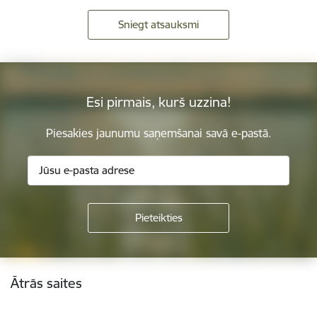
Sniegt atsauksmi
Esi pirmais, kurš uzzina!
Piesakies jaunumu saņemšanai savā e-pastā.
Kājene
Ātrās saites