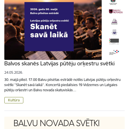
Balvos skanēs Latvijas pūtēju orķestru svētki
24.05.2026.
30. maijā plkst. 17.00 Balvu pilsētas estrādē notiks Latvijas pūtēju orķestru
svētki ''Skanēt savā laikā''. Koncertā piedalīsies 19 Vidzemes un Latgales
pūtēju orķestri un Balvu novada skatuviskās…
Kultūra