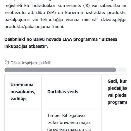
reģistrēti kā individuālais komersants (IK) vai sabiedrība ar
ierobežotu atbildību (SIA) un kuriem ir izstrādāts produkts,
pakalpojums vai tehnoloģija vismaz minimāli dzīvotspējīga
produkta/pakalpojuma līmenī.
Dalībnieki no Balvu novada LIAA programmā ''Biznesa
inkubācijas atbalsts'':
Tabulu iespējams pabīdīt!
Gadi, kuro
Uzņēmuma
piedalījās
nosaukums,
Darbības veids
vai piedalā
vadītājs
programm
Timber Kit izgatavo
izcilas brīvdienu mājas
(brīvdienu māju un citi