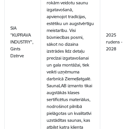
rokām veidotu saunu
izgatavošanā,
apvienojot tradīcijas,
estētiku un augstvērtīgu
SIA
meistarību. Visi
"KUPRAVA
2025
būvniecības posmi,
INDUSTRY",
rudens -
sākot no dizaina
Gints
2028
izstrādes līdz detaļu
Dzērve
precīzai izgatavošanai
un gala montāžai, tiek
veikti uzņēmuma
darbnīcā Ziemeļlatgalē.
SaunaLAB izmanto tikai
augstākās klases
sertificētus materiālus,
nodrošinot pilnībā
pielāgotas un kvalitatīvi
uzstādītas saunas, kas
atbilst katra klienta