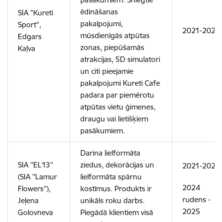
ēdināšanas
SIA "Kureti
pakalpojumi,
Sport",
2021-2024
mūsdienīgās atpūtas
Edgars
zonas, piepūšamās
Kaļva
atrakcijas, 5D simulatori
un citi pieejamie
pakalpojumi Kureti Cafe
padara par piemērotu
atpūtas vietu ģimenes,
draugu vai lietišķiem
pasākumiem.
Darina lielformāta
SIA ''EL13''
ziedus, dekorācijas un
2021-2024
(SIA ''Lamur
lielformāta spārnu
2024
Flowers''),
kostīmus. Produkts ir
rudens -
Jeļena
unikāls roku darbs.
2025
Golovneva
Piegādā klientiem visā