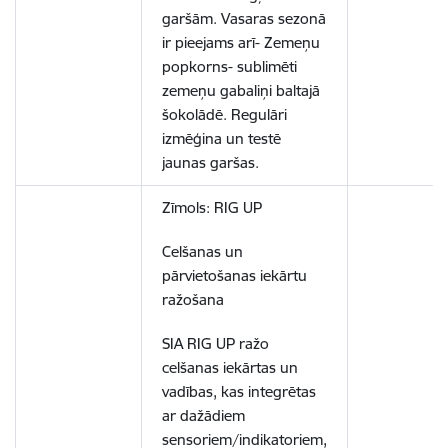
garšām. Vasaras sezonā
ir pieejams arī- Zemeņu
popkorns- sublimēti
zemeņu gabaliņi baltajā
šokolādē. Regulāri
izmēģina un testē
jaunas garšas.
Zīmols: RIG UP
Celšanas un
pārvietošanas iekārtu
ražošana
SIA RIG UP ražo
celšanas iekārtas un
vadības, kas integrētas
ar dažādiem
sensoriem/indikatoriem,