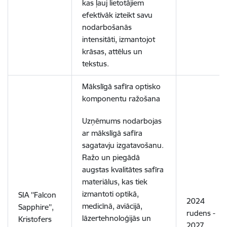
kas ļauj lietotājiem
efektīvāk izteikt savu
nodarbošanās
intensitāti, izmantojot
krāsas, attēlus un
tekstus.
Mākslīgā safīra optisko
komponentu ražošana
Uzņēmums nodarbojas
ar mākslīgā safīra
sagatavju izgatavošanu.
Ražo un piegādā
augstas kvalitātes safīra
materiālus, kas tiek
izmantoti optikā,
SIA ''Falcon
2024
medicīnā, aviācijā,
Sapphire'',
rudens -
lāzertehnoloģijās un
Kristofers
2027