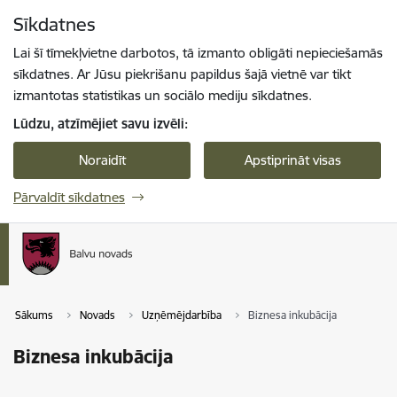
Pāriet uz lapas saturu
Sīkdatnes
Spied
lai meklētu
Enter
Lai šī tīmekļvietne darbotos, tā izmanto obligāti nepieciešamās
sīkdatnes. Ar Jūsu piekrišanu papildus šajā vietnē var tikt
izmantotas statistikas un sociālo mediju sīkdatnes.
Lūdzu, atzīmējiet savu izvēli:
Noraidīt
Apstiprināt visas
Pārvaldīt sīkdatnes
Sākums
Novads
Uzņēmējdarbība
Biznesa inkubācija
Biznesa inkubācija