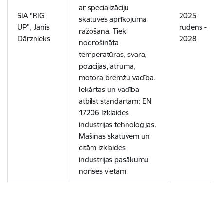
ar specializāciju
SIA "RIG
2025
skatuves aprīkojuma
UP", Jānis
rudens -
ražošanā. Tiek
Dārznieks
2028
nodrošināta
temperatūras, svara,
pozīcijas, ātruma,
motora bremžu vadība.
Iekārtas un vadība
atbilst standartam: EN
17206 Izklaides
industrijas tehnoloģijas.
Mašīnas skatuvēm un
citām izklaides
industrijas pasākumu
norises vietām.