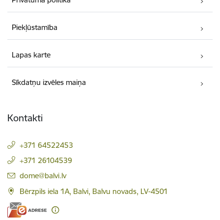
Piekļūstamība
Lapas karte
Sīkdatņu izvēles maiņa
Kontakti
+371 64522453
+371 26104539
E-pasts:
dome@balvi.lv
Bērzpils iela 1A, Balvi, Balvu novads, LV-4501