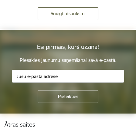
Sniegt atsauksmi
Esi pirmais, kurš uzzina!
Piesakies jaunumu saņemšanai savā e-pastā.
Kājene
Ātrās saites