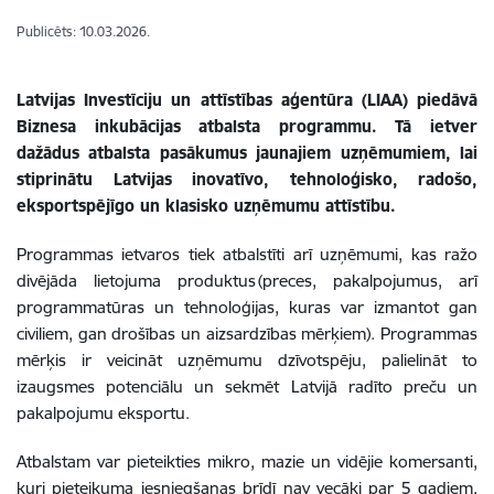
Publicēts: 10.03.2026.
Latvijas Investīciju un attīstības aģentūra (LIAA) piedāvā
Biznesa inkubācijas atbalsta programmu. Tā ietver
dažādus atbalsta pasākumus jaunajiem uzņēmumiem, lai
stiprinātu Latvijas inovatīvo, tehnoloģisko, radošo,
eksportspējīgo un klasisko uzņēmumu attīstību.
Programmas ietvaros tiek atbalstīti arī uzņēmumi, kas ražo
divējāda lietojuma produktus (preces, pakalpojumus, arī
programmatūras un tehnoloģijas, kuras var izmantot gan
civiliem, gan drošības un aizsardzības mērķiem). Programmas
mērķis ir veicināt uzņēmumu dzīvotspēju, palielināt to
izaugsmes potenciālu un sekmēt Latvijā radīto preču un
pakalpojumu eksportu.
Atbalstam var pieteikties mikro, mazie un vidējie komersanti,
kuri pieteikuma iesniegšanas brīdī nav vecāki par 5 gadiem,