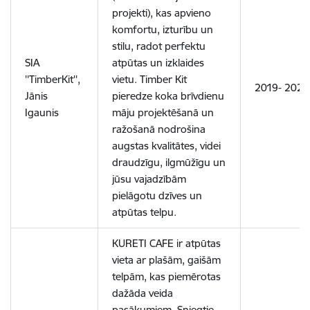
projekti), kas apvieno
komfortu, izturību un
stilu, radot perfektu
SIA
atpūtas un izklaides
''TimberKit'',
vietu. Timber Kit
2019- 2022
Jānis
pieredze koka brīvdienu
Igaunis
māju projektēšanā un
ražošanā nodrošina
augstas kvalitātes, videi
draudzīgu, ilgmūžīgu un
jūsu vajadzībām
pielāgotu dzīves un
atpūtas telpu.
KURETI CAFE ir atpūtas
vieta ar plašām, gaišām
telpām, kas piemērotas
dažāda veida
pasākumiem. Sniegtie