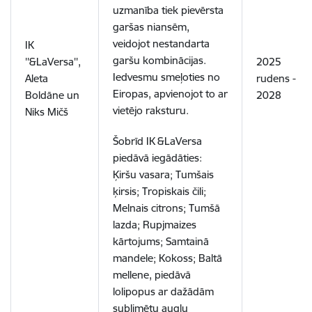
uzmanība tiek pievērsta
garšas niansēm,
veidojot nestandarta
IK
garšu kombinācijas.
''&LaVersa'',
2025
Iedvesmu smeļoties no
Aleta
rudens -
Eiropas, apvienojot to ar
Boldāne un
2028
vietējo raksturu.
Niks Mičš
Šobrīd IK &LaVersa
piedāvā iegādāties:
Ķiršu vasara; Tumšais
ķirsis; Tropiskais čili;
Melnais citrons; Tumšā
lazda; Rupjmaizes
kārtojums; Samtainā
mandele; Kokoss; Baltā
mellene, piedāvā
lolipopus ar dažādām
sublimētu augļu