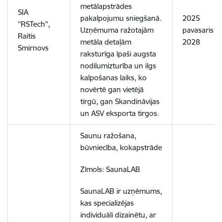
metālapstrādes
SIA
pakalpojumu sniegšanā.
2025
''RSTech'',
Uzņēmuma ražotajām
pavasaris -
Raitis
metāla detaļām
2028
Smirnovs
raksturīga īpaši augsta
nodilumizturība un ilgs
kalpošanas laiks, ko
novērtē gan vietējā
tirgū, gan Skandināvijas
un ASV eksporta tirgos.
Saunu ražošana,
būvniecība, kokapstrāde
Zīmols: SaunaLAB
SaunaLAB ir uzņēmums,
kas specializējas
individuāli dizainētu, ar