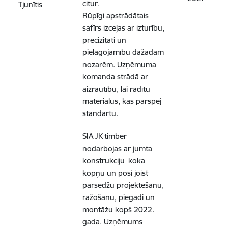
citur.
Tjunītis
Rūpīgi apstrādātais
safīrs izceļas ar izturību,
precizitāti un
pielāgojamību dažādām
nozarēm. Uzņēmuma
komanda strādā ar
aizrautību, lai radītu
materiālus, kas pārspēj
standartu.
SIA JK timber
nodarbojas ar jumta
konstrukciju–koka
kopņu un posi joist
pārsedžu projektēšanu,
ražošanu, piegādi un
montāžu kopš 2022.
gada. Uzņēmums