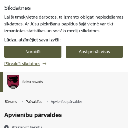
Pāriet uz lapas saturu
Sīkdatnes
Spied
lai meklētu
Enter
Lai šī tīmekļvietne darbotos, tā izmanto obligāti nepieciešamās
sīkdatnes. Ar Jūsu piekrišanu papildus šajā vietnē var tikt
izmantotas statistikas un sociālo mediju sīkdatnes.
Lūdzu, atzīmējiet savu izvēli:
Noraidīt
Apstiprināt visas
Pārvaldīt sīkdatnes
Sākums
Pašvaldība
Apvienību pārvaldes
Apvienību pārvaldes
Atskaņot tekstu