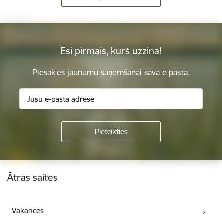
Esi pirmais, kurš uzzina!
Piesakies jaunumu saņemšanai savā e-pastā.
Kājene
Ātrās saites
Vakances