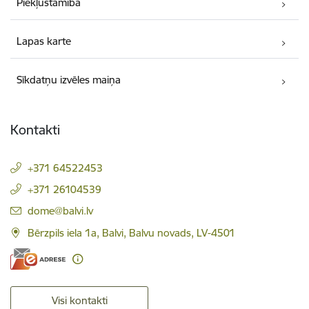
Piekļūstamība
Lapas karte
Sīkdatņu izvēles maiņa
Kontakti
+371 64522453
+371 26104539
E-pasts:
dome@balvi.lv
Bērzpils iela 1a, Balvi, Balvu novads, LV-4501
Visi kontakti