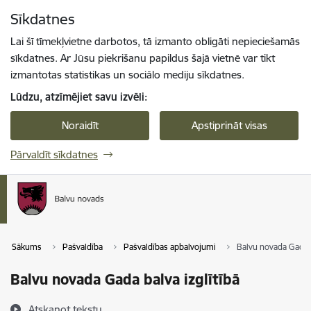
Pāriet uz lapas saturu
Sīkdatnes
Spied
lai meklētu
Enter
Lai šī tīmekļvietne darbotos, tā izmanto obligāti nepieciešamās
sīkdatnes. Ar Jūsu piekrišanu papildus šajā vietnē var tikt
izmantotas statistikas un sociālo mediju sīkdatnes.
Lūdzu, atzīmējiet savu izvēli:
Noraidīt
Apstiprināt visas
Pārvaldīt sīkdatnes
Sākums
Pašvaldība
Pašvaldības apbalvojumi
Balvu novada Gada b
Balvu novada Gada balva izglītībā
Atskaņot tekstu