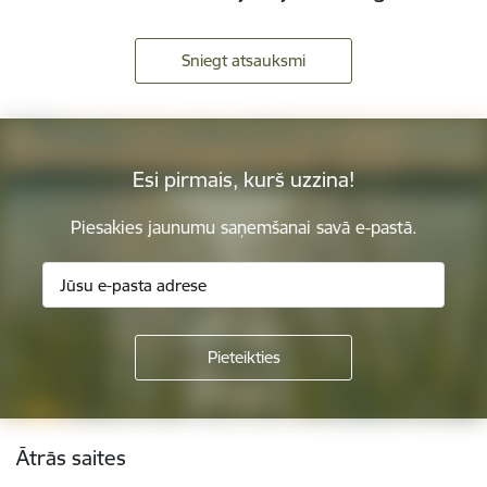
Sniegt atsauksmi
Esi pirmais, kurš uzzina!
Piesakies jaunumu saņemšanai savā e-pastā.
Kājene
Ātrās saites