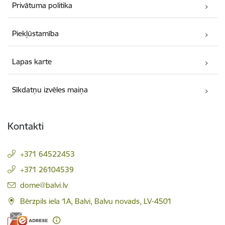
Privātuma politika
Piekļūstamība
Lapas karte
Sīkdatņu izvēles maiņa
Kontakti
+371 64522453
+371 26104539
E-pasts:
dome@balvi.lv
Bērzpils iela 1A, Balvi, Balvu novads, LV-4501