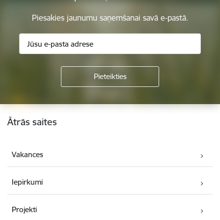
Piesakies jaunumu saņemšanai savā e-pastā.
Kājene
Ātrās saites
Vakances
Iepirkumi
Projekti