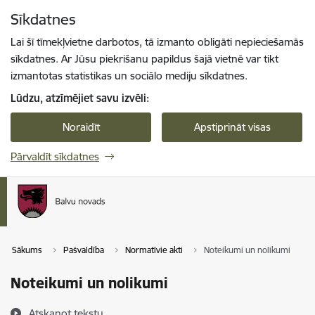
Pāriet uz lapas saturu
Sīkdatnes
Spied
lai meklētu
Enter
Lai šī tīmekļvietne darbotos, tā izmanto obligāti nepieciešamās
sīkdatnes. Ar Jūsu piekrišanu papildus šajā vietnē var tikt
izmantotas statistikas un sociālo mediju sīkdatnes.
Lūdzu, atzīmējiet savu izvēli:
Noraidīt
Apstiprināt visas
Pārvaldīt sīkdatnes
Sākums
Pašvaldība
Normatīvie akti
Noteikumi un nolikumi
Noteikumi un nolikumi
Atskaņot tekstu