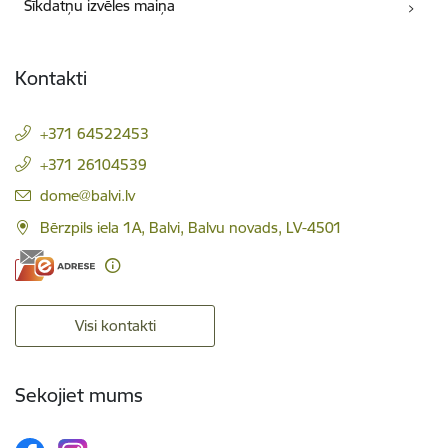
Sīkdatņu izvēles maiņa
Kontakti
+371 64522453
+371 26104539
E-pasts:
dome@balvi.lv
Bērzpils iela 1A, Balvi, Balvu novads, LV-4501
Visi kontakti
Sekojiet mums