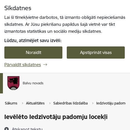
Pāriet uz lapas saturu
Sīkdatnes
Spied
lai meklētu
Enter
Lai šī tīmekļvietne darbotos, tā izmanto obligāti nepieciešamās
sīkdatnes. Ar Jūsu piekrišanu papildus šajā vietnē var tikt
izmantotas statistikas un sociālo mediju sīkdatnes.
Lūdzu, atzīmējiet savu izvēli:
Noraidīt
Apstiprināt visas
Pārvaldīt sīkdatnes
Sākums
Aktualitātes
Sabiedrības līdzdalība
Iedzīvotāju padomes
Ievēlēto Iedzīvotāju padomju locekļi
Atskaņot tekstu