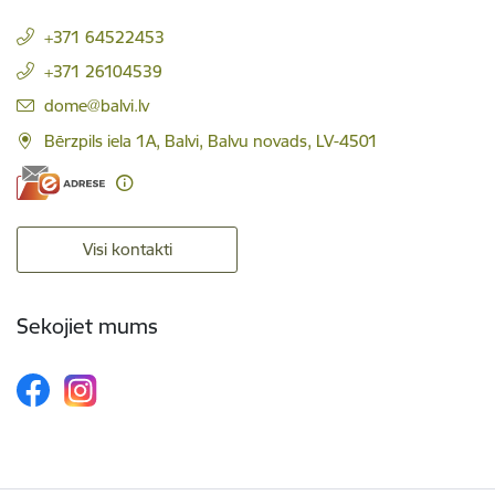
+371 64522453
+371 26104539
E-pasts:
dome@balvi.lv
Bērzpils iela 1A, Balvi, Balvu novads, LV-4501
Visi kontakti
Sekojiet mums