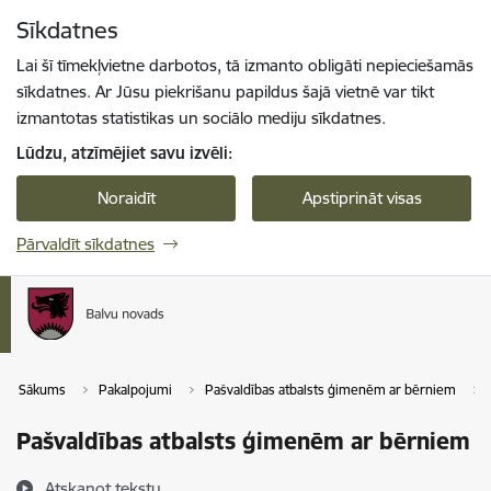
Pāriet uz lapas saturu
Sīkdatnes
Spied
lai meklētu
Enter
Lai šī tīmekļvietne darbotos, tā izmanto obligāti nepieciešamās
sīkdatnes. Ar Jūsu piekrišanu papildus šajā vietnē var tikt
izmantotas statistikas un sociālo mediju sīkdatnes.
Lūdzu, atzīmējiet savu izvēli:
Noraidīt
Apstiprināt visas
Pārvaldīt sīkdatnes
Sākums
Pakalpojumi
Pašvaldības atbalsts ģimenēm ar bērniem
Pašvaldības atbalsts ģimenēm ar bērniem
Atskaņot tekstu