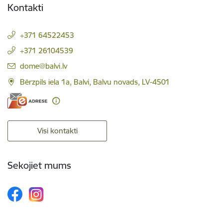
Kontakti
+371 64522453
+371 26104539
E-pasts:
dome@balvi.lv
Bērzpils iela 1a, Balvi, Balvu novads, LV-4501
Visi kontakti
Sekojiet mums