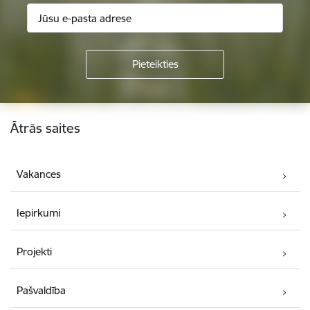
Kājene
Ātrās saites
Vakances
Iepirkumi
Projekti
Pašvaldība