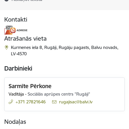
Kontakti
Atrašanās vieta
Kurmenes iela 8, Rugāji, Rugāju pagasts, Balvu novads,
LV-4570
Darbinieki
Sarmīte Pērkone
Vadītāja
-
Sociālās aprūpes centrs "Rugāji"
+371 27821646
E-pasts:
rugajisac@balvi.lv
Nodaļas