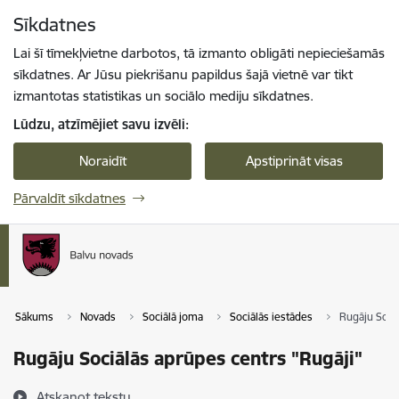
Pāriet uz lapas saturu
Sīkdatnes
Spied
lai meklētu
Enter
Lai šī tīmekļvietne darbotos, tā izmanto obligāti nepieciešamās
sīkdatnes. Ar Jūsu piekrišanu papildus šajā vietnē var tikt
izmantotas statistikas un sociālo mediju sīkdatnes.
Lūdzu, atzīmējiet savu izvēli:
Noraidīt
Apstiprināt visas
Pārvaldīt sīkdatnes
Sākums
Novads
Sociālā joma
Sociālās iestādes
Rugāju Soci
Rugāju Sociālās aprūpes centrs "Rugāji"
Atskaņot tekstu