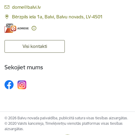
E-pasts:
dome@balvi.lv
Bērzpils iela 1a, Balvi, Balvu novads, LV-4501
Visi kontakti
Sekojiet mums
© 2026 Balvu novada pašvaldība, publicētā satura visas tiesības aizsargātas.
© 2020 Valsts kanceleja, Tīmekļvietņu vienotās platformas visas tiesības
aizsargātas.