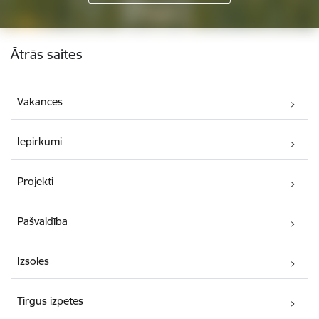
Kājene
Ātrās saites
Vakances
Iepirkumi
Projekti
Pašvaldība
Izsoles
Tirgus izpētes