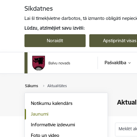
Pāriet uz lapas saturu
Sīkdatnes
Lai šī tīmekļvietne darbotos, tā izmanto obligāti nepiec
Lūdzu, atzīmējiet savu izvēli:
Noraidīt
Apstiprināt visas
Pašvaldība
Sākums
Aktualitātes
Aktual
Notikumu kalendārs
Jaunumi
Informatīvie izdevumi
Meklēt akt
Foto un video