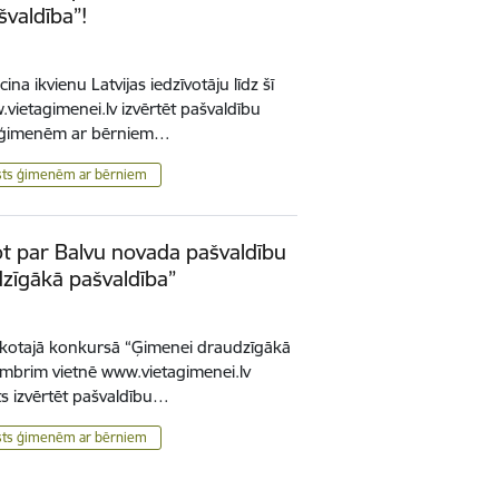
valdība”!
ina ikvienu Latvijas iedzīvotāju līdz šī
ietagimenei.lv izvērtēt pašvaldību
ts ģimenēm ar bērniem…
lsts ģimenēm ar bērniem
sot par Balvu novada pašvaldību
zīgākā pašvaldība”
rīkotajā konkursā “Ģimenei draudzīgākā
cembrim vietnē www.vietagimenei.lv
āts izvērtēt pašvaldību…
lsts ģimenēm ar bērniem