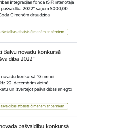
bas integrācijas fonda (SIF) īstenotajā
ā pašvaldība 2022” saņem 5000,00
 “Goda Ģimenēm draudzīga
Pašvaldības atbalsts ģimenēm ar bērniem
ti Balvu novadu konkursā
švaldība 2022”
vu novadu konkursā “Ģimenei
līdz 22. decembrim vietnē
ketu un izvērtējot pašvaldības sniegto
Pašvaldības atbalsts ģimenēm ar bērniem
 novada pašvaldību konkursā