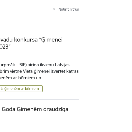
Notīrīt filtrus
novadu konkursā “Ģimenei
2023"
urpmāk – SIF) aicina ikvienu Latvijas
brim vietnē Vieta ģimenei izvērtēt katras
ģimenēm ar bērniem un…
lsts ģimenēm ar bērniem
 - Goda Ģimenēm draudzīga