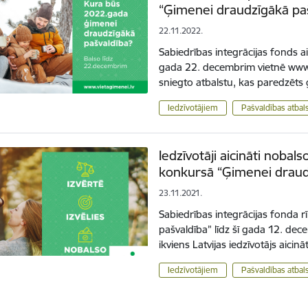
“Ģimenei draudzīgākā paš
22.11.2022.
Sabiedrības integrācijas fonds aic
gada 22. decembrim vietnē www.v
sniegto atbalstu, kas paredzē
Iedzīvotājiem
Pašvaldības atba
Iedzīvotāji aicināti nobal
konkursā “Ģimenei draud
23.11.2021.
Sabiedrības integrācijas fonda 
pašvaldība” līdz šī gada 12. de
ikviens Latvijas iedzīvotājs aicin
Iedzīvotājiem
Pašvaldības atba