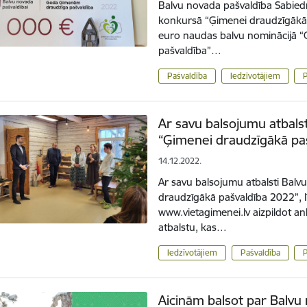
Balvu novada pašvaldība Sabiedrī
konkursā “Ģimenei draudzīgāk
euro naudas balvu nominācijā
pašvaldība”…
Pašvaldība
Iedzīvotājiem
Ar savu balsojumu atbals
“Ģimenei draudzīgākā pa
14.12.2022.
Ar savu balsojumu atbalsti Bal
draudzīgākā pašvaldība 2022”, 
www.vietagimenei.lv aizpildot an
atbalstu, kas…
Iedzīvotājiem
Pašvaldība
Aicinām balsot par Balvu