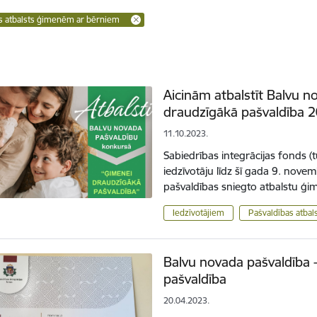
s atbalsts ģimenēm ar bērniem
Aicinām atbalstīt Balvu 
draudzīgākā pašvaldība 
11.10.2023.
Sabiedrības integrācijas fonds (t
iedzīvotāju līdz šī gada 9. novem
pašvaldības sniegto atbalstu 
Iedzīvotājiem
Pašvaldības atba
Balvu novada pašvaldība
pašvaldība
20.04.2023.