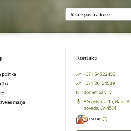
i
Kontakti
 politika
+371 64522453
+371 26104539
mība
E-pasts:
dome@balvi.lv
te
Bērzpils iela 1a, Balvi, B
izvēles maiņa
novads, LV-4501