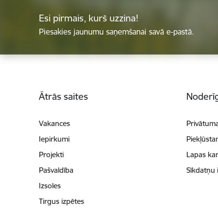
Esi pirmais, kurš uzzina!
Piesakies jaunumu saņemšanai savā e-pastā.
Kājene
Ātrās saites
Noderīg
Vakances
Privātuma
Iepirkumi
Piekļūsta
Projekti
Lapas kar
Pašvaldība
Sīkdatņu 
Izsoles
Tirgus izpētes