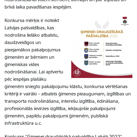
brīvā laika pavadīšanas iespējām.
Konkursa mērķis ir noteikt
Latvijas pašvaldības, kas
nodrošina lielāko atbalstu,
daudzveidīgos un
pieejamākos pakalpojumus
ģimenēm ar bērniem un
ģimeniskas vides
nodrošināšanai. Lai aptvertu
pēc iespējas plašāku
ģimenēm sniegto pakalpojumu klāstu, konkursa vērtēšanas
kritēriji ir vairāki – atbalsts ģimenes pieaugumam, izglītības un
transporta nodrošināšana, interešu izglītība, ēdināšana,
profesionālās ievirzes izglītība, iekļaujošie pakalpojumi
ģimenēm, papildu pakalpojumi ģimenēm, publiskā
infrastruktūra u.c.
Konkurss “Ģimenei draudzīgākā pašvaldība Latvijā 2022”