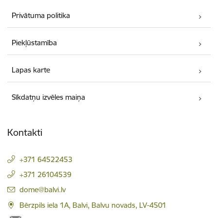
Privātuma politika
Piekļūstamība
Lapas karte
Sīkdatņu izvēles maiņa
Kontakti
+371 64522453
+371 26104539
E-pasts:
dome@balvi.lv
Bērzpils iela 1A, Balvi, Balvu novads, LV-4501