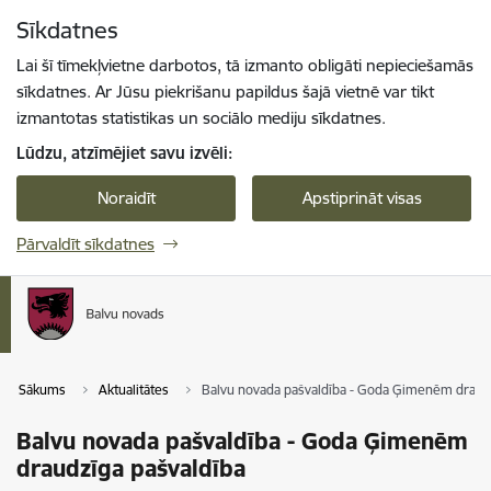
Pāriet uz lapas saturu
Sīkdatnes
Spied
lai meklētu
Enter
Lai šī tīmekļvietne darbotos, tā izmanto obligāti nepieciešamās
sīkdatnes. Ar Jūsu piekrišanu papildus šajā vietnē var tikt
izmantotas statistikas un sociālo mediju sīkdatnes.
Lūdzu, atzīmējiet savu izvēli:
Noraidīt
Apstiprināt visas
Pārvaldīt sīkdatnes
Sākums
Aktualitātes
Balvu novada pašvaldība - Goda Ģimenēm draudz
Balvu novada pašvaldība - Goda Ģimenēm
draudzīga pašvaldība