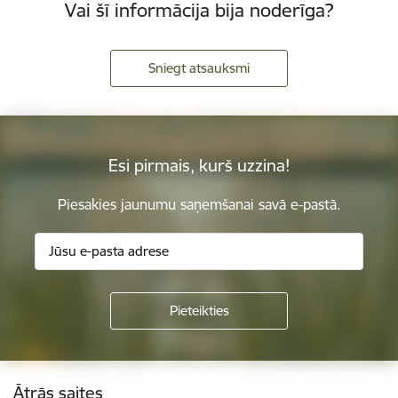
Vai šī informācija bija noderīga?
Sniegt atsauksmi
Esi pirmais, kurš uzzina!
Piesakies jaunumu saņemšanai savā e-pastā.
Kājene
Ātrās saites