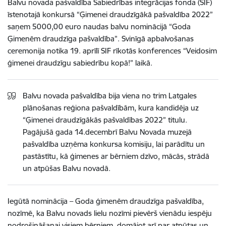
Balvu novada pašvaldība Sabiedrības integrācijas fonda (SIF)
īstenotajā konkursā “Ģimenei draudzīgākā pašvaldība 2022”
saņem 5000,00 euro naudas balvu nominācijā “Goda
Ģimenēm draudzīga pašvaldība”. Svinīgā apbalvošanas
ceremonija notika 19. aprīlī SIF rīkotās konferences “Veidosim
ģimenei draudzīgu sabiedrību kopā!” laikā.
Balvu novada pašvaldība bija viena no trim Latgales
plānošanas reģiona pašvaldībām, kura kandidēja uz
“Ģimenei draudzīgākās pašvaldības 2022” titulu.
Pagājušā gada 14.decembrī Balvu Novada muzejā
pašvaldība uzņēma konkursa komisiju
, lai parādītu un
pastāstītu, kā ģimenes ar bērniem dzīvo, mācās, strādā
un atpūšas Balvu novadā.
Iegūtā nominācija – Goda ģimenēm draudzīga pašvaldība,
nozīmē
, ka Balvu novads lielu nozīmi pievērš vienādu iespēju
nodrošināšanai visiem bērniem, domājot arī par atpūtas un