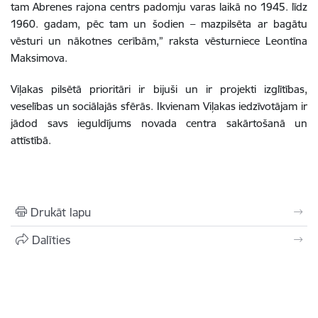
tam Abrenes rajona centrs padomju varas laikā no 1945. līdz
1960. gadam, pēc tam un šodien – mazpilsēta ar bagātu
vēsturi un nākotnes cerībām,” raksta vēsturniece Leontīna
Maksimova.
Viļakas pilsētā prioritāri ir bijuši un ir projekti izglītības,
veselības un sociālajās sfērās. Ikvienam Viļakas iedzīvotājam ir
jādod savs ieguldījums novada centra sakārtošanā un
attīstībā.
Drukāt lapu
Dalīties