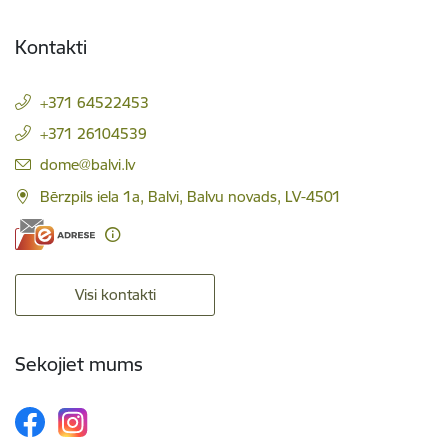
Kontakti
+371 64522453
+371 26104539
E-pasts:
dome@balvi.lv
Bērzpils iela 1a, Balvi, Balvu novads, LV-4501
Visi kontakti
Sekojiet mums