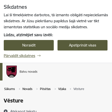
Pāriet uz lapas saturu
Sīkdatnes
Spied
lai meklētu
Enter
Lai šī tīmekļvietne darbotos, tā izmanto obligāti nepieciešamās
sīkdatnes. Ar Jūsu piekrišanu papildus šajā vietnē var tikt
izmantotas statistikas un sociālo mediju sīkdatnes.
Lūdzu, atzīmējiet savu izvēli:
Noraidīt
Apstiprināt visas
Pārvaldīt sīkdatnes
Sākums
Novads
Pilsētas
Viļaka
Vēsture
Vēsture
Atskaņot tekstu