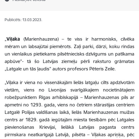
Publicēts: 13.03.2023.
„
Viļaka
(Marienhauzena) – te viss ir harmonisks, cilvēka
mēram un labsajūtai piemērots. Zaļi parki, dārzi, koku rindas
un vienlaikus pietiekams pilsētniecisks dzīvīgums un patīkama
apbūve”- tā šo Latvijas ziemeļu pērli raksturo grāmatas
„Latgale un tās ļaudis” autors profesors Pēteris Zeile.
„Viļaka ir viena no vissenākajām lielās latgaļu cilts apdzīvotām
vietām, viens no Livonijas svarīgākajiem nocietinātajiem
robežpunktiem Rīgas arhibīskapijā – Marienhauzenas pils ar
apmetni no 1293. gada, viens no četriem stārastijas centriem
Latgalē Polijas valdīšanas laikā, lielās Marienhauzenas muižas
centrs ar 1829. gadā iegūtajām miesta tiesībām pēc Latgales
pievienošanas Krievijai, lielākā Latvijas pagasta centrs
pirmskara neatkarīgajā Latvijā, pilsēta – Viļakas apriņķa, pēc