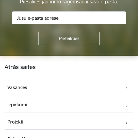
Piesakies jaunumu saņemšanai savā e-pastā.
Kājene
Ātrās saites
Vakances
Iepirkumi
Projekti