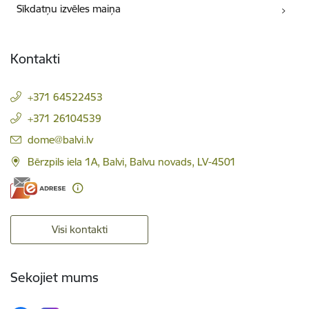
Sīkdatņu izvēles maiņa
Kontakti
+371 64522453
+371 26104539
E-pasts:
dome@balvi.lv
Bērzpils iela 1A, Balvi, Balvu novads, LV-4501
Visi kontakti
Sekojiet mums