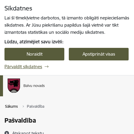
Pāriet uz lapas saturu
Sīkdatnes
Spied
lai meklētu
Enter
Lai šī tīmekļvietne darbotos, tā izmanto obligāti nepieciešamās
sīkdatnes. Ar Jūsu piekrišanu papildus šajā vietnē var tikt
izmantotas statistikas un sociālo mediju sīkdatnes.
Lūdzu, atzīmējiet savu izvēli:
Noraidīt
Apstiprināt visas
Pārvaldīt sīkdatnes
Sākums
Pašvaldība
Pašvaldība
Atskaņot tekstu