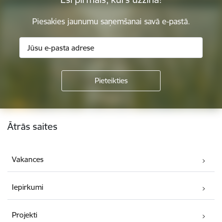
Piesakies jaunumu saņemšanai savā e-pastā.
Kājene
Ātrās saites
Vakances
Iepirkumi
Projekti