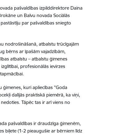
vada pašvaldības izpilddirektore Daina
a Brokāne un Balvu novada Sociālās
 pastāstīju par pašvaldības sniegto
enu nodrošināšanā, atbalstu trūcīgajām
g bērns ar īpašām vajadzībām,
ības atbalstu – atbalstu ģimenes
glītībai, profesionālās ievirzes
ētapmācībai.
u ģimenes, kuri apliecības "Goda
kļi dalījās praktiskā piemērā, ka viņi,
 nedoties. Tāpēc tas ir arī viens no
ovada pašvaldības ir draudzīga ģimenēm,
es biļete (1-2 pieaugušie ar bērniem līdz