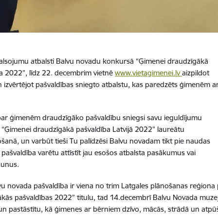
alsojumu atbalsti Balvu novadu konkursā “Ģimenei draudzīgākā
a 2022”, līdz 22. decembrim vietnē
www.vietagimenei.lv
aizpildot
 izvērtējot pašvaldības sniegto atbalstu, kas paredzēts ģimenēm a
par ģimenēm draudzīgāko pašvaldību sniegsi savu ieguldījumu
“Ģimenei draudzīgākā pašvaldība Latvijā 2022” laureātu
šanā, un varbūt tieši Tu palīdzēsi Balvu novadam tikt pie naudas
ai pašvaldība varētu attīstīt jau esošos atbalsta pasākumus vai
jaunus.
vu novada pašvaldība ir viena no trim Latgales plānošanas reģion
kās pašvaldības 2022” titulu, tad 14.decembrī Balvu Novada muz
un pastāstītu, kā ģimenes ar bērniem dzīvo, mācās, strādā un atp