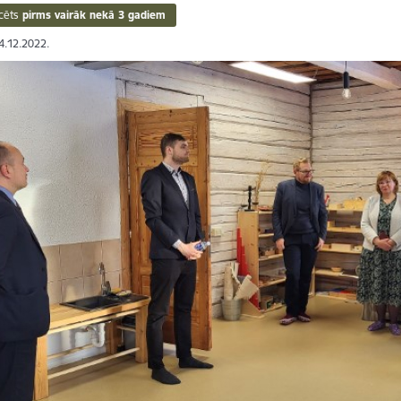
cēts
pirms vairāk nekā 3 gadiem
14.12.2022.