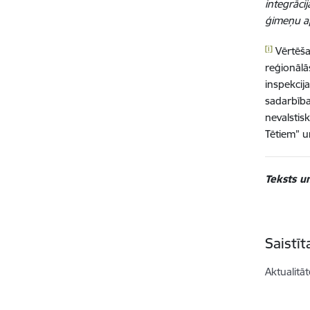
integrāci
ģimeņu ap
[i]
Vērtēša
reģionālās
inspekcija
sadarbība
nevalstis
Tētiem” u
Teksts un
Saistī
Aktualitāt