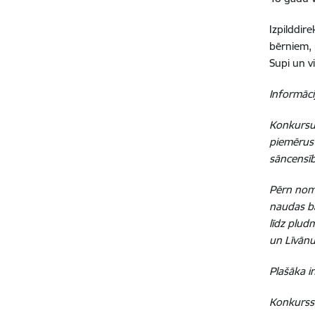
Izpilddir
bērniem, 
Supi un v
I
nformācij
Konkursu 
piemērus 
sāncensīb
Pērn nom
naudas ba
līdz plud
un Līvān
Plašāka i
Konkurss 