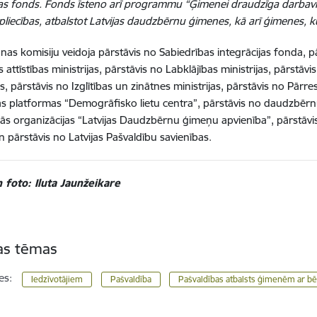
jas fonds. Fonds īsteno arī programmu “Ģimenei draudzīga darbaviet
liecības, atbalstot Latvijas daudzbērnu ģimenes, kā arī ģimenes, kur
nas komisiju veidoja pārstāvis no Sabiedrības integrācijas fonda, p
 attīstības ministrijas, pārstāvis no Labklājības ministrijas, pārstāv
s, pārstāvis no Izglītības un zinātnes ministrijas, pārstāvis no Pārr
s platformas “Demogrāfisko lietu centra”, pārstāvis no daudzbēr
kās organizācijas “Latvijas Daudzbērnu ģimeņu apvienība”, pārs
n pārstāvis no Latvijas Pašvaldību savienības.
 foto: Iluta Jaunžeikare
tas tēmas
es:
Iedzīvotājiem
Pašvaldība
Pašvaldības atbalsts ģimenēm ar b