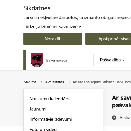
Pāriet uz lapas saturu
Sīkdatnes
Lai šī tīmekļvietne darbotos, tā izmanto obligāti nepiec
Lūdzu, atzīmējiet savu izvēli:
Noraidīt
Apstiprināt visas
Pašvaldība
Sākums
Aktualitātes
Ar savu balsojumu atbalsti Balvu n
Ar sav
Notikumu kalendārs
pašval
Jaunumi
Atska
Informatīvie izdevumi
Foto un video