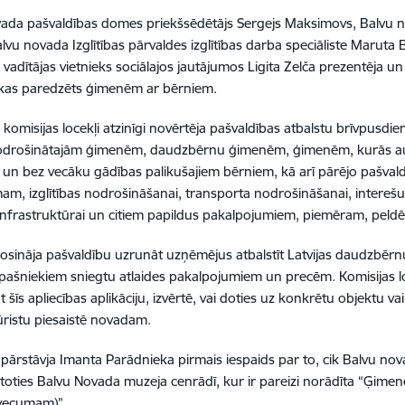
ada pašvaldības domes priekšsēdētājs Sergejs Maksimovs, Balvu no
alvu novada Izglītības pārvaldes izglītības darba speciāliste Marut
 vadītājas vietnieks sociālajos jautājumos Ligita Zelča prezentēja un
 kas paredzēts ģimenēm ar bērniem.
komisijas locekļi atzinīgi novērtēja pašvaldības atbalstu brīvpusdi
drošinātajām ģimenēm, daudzbērnu ģimenēm, ģimenēm, kurās au
un bez vecāku gādības palikušajiem bērniem, kā arī pārējo pašvald
m, izglītības nodrošināšanai, transporta nodrošināšanai, interešu iz
i, infrastruktūrai un citiem papildus pakalpojumiem, piemēram, peld
rosināja pašvaldību uzrunāt uzņēmējus atbalstīt Latvijas daudzbērn
pašniekiem sniegtu atlaides pakalpojumiem un precēm. Komisijas loce
 šīs apliecības aplikāciju, izvērtē, vai doties uz konkrētu objektu vai
ūristu piesaistē novadam.
 pārstāvja Imanta Parādnieka pirmais iespaids par to, cik Balvu n
katoties Balvu Novada muzeja cenrādī, kur ir pareizi norādīta “Ģimen
vecumam)”.