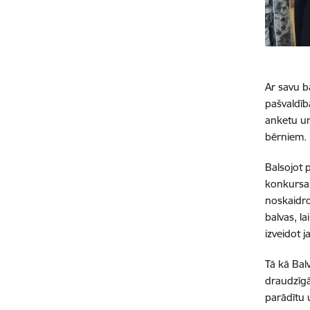
Ar savu b
pašvaldīb
anketu un
bērniem.
Balsojot 
konkursa 
noskaidro
balvas, l
izveidot 
Tā kā Bal
draudzīgā
parādītu 