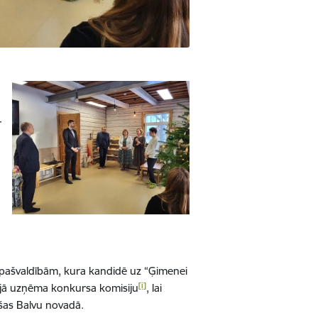
r
a pašvaldībām, kura kandidē uz “Ģimenei
[i]
ejā uzņēma konkursa komisiju
, lai
ūšas Balvu novadā.