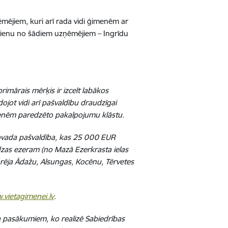
ēmējiem, kuri arī rada vidi ģimenēm ar
ar vienu no šādiem uzņēmējiem – Ingrīdu
imārais mērķis ir izcelt labākos
jot vidi arī pašvaldību draudzīgai
imenēm paredzēto pakalpojumu klāstu.
ovada pašvaldība, kas 25 000 EUR
udzas ezeram (no Mazā Ezerkrasta ielas
rēja Ādažu, Alsungas, Kocēnu, Tērvetes
.vietagimenei.lv
.
a pasākumiem, ko realizē Sabiedrības