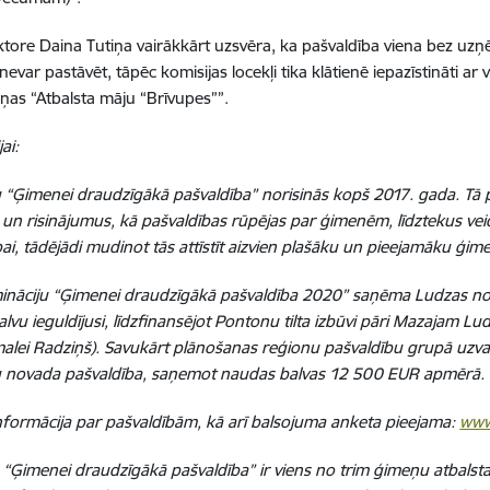
ektore Daina Tutiņa vairākkārt uzsvēra, ka pašvaldība viena bez uzņ
nevar pastāvēt, tāpēc komisijas locekļi tika klātienē iepazīstināti 
iņas “Atbalsta māju “Brīvupes””.
ai:
“Ģimenei draudzīgākā pašvaldība” norisinās kopš 2017. gada. Tā pr
un risinājumus, kā pašvaldības rūpējas par ģimenēm, līdztekus veido
ai, tādējādi mudinot tās attīstīt aizvien plašāku un pieejamāku ģ
ināciju “Ģimenei draudzīgākā pašvaldība 2020” saņēma Ludzas n
lvu ieguldījusi, līdzfinansējot Pontonu tilta izbūvi pāri Mazajam L
malei Radziņš). Savukārt plānošanas reģionu pašvaldību grupā uzva
u novada pašvaldība, saņemot naudas balvas 12 500 EUR apmērā.
nformācija par pašvaldībām, kā arī balsojuma anketa pieejama:
www
“Ģimenei draudzīgākā pašvaldība” ir viens no trim ģimeņu atbalst