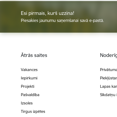
Esi pirmais, kurš uzzina!
Piesakies jaunumu saņemšanai savā e-pastā.
Kājene
Ātrās saites
Noderīg
Vakances
Privātuma
Iepirkumi
Piekļūsta
Projekti
Lapas kar
Pašvaldība
Sīkdatņu 
Izsoles
Tirgus izpētes