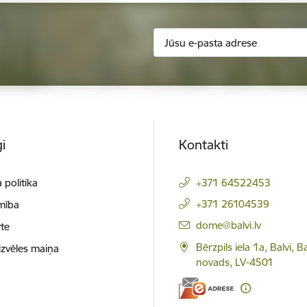
i
Kontakti
 politika
+371 64522453
+371 26104539
mība
E-pasts:
dome@balvi.lv
te
Bērzpils iela 1a, Balvi, B
izvēles maiņa
novads, LV-4501