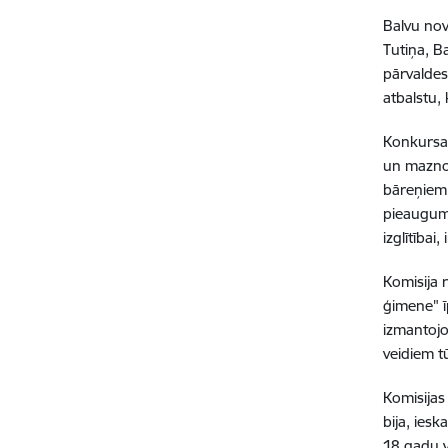
Balvu nov
Tutiņa, B
pārvaldes
atbalstu,
Konkursa 
un mazno
bāreņiem 
pieauguma
izglītība
Komisija 
ģimene" ī
izmantojot
veidiem t
Komisijas
bija, ies
18 gadu 