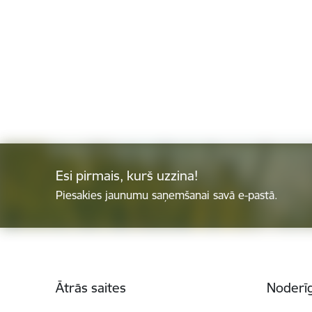
Esi pirmais, kurš uzzina!
Piesakies jaunumu saņemšanai savā e-pastā.
Kājene
Ātrās saites
Noderīg