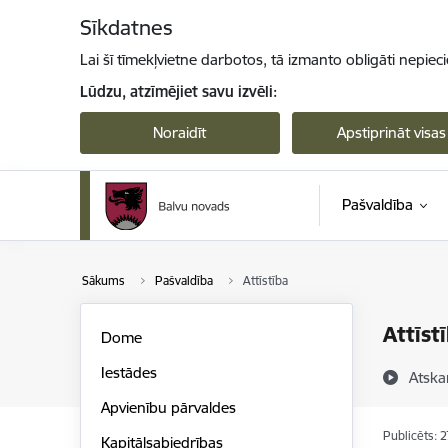
Pāriet uz lapas saturu
Sīkdatnes
Lai šī tīmekļvietne darbotos, tā izmanto obligāti nepiec
Lūdzu, atzīmējiet savu izvēli:
Noraidīt
Apstiprināt visas
Pašvaldība
Sākums
Pašvaldība
Attīstība
Attīst
Dome
Iestādes
Atska
Apvienību pārvaldes
Publicēts: 
Kapitālsabiedrības