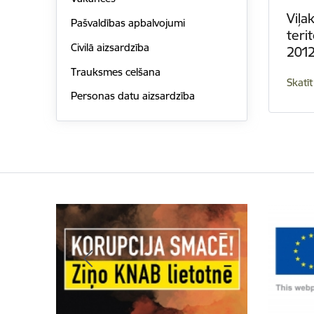
Viļa
Pašvaldības apbalvojumi
teri
Civilā aizsardzība
201
Trauksmes celšana
Skatīt
Personas datu aizsardzība