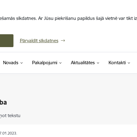
iešamās sīkdatnes. Ar Jūsu piekrišanu papildus šajā vietnē var tikt i
Pārvaldīt sīkdatnes
Novads
Pakalpojumi
Aktualitātes
Kontakti
ība
ņot tekstu
27.01.2023.