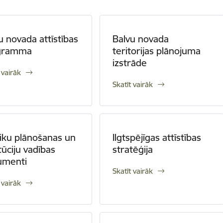
u novada attīstības
Balvu novada
gramma
teritorijas plānojuma
izstrāde
 vairāk
Skatīt vairāk
tiku plānošanas un
Ilgtspējīgas attīstības
itūciju vadības
stratēģija
umenti
Skatīt vairāk
 vairāk