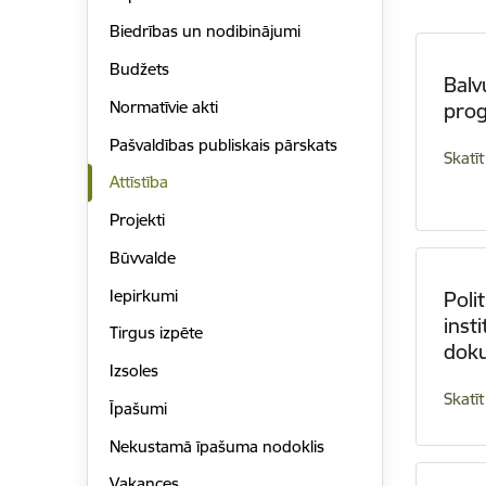
Biedrības un nodibinājumi
Budžets
Balv
Normatīvie akti
pro
Pašvaldības publiskais pārskats
Skatīt
Attīstība
Projekti
Būvvalde
Iepirkumi
Poli
inst
Tirgus izpēte
dok
Izsoles
Skatīt
Īpašumi
Nekustamā īpašuma nodoklis
Vakances