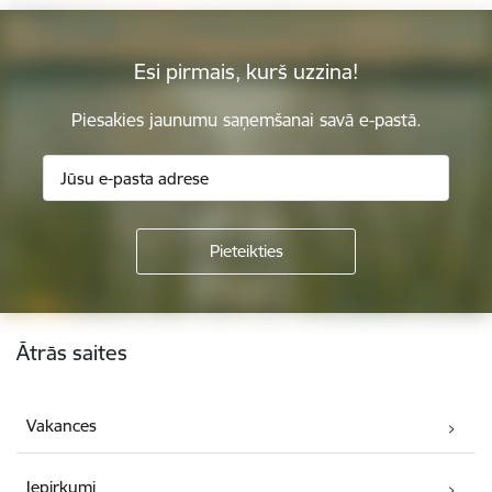
Esi pirmais, kurš uzzina!
Piesakies jaunumu saņemšanai savā e-pastā.
Kājene
Ātrās saites
Vakances
Iepirkumi