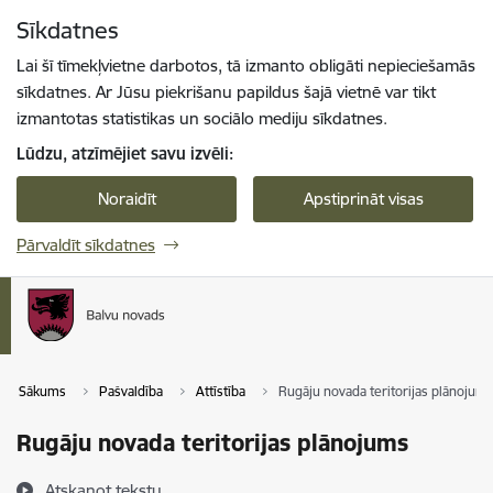
Pāriet uz lapas saturu
Sīkdatnes
Spied
lai meklētu
Enter
Lai šī tīmekļvietne darbotos, tā izmanto obligāti nepieciešamās
sīkdatnes. Ar Jūsu piekrišanu papildus šajā vietnē var tikt
izmantotas statistikas un sociālo mediju sīkdatnes.
Lūdzu, atzīmējiet savu izvēli:
Noraidīt
Apstiprināt visas
Pārvaldīt sīkdatnes
Sākums
Pašvaldība
Attīstība
Rugāju novada teritorijas plānojum
Rugāju novada teritorijas plānojums
Atskaņot tekstu