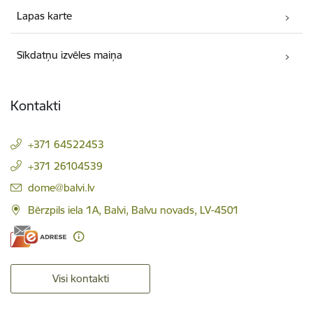
Lapas karte
Sīkdatņu izvēles maiņa
Kontakti
+371 64522453
+371 26104539
E-pasts:
dome@balvi.lv
Bērzpils iela 1A, Balvi, Balvu novads, LV-4501
Visi kontakti