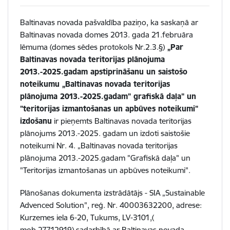
Baltinavas novada pašvaldība paziņo, ka saskaņā ar
Baltinavas novada domes 2013. gada 21.februāra
lēmuma (domes sēdes protokols Nr.2.3.§)
„Par
Baltinavas novada teritorijas plānojuma
2013.-2025.gadam apstiprināšanu un saistošo
noteikumu „Baltinavas novada teritorijas
plānojuma 2013.-2025.gadam" grafiskā daļa" un
"teritorijas izmantošanas un apbūves noteikumi"
izdošanu
ir pieņemts Baltinavas novada teritorijas
plānojums 2013.-2025. gadam un izdoti saistošie
noteikumi Nr. 4. „Baltinavas novada teritorijas
plānojuma 2013.-2025.gadam "Grafiskā daļa" un
"Teritorijas izmantošanas un apbūves noteikumi".
Plānošanas dokumenta izstrādātājs - SIA „Sustainable
Advenced Solution", reģ. Nr. 40003632200, adrese:
Kurzemes iela 6-20, Tukums, LV-3101,(
mob.27712919) sadarbībā ar Baltinavas novada