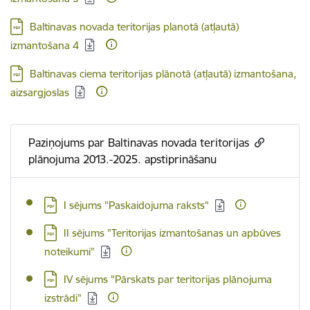
Lejupielādēt:
Baltinavas novada teritorijas planotā (atļautā)
izmantošana 4
Lejupielādēt:
Baltinavas ciema teritorijas plānotā (atļautā) izmantošana,
aizsargjoslas
Paziņojums par Baltinavas novada teritorijas
plānojuma 2013.-2025. apstiprināšanu
Lejupielādēt:
I sējums "Paskaidojuma raksts"
Lejupielādēt:
II sējums "Teritorijas izmantošanas un apbūves
noteikumi"
Lejupielādēt:
IV sējums "Pārskats par teritorijas plānojuma
izstrādi"