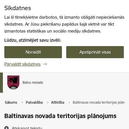
Pāriet uz lapas saturu
Sīkdatnes
Spied
lai meklētu
Enter
Lai šī tīmekļvietne darbotos, tā izmanto obligāti nepieciešamās
sīkdatnes. Ar Jūsu piekrišanu papildus šajā vietnē var tikt
izmantotas statistikas un sociālo mediju sīkdatnes.
Lūdzu, atzīmējiet savu izvēli:
Noraidīt
Apstiprināt visas
Pārvaldīt sīkdatnes
Sākums
Pašvaldība
Attīstība
Baltinavas novada teritorijas plāno
Baltinavas novada teritorijas plānojums
Atskaņot tekstu