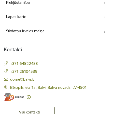
Piekļūstamība
Lapas karte
Sīkdatņu izvēles maiņa
Kontakti
+371 64522453
+371 26104539
E-pasts:
dome@balvi.lv
Bērzpils iela 1a, Balvi, Balvu novads, LV-4501
Visi kontakti