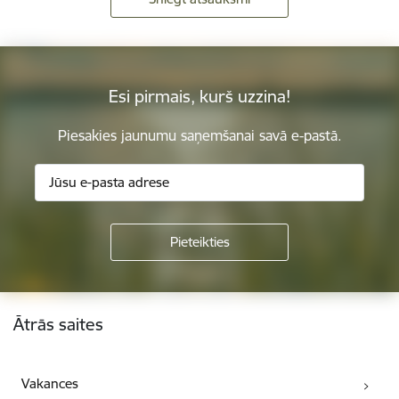
Esi pirmais, kurš uzzina!
Piesakies jaunumu saņemšanai savā e-pastā.
Kājene
Ātrās saites
Vakances