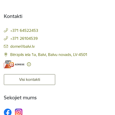
Kontakti
+371 64522453
+371 26104539
E-pasts:
dome@balvi.lv
Bērzpils iela 1a, Balvi, Balvu novads, LV-4501
Visi kontakti
Sekojiet mums