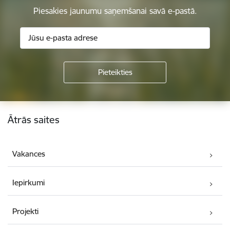
Piesakies jaunumu saņemšanai savā e-pastā.
Kājene
Ātrās saites
Vakances
Iepirkumi
Projekti