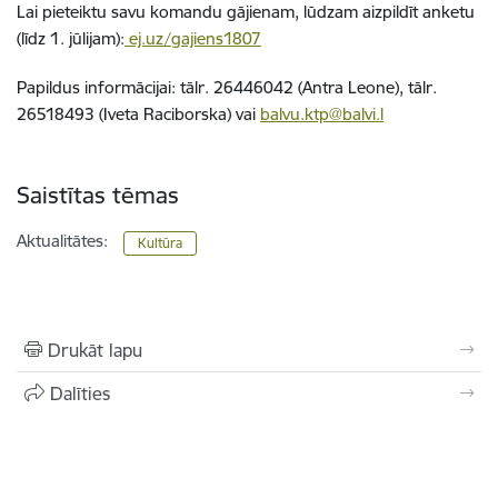
Lai pieteiktu savu komandu gājienam, lūdzam aizpildīt anketu
(līdz 1. jūlijam):
ej.uz/gajiens1807
Papildus informācijai: tālr. 26446042 (Antra Leone), tālr.
26518493 (Iveta Raciborska) vai
balvu.ktp@balvi.l
Saistītas tēmas
Aktualitātes:
Kultūra
Drukāt lapu
Dalīties