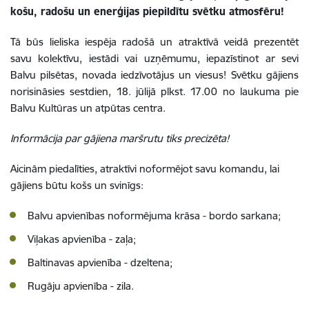
košu, radošu un enerģijas piepildītu svētku atmosfēru!
Tā būs lieliska iespēja radošā un atraktīvā veidā prezentēt
savu kolektīvu, iestādi vai uzņēmumu, iepazīstinot ar sevi
Balvu pilsētas, novada iedzīvotājus un viesus!
Svētku gājiens
norisināsies sestdien, 18. jūlijā plkst. 17.00 no laukuma pie
Balvu Kultūras un atpūtas centra.
Informācija par gājiena maršrutu tiks precizēta!
Aicinām piedalīties, atraktīvi noformējot savu komandu, lai
gājiens būtu košs un svinīgs:
Balvu apvienības noformējuma krāsa - bordo sarkana;
Viļakas apvienība - zaļa;
Baltinavas apvienība - dzeltena;
Rugāju apvienība - zila.