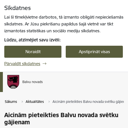
Pāriet uz lapas saturu
Sīkdatnes
Spied
lai meklētu
Enter
Lai šī tīmekļvietne darbotos, tā izmanto obligāti nepieciešamās
sīkdatnes. Ar Jūsu piekrišanu papildus šajā vietnē var tikt
izmantotas statistikas un sociālo mediju sīkdatnes.
Lūdzu, atzīmējiet savu izvēli:
Noraidīt
Apstiprināt visas
Pārvaldīt sīkdatnes
Sākums
Aktualitātes
Aicinām pieteikties Balvu novada svētku gājien
Aicinām pieteikties Balvu novada svētku
gājienam