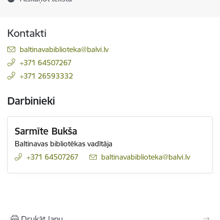
Kontakti
E-pasts:
baltinavabiblioteka@balvi.lv
+371 64507267
+371 26593332
Darbinieki
Sarmīte Bukša
Baltinavas bibliotēkas vadītāja
+371 64507267
E-pasts:
baltinavabiblioteka@balvi.lv
Drukāt lapu