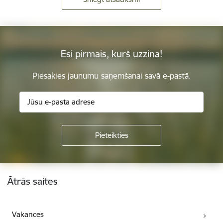
Esi pirmais, kurš uzzina!
Piesakies jaunumu saņemšanai savā e-pastā.
Kājene
Ātrās saites
Vakances