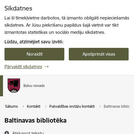
Pāriet uz lapas saturu
Sīkdatnes
Spied
lai meklētu
Enter
Lai šī tīmekļvietne darbotos, tā izmanto obligāti nepieciešamās
sīkdatnes. Ar Jūsu piekrišanu papildus šajā vietnē var tikt
izmantotas statistikas un sociālo mediju sīkdatnes.
Lūdzu, atzīmējiet savu izvēli:
Noraidīt
Apstiprināt visas
Pārvaldīt sīkdatnes
Sākums
Kontakti
Pašvaldības iestāžu kontakti
Baltinavas bibliotē
Baltinavas bibliotēka
Atskaņot tekstu