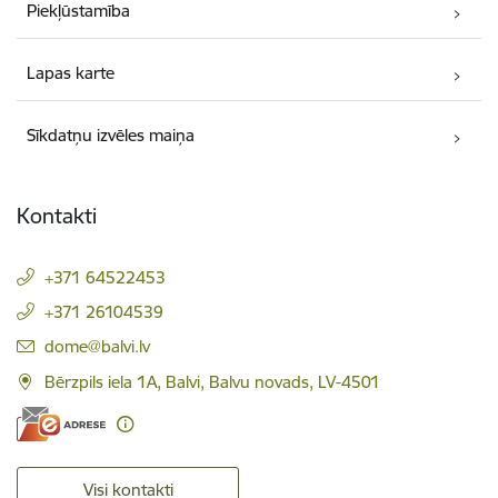
Piekļūstamība
Lapas karte
Sīkdatņu izvēles maiņa
Kontakti
+371 64522453
+371 26104539
E-pasts:
dome@balvi.lv
Bērzpils iela 1A, Balvi, Balvu novads, LV-4501
Visi kontakti