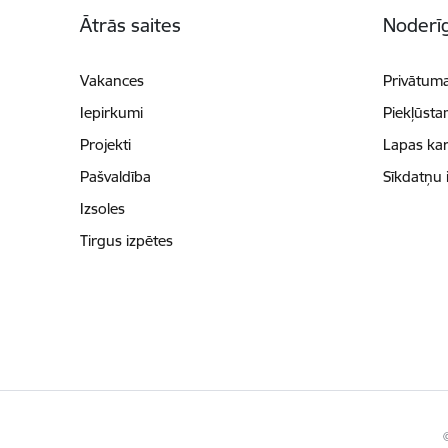
Kājene
Ātrās saites
Noderīg
Vakances
Privātuma
Iepirkumi
Piekļūsta
Projekti
Lapas kar
Pašvaldība
Sīkdatņu 
Izsoles
Tirgus izpētes
©