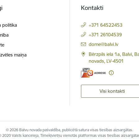
i
Kontakti
 politika
+371 64522453
+371 26104539
mība
E-pasts:
dome@balvi.lv
te
Bērzpils iela 1a, Balvi, B
izvēles maiņa
novads, LV-4501
Visi kontakti
© 2026 Balvu novada pašvaldība, publicētā satura visas tiesības aizsargātas.
 2020 Valsts kanceleja, Tīmekļvietņu vienotās platformas visas tiesības aizsargāta