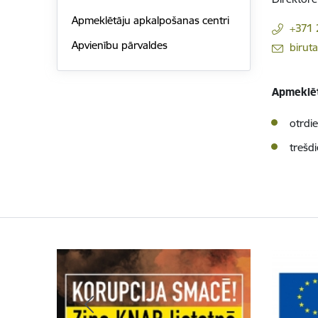
Apmeklētāju apkalpošanas centri
+371 
Apvienību pārvaldes
E-pasts:
biruta
Apmeklēt
otrdie
trešdi