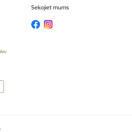
Sekojiet mums
alvu
s.