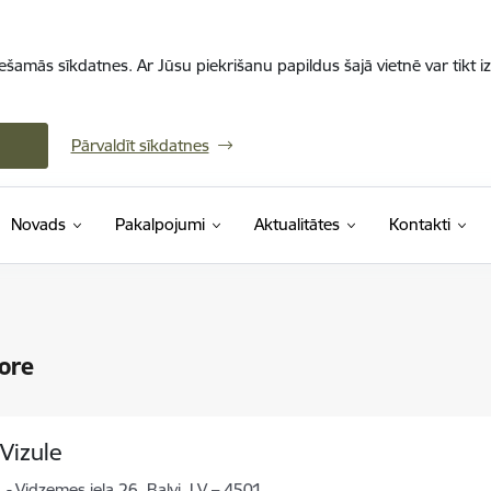
iešamās sīkdatnes. Ar Jūsu piekrišanu papildus šajā vietnē var tikt i
Pārvaldīt sīkdatnes
Novads
Pakalpojumi
Aktualitātes
Kontakti
ore
 Vizule
Vidzemes iela 26, Balvi, LV – 4501