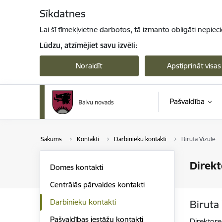
Pāriet uz lapas saturu
Sīkdatnes
Lai šī tīmekļvietne darbotos, tā izmanto obligāti nepiec
Lūdzu, atzīmējiet savu izvēli:
Noraidīt
Apstiprināt visas
Pašvaldība
Sākums
Kontakti
Darbinieku kontakti
Biruta Vizule
Direkt
Domes kontakti
Centrālās pārvaldes kontakti
Darbinieku kontakti
Biruta
Pašvaldības iestāžu kontakti
Direktore