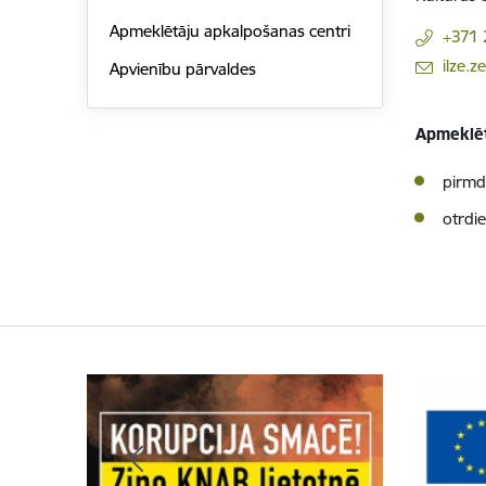
Apmeklētāju apkalpošanas centri
+371
E-pasts:
ilze.z
Apvienību pārvaldes
Apmeklēt
pirmd
otrdie