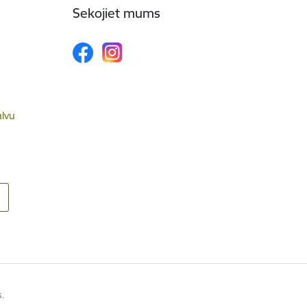
Sekojiet mums
alvu
s.