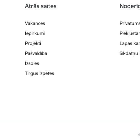
Ātrās saites
Noderīg
Vakances
Privātuma
Iepirkumi
Piekļūsta
Projekti
Lapas kar
Pašvaldība
Sīkdatņu 
Izsoles
Tirgus izpētes
©