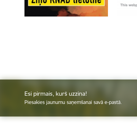
Esi pirmais, kurš uzzina!
Piesakies jaunumu saņemšanai savā e-pastā.
Kājene