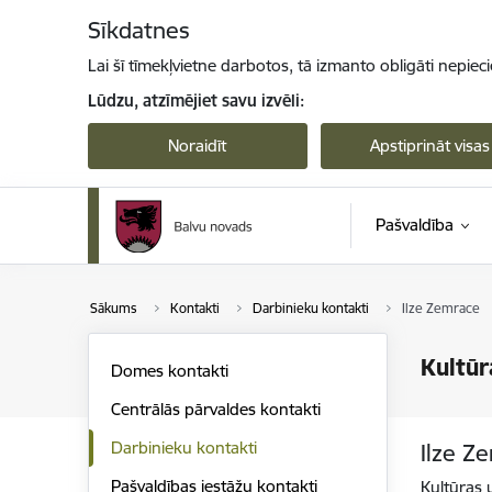
Pāriet uz lapas saturu
Sīkdatnes
Lai šī tīmekļvietne darbotos, tā izmanto obligāti nepiec
Lūdzu, atzīmējiet savu izvēli:
Noraidīt
Apstiprināt visas
Pašvaldība
Sākums
Kontakti
Darbinieku kontakti
Ilze Zemrace
Kultūr
Domes kontakti
Centrālās pārvaldes kontakti
Darbinieku kontakti
Ilze Z
Pašvaldības iestāžu kontakti
Kultūras 