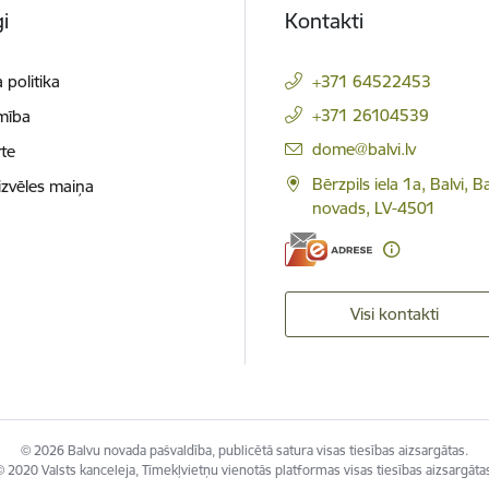
i
Kontakti
 politika
+371 64522453
+371 26104539
mība
E-pasts:
dome@balvi.lv
te
Bērzpils iela 1a, Balvi, B
izvēles maiņa
novads, LV-4501
Visi kontakti
© 2026 Balvu novada pašvaldība, publicētā satura visas tiesības aizsargātas.
 2020 Valsts kanceleja, Tīmekļvietņu vienotās platformas visas tiesības aizsargāta