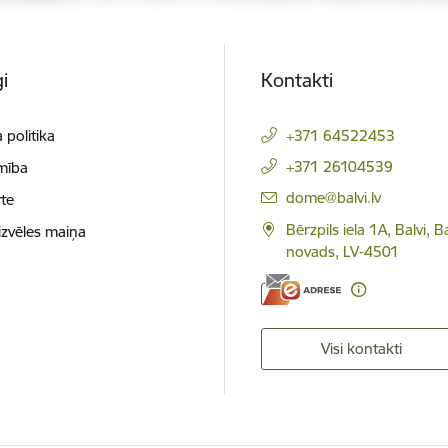
i
Kontakti
 politika
+371 64522453
+371 26104539
mība
E-pasts:
dome@balvi.lv
te
Bērzpils iela 1A, Balvi, B
izvēles maiņa
novads, LV-4501
Visi kontakti