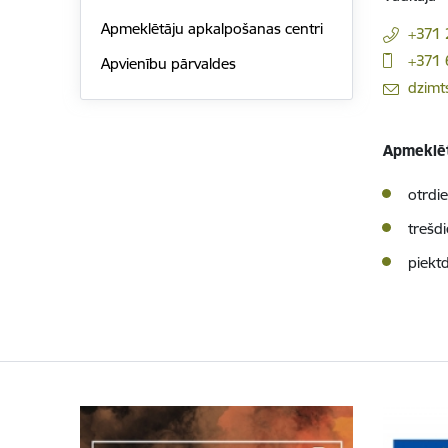
Apmeklētāju apkalpošanas centri
+371
+371
Apvienību pārvaldes
E-pasts:
dzimts
Apmeklēt
otrdie
trešdi
piektd