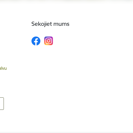
Sekojiet mums
alvu