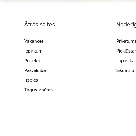
Kājene
Ātrās saites
Noderīg
Vakances
Privātuma
Iepirkumi
Piekļūsta
Projekti
Lapas kar
Pašvaldība
Sīkdatņu 
Izsoles
Tirgus izpētes