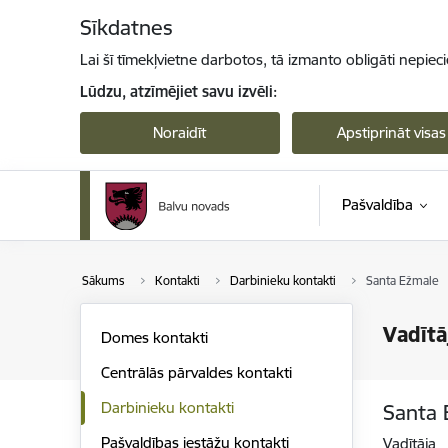
Pāriet uz lapas saturu
Sīkdatnes
Lai šī tīmekļvietne darbotos, tā izmanto obligāti nepiec
Lūdzu, atzīmējiet savu izvēli:
Noraidīt
Apstiprināt visas
Pašvaldība
Sākums
Kontakti
Darbinieku kontakti
Santa Ežmale
Vadītā
Domes kontakti
Centrālās pārvaldes kontakti
Darbinieku kontakti
Santa 
Pašvaldības iestāžu kontakti
Vadītāja