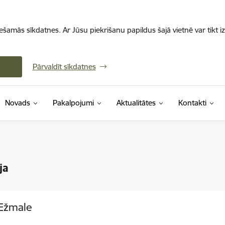
iešamās sīkdatnes. Ar Jūsu piekrišanu papildus šajā vietnē var tikt i
Pārvaldīt sīkdatnes
Novads
Pakalpojumi
Aktualitātes
Kontakti
ja
Ežmale