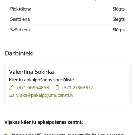
Piektdiena
Slēgts
Sestdiena
Slēgts
Svētdiena
Slēgts
Darbinieki
Valentīna Sokirka
Klientu apkalpošanas speciāliste
+371 66954858
+371 27363377
E-pasts:
vilaka@pakalpojumucentri.lv
Viļakas klientu apkalpošanas centrā: