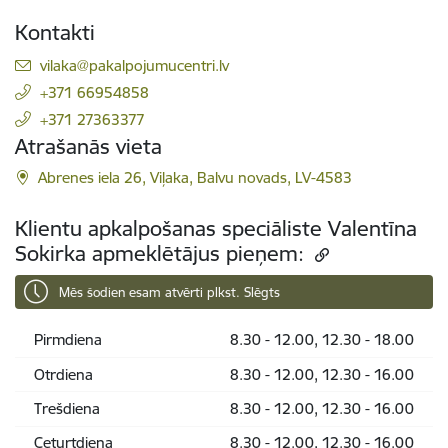
Kontakti
E-pasts:
vilaka@pakalpojumucentri.lv
+371 66954858
+371 27363377
Atrašanās vieta
Abrenes iela 26, Viļaka, Balvu novads, LV-4583
Klientu apkalpošanas speciāliste Valentīna
Sokirka apmeklētājus pieņem:
Mēs šodien esam atvērti plkst. Slēgts
Pirmdiena
8.30 - 12.00, 12.30 - 18.00
Otrdiena
8.30 - 12.00, 12.30 - 16.00
Trešdiena
8.30 - 12.00, 12.30 - 16.00
Ceturtdiena
8.30 - 12.00, 12.30 - 16.00