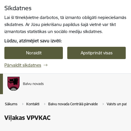
Pāriet uz lapas saturu
Sīkdatnes
Spied
lai meklētu
Enter
Lai šī tīmekļvietne darbotos, tā izmanto obligāti nepieciešamās
sīkdatnes. Ar Jūsu piekrišanu papildus šajā vietnē var tikt
izmantotas statistikas un sociālo mediju sīkdatnes.
Lūdzu, atzīmējiet savu izvēli:
Noraidīt
Apstiprināt visas
Pārvaldīt sīkdatnes
Sākums
Kontakti
Balvu novada Centrālā pārvalde
Valsts un pašva
Viļakas VPVKAC