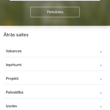
Kājene
Ātrās saites
Vakances
Iepirkumi
Projekti
Pašvaldība
Izsoles