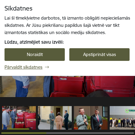
Pāriet uz lapas saturu
Sīkdatnes
1 / 11
Spied
lai meklētu
Enter
Lai šī tīmekļvietne darbotos, tā izmanto obligāti nepieciešamās
sīkdatnes. Ar Jūsu piekrišanu papildus šajā vietnē var tikt
izmantotas statistikas un sociālo mediju sīkdatnes.
Lūdzu, atzīmējiet savu izvēli:
Noraidīt
Apstiprināt visas
Pārvaldīt sīkdatnes