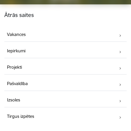
Kājene
Ātrās saites
Vakances
Iepirkumi
Projekti
Pašvaldība
Izsoles
Tirgus izpētes