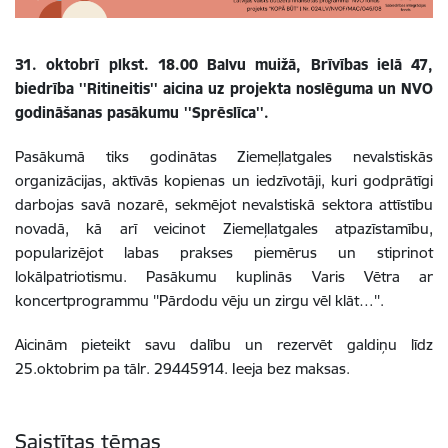
31. oktobrī plkst. 18.00 Balvu muižā, Brīvības ielā 47,
biedrība ''Ritineitis'' aicina uz projekta noslēguma un NVO
godināšanas pasākumu ''Sprēslīca''.
Pasākumā tiks godinātas Ziemeļlatgales nevalstiskās
organizācijas, aktīvās kopienas un iedzīvotāji, kuri godprātīgi
darbojas savā nozarē, sekmējot nevalstiskā sektora attīstību
novadā, kā arī veicinot Ziemeļlatgales atpazīstamību,
popularizējot labas prakses piemērus un stiprinot
lokālpatriotismu.
Pasākumu kuplinās Varis Vētra ar
koncertprogrammu ''Pārdodu vēju un zirgu vēl klāt…''.
Aicinām pieteikt savu dalību un rezervēt galdiņu līdz
25.oktobrim pa tālr. 29445914.
Ieeja bez maksas.
Saistītas tēmas