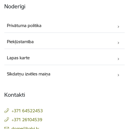
Noderīgi
Privātuma politika
Piekļūstamība
Lapas karte
Sīkdatņu izvēles maiņa
Kontakti
+371 64522453
+371 26104539
E-pasts:
dome@balvi.lv