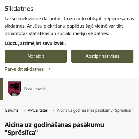
Pāriet uz lapas saturu
Sīkdatnes
Spied
lai meklētu
Enter
Lai šī tīmekļvietne darbotos, tā izmanto obligāti nepieciešamās
sīkdatnes. Ar Jūsu piekrišanu papildus šajā vietnē var tikt
izmantotas statistikas un sociālo mediju sīkdatnes.
Lūdzu, atzīmējiet savu izvēli:
Noraidīt
Apstiprināt visas
Pārvaldīt sīkdatnes
Sākums
Aktualitātes
Aicina uz godināšanas pasākumu "Sprēslīca"
Aicina uz godināšanas pasākumu
"Sprēslīca"