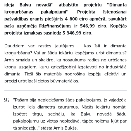
ideja Balvu novadā'' atbalstīto projektu ''Dimanta
kroņurbšanas pakalpojumi''
.
Projekta īstenošanai
pašvaldības grants piešķirts 4 800 eiro apmērā, savukārt
paša uzņēmēja līdzfinansējums ir 546,99 eiro. Kopējās
projekta izmaksas sasniedz 5 346,99 eiro.
Daudziem var rasties jautājums – kas īsti ir dimanta
kroņurbšana? Vai ar šādu iekārtu iespējams urbt dimantus?
Arnis smaida un skaidro, ka nosaukums radies no urbšanas
kroņu uzgaļiem, kuru griezējzobiņi izgatavoti no industriālā
dimanta. Tieši šis materiāls nodrošina iespēju efektīvi un
precīzi urbt īpaši cietos būvmateriālos.
''Pašam bija nepieciešams šāds pakalpojums, jo vajadzēja
izurbt liela diametra caurumus. Nācās iekārtu nomāt.
Izpētot tirgu, secināju, ka Balvu novadā šādu
pakalpojumu uz vietas nepiedāvā, tāpēc nolēmu kļūt par
tā sniedzēju,'' stāsta Arnis Bukšs.