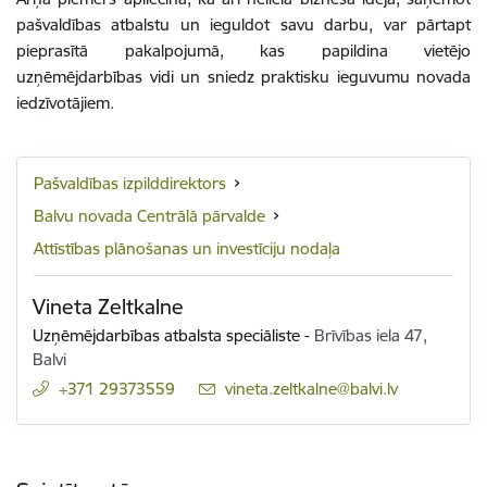
pašvaldības atbalstu un ieguldot savu darbu, var pārtapt
pieprasītā pakalpojumā, kas papildina vietējo
uzņēmējdarbības vidi un sniedz praktisku ieguvumu novada
iedzīvotājiem.
Pašvaldības izpilddirektors
Balvu novada Centrālā pārvalde
Attīstības plānošanas un investīciju nodaļa
Vineta Zeltkalne
Uzņēmējdarbības atbalsta speciāliste
-
Brīvības iela 47,
Balvi
+371 29373559
E-pasts:
vineta.zeltkalne@balvi.lv