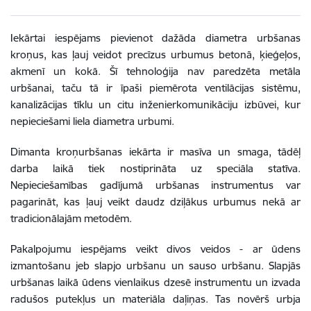
Iekārtai iespējams pievienot dažāda diametra urbšanas
kroņus, kas ļauj veidot precīzus urbumus betonā, ķieģeļos,
akmenī un kokā. Šī tehnoloģija nav paredzēta metāla
urbšanai, taču tā ir īpaši piemērota ventilācijas sistēmu,
kanalizācijas tīklu un citu inženierkomunikāciju izbūvei, kur
nepieciešami liela diametra urbumi.
Dimanta kroņurbšanas iekārta ir masīva un smaga, tādēļ
darba laikā tiek nostiprināta uz speciāla statīva.
Nepieciešamības gadījumā urbšanas instrumentus var
pagarināt, kas ļauj veikt daudz dziļākus urbumus nekā ar
tradicionālajām metodēm.
Pakalpojumu iespējams veikt divos veidos - ar ūdens
izmantošanu jeb slapjo urbšanu un sauso urbšanu. Slapjās
urbšanas laikā ūdens vienlaikus dzesē instrumentu un izvada
radušos putekļus un materiāla daļiņas. Tas novērš urbja