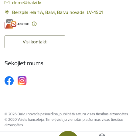
E-pasts:
dome@balvi.lv
Bērzpils iela 1A, Balvi, Balvu novads, LV-4501
Visi kontakti
Sekojiet mums
© 2026 Balvu novada pašvaldība, publicētā satura visas tiesības aizsargātas.
© 2020 Valsts kanceleja, Tīmekļvietņu vienotās platformas visas tiesības
aizsargātas.