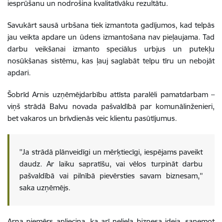
iesprūšanu un nodrošina kvalitatīvāku rezultātu.
Savukārt sausā urbšana tiek izmantota gadījumos, kad telpās
jau veikta apdare un ūdens izmantošana nav pieļaujama. Tad
darbu veikšanai izmanto speciālus urbjus un putekļu
nosūkšanas sistēmu, kas ļauj saglabāt telpu tīru un nebojāt
apdari.
Šobrīd Arnis uzņēmējdarbību attīsta paralēli pamatdarbam –
viņš strādā Balvu novada pašvaldībā par komunālinženieri,
bet vakaros un brīvdienās veic klientu pasūtījumus.
''Ja strādā plānveidīgi un mērķtiecīgi, iespējams paveikt
daudz. Ar laiku sapratīšu, vai vēlos turpināt darbu
pašvaldībā vai pilnībā pievērsties savam biznesam,''
saka uzņēmējs.
Arņa piemērs apliecina, ka arī neliela biznesa ideja, saņemot