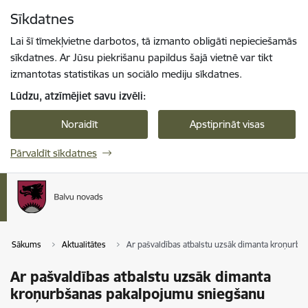
Pāriet uz lapas saturu
Sīkdatnes
Spied
lai meklētu
Enter
Lai šī tīmekļvietne darbotos, tā izmanto obligāti nepieciešamās
sīkdatnes. Ar Jūsu piekrišanu papildus šajā vietnē var tikt
izmantotas statistikas un sociālo mediju sīkdatnes.
Lūdzu, atzīmējiet savu izvēli:
Noraidīt
Apstiprināt visas
Pārvaldīt sīkdatnes
Sākums
Aktualitātes
Ar pašvaldības atbalstu uzsāk dimanta kroņurb
Ar pašvaldības atbalstu uzsāk dimanta
kroņurbšanas pakalpojumu sniegšanu