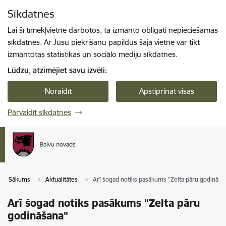
Pāriet uz lapas saturu
Sīkdatnes
Spied
lai meklētu
Enter
Lai šī tīmekļvietne darbotos, tā izmanto obligāti nepieciešamās
sīkdatnes. Ar Jūsu piekrišanu papildus šajā vietnē var tikt
izmantotas statistikas un sociālo mediju sīkdatnes.
Lūdzu, atzīmējiet savu izvēli:
Noraidīt
Apstiprināt visas
Pārvaldīt sīkdatnes
Sākums
Aktualitātes
Arī šogad notiks pasākums "Zelta pāru godināša
Arī šogad notiks pasākums "Zelta pāru
godināšana"