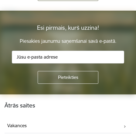
Esi pirmais, kurš uzzina!
Piesakies jaunumu saņemšanai savā e-pastā.
Kājene
Ātrās saites
Vakances