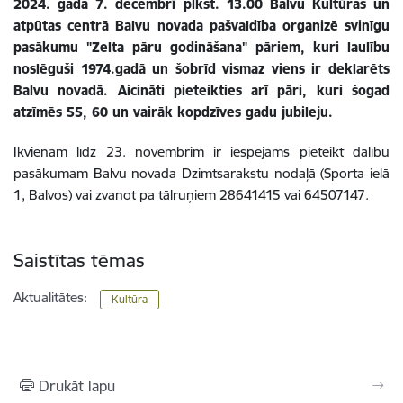
2024. gada 7. decembrī plkst. 13.00 Balvu Kultūras un
atpūtas centrā Balvu novada pašvaldība organizē svinīgu
pasākumu "Zelta pāru godināšana" pāriem, kuri laulību
noslēguši 1974.gadā un šobrīd vismaz viens ir deklarēts
Balvu novadā. Aicināti pieteikties arī pāri, kuri šogad
atzīmēs 55, 60 un vairāk kopdzīves gadu jubileju.
Ikvienam līdz 23. novembrim ir iespējams pieteikt dalību
pasākumam Balvu novada Dzimtsarakstu nodaļā (Sporta ielā
1, Balvos) vai zvanot pa tālruņiem 28641415 vai 64507147.
Saistītas tēmas
Aktualitātes:
Kultūra
Drukāt lapu