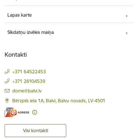
Lapas karte
Sīkdatņu izvēles maiņa
Kontakti
+371 64522453
+371 26104539
E-pasts:
dome@balvi.lv
Bērzpils iela 1A, Balvi, Balvu novads, LV-4501
Visi kontakti