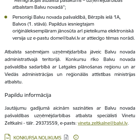
''Remigrācijas atbalsta pasākums – uzņēmējdarbības
atbalstam Balvu novadā'';
Personīgi Balvu novada pašvaldībā, Bērzpils ielā 1A,
Balvos (1. stāvā). Papildus iesniegtajam
oriģināleksemplāram jānosūta arī pieteikuma elektroniskā
versija uz e-pastu
dome@balvi.lv
ar attiecīgo tēmas norādi.
Atbalsta saņēmējam uzņēmējdarbība jāveic Balvu novada
administratīvajā teritorijā. Konkursu rīko Balvu novada
pašvaldība sadarbībā ar Latgales plānošanas reģionu un ar
Viedās administrācijas un reģionālās attīstības ministrijas
atbalstu.
Papildu informācija
Jautājumu gadījumā aicinām sazināties ar Balvu novada
pašvaldības uzņēmējdarbības atbalsta speciālisti Vinetu
Zeltkalni -
tālr. 29373559, e-pasts:
vineta.zeltkalne@balvi.lv
.
Lejupielādēt:
KONKURSA NOLIKUMS