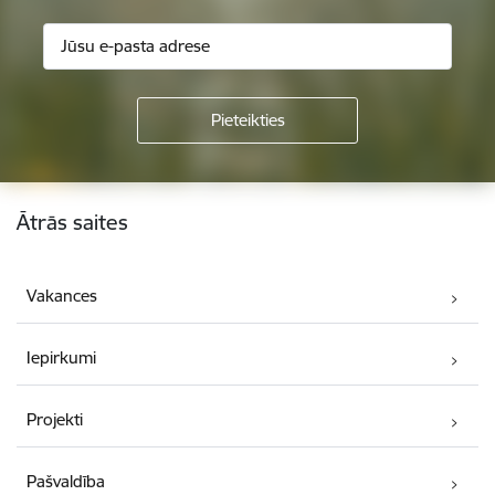
Kājene
Ātrās saites
Vakances
Iepirkumi
Projekti
Pašvaldība