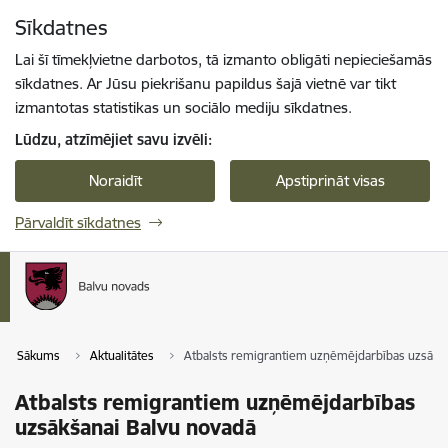
Pāriet uz lapas saturu
Sīkdatnes
Spied
lai meklētu
Enter
Lai šī tīmekļvietne darbotos, tā izmanto obligāti nepieciešamās
sīkdatnes. Ar Jūsu piekrišanu papildus šajā vietnē var tikt
izmantotas statistikas un sociālo mediju sīkdatnes.
Lūdzu, atzīmējiet savu izvēli:
Noraidīt
Apstiprināt visas
Pārvaldīt sīkdatnes
Sākums
Aktualitātes
Atbalsts remigrantiem uzņēmējdarbības uzsākš
Atbalsts remigrantiem uzņēmējdarbības
uzsākšanai Balvu novadā