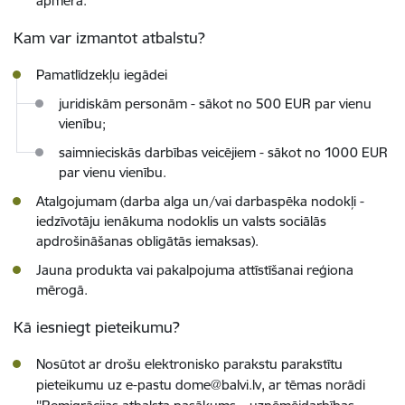
apmērā.
Kam var izmantot atbalstu?
Pamatlīdzekļu iegādei
juridiskām personām - sākot no 500 EUR par vienu
vienību;
saimnieciskās darbības veicējiem - sākot no 1000 EUR
par vienu vienību.
Atalgojumam (darba alga un/vai darbaspēka nodokļi -
iedzīvotāju ienākuma nodoklis un valsts sociālās
apdrošināšanas obligātās iemaksas).
Jauna produkta vai pakalpojuma attīstīšanai reģiona
mērogā.
Kā iesniegt pieteikumu?
Nosūtot ar drošu elektronisko parakstu parakstītu
pieteikumu uz e-pastu
dome@balvi.lv
, ar tēmas norādi