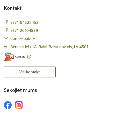
Kontakti
+371 64522453
+371 26104539
E-pasts:
dome@balvi.lv
Bērzpils iela 1A, Balvi, Balvu novads, LV-4501
Visi kontakti
Sekojiet mums