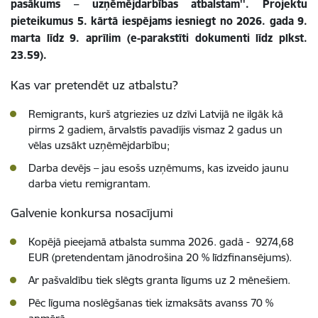
pasākums – uzņēmējdarbības atbalstam''. Projektu
pieteikumus 5. kārtā iespējams iesniegt no 2026. gada 9.
marta līdz 9. aprīlim (e-parakstīti dokumenti līdz plkst.
23.59).
Kas var pretendēt uz atbalstu?
Remigrants, kurš atgriezies uz dzīvi Latvijā ne ilgāk kā
pirms 2 gadiem, ārvalstīs pavadījis vismaz 2 gadus un
vēlas uzsākt uzņēmējdarbību;
Darba devējs – jau esošs uzņēmums, kas izveido jaunu
darba vietu remigrantam.
Galvenie konkursa nosacījumi
Kopējā pieejamā atbalsta summa 2026. gadā - 9274,68
EUR (pretendentam jānodrošina 20 % līdzfinansējums).
Ar pašvaldību tiek slēgts granta līgums uz 2 mēnešiem.
Pēc līguma noslēgšanas tiek izmaksāts avanss 70 %