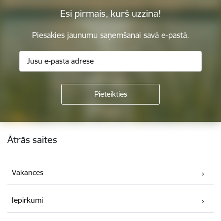
Esi pirmais, kurš uzzina!
Piesakies jaunumu saņemšanai savā e-pastā.
Kājene
Ātrās saites
Vakances
Iepirkumi