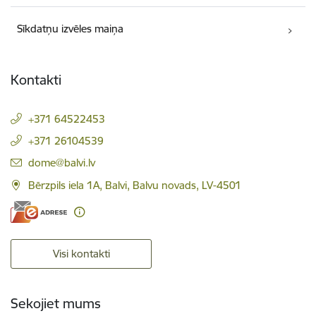
Sīkdatņu izvēles maiņa
Kontakti
+371 64522453
+371 26104539
E-pasts:
dome@balvi.lv
Bērzpils iela 1A, Balvi, Balvu novads, LV-4501
Visi kontakti
Sekojiet mums