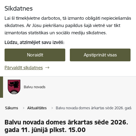
Pāriet uz lapas saturu
Sīkdatnes
Spied
lai meklētu
Enter
Lai šī tīmekļvietne darbotos, tā izmanto obligāti nepieciešamās
sīkdatnes. Ar Jūsu piekrišanu papildus šajā vietnē var tikt
izmantotas statistikas un sociālo mediju sīkdatnes.
Lūdzu, atzīmējiet savu izvēli:
Noraidīt
Apstiprināt visas
Pārvaldīt sīkdatnes
Sākums
Aktualitātes
Balvu novada domes ārkartas sēde 2026. gada 11.
Balvu novada domes ārkartas sēde 2026.
gada 11. jūnijā plkst. 15.00