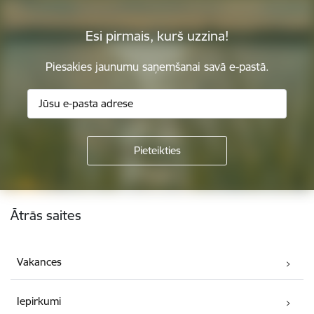
Esi pirmais, kurš uzzina!
Piesakies jaunumu saņemšanai savā e-pastā.
Kājene
Ātrās saites
Vakances
Iepirkumi