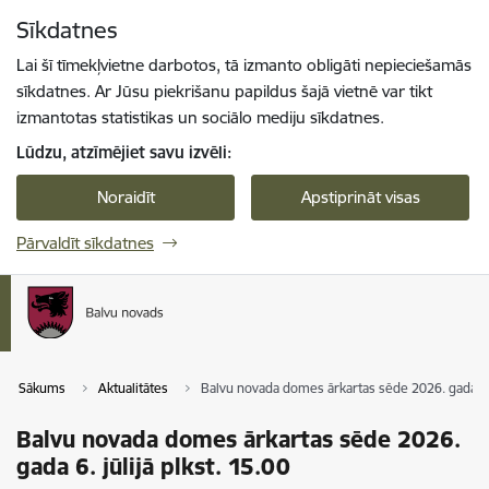
Pāriet uz lapas saturu
Sīkdatnes
Spied
lai meklētu
Enter
Lai šī tīmekļvietne darbotos, tā izmanto obligāti nepieciešamās
sīkdatnes. Ar Jūsu piekrišanu papildus šajā vietnē var tikt
izmantotas statistikas un sociālo mediju sīkdatnes.
Lūdzu, atzīmējiet savu izvēli:
Noraidīt
Apstiprināt visas
Pārvaldīt sīkdatnes
Sākums
Aktualitātes
Balvu novada domes ārkartas sēde 2026. gada 6. j
Balvu novada domes ārkartas sēde 2026.
gada 6. jūlijā plkst. 15.00