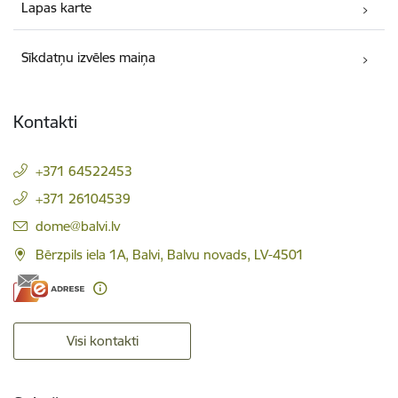
Lapas karte
Sīkdatņu izvēles maiņa
Kontakti
+371 64522453
+371 26104539
E-pasts:
dome@balvi.lv
Bērzpils iela 1A, Balvi, Balvu novads, LV-4501
Visi kontakti