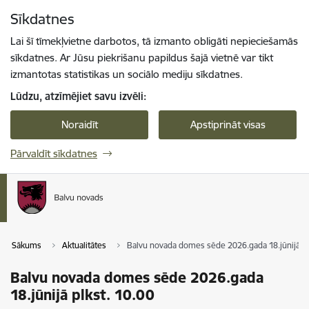
Pāriet uz lapas saturu
Sīkdatnes
Spied
lai meklētu
Enter
Lai šī tīmekļvietne darbotos, tā izmanto obligāti nepieciešamās
sīkdatnes. Ar Jūsu piekrišanu papildus šajā vietnē var tikt
izmantotas statistikas un sociālo mediju sīkdatnes.
Lūdzu, atzīmējiet savu izvēli:
Noraidīt
Apstiprināt visas
Pārvaldīt sīkdatnes
Sākums
Aktualitātes
Balvu novada domes sēde 2026.gada 18.jūnijā pl
Balvu novada domes sēde 2026.gada
18.jūnijā plkst. 10.00