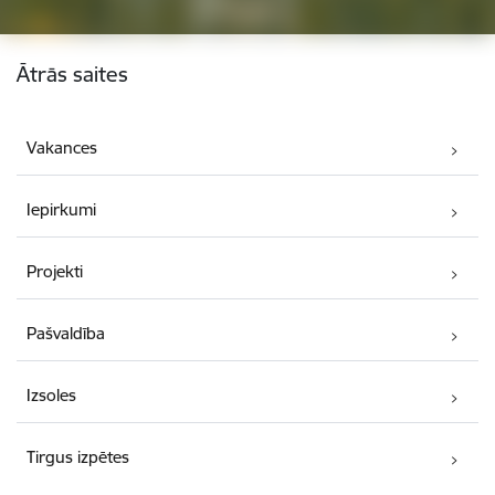
Kājene
Ātrās saites
Vakances
Iepirkumi
Projekti
Pašvaldība
Izsoles
Tirgus izpētes