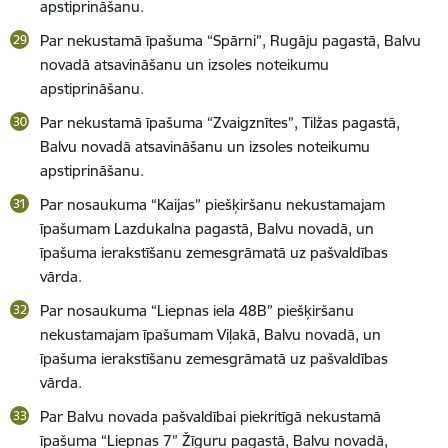
apstiprināšanu.
Par nekustamā īpašuma “Spārni”, Rugāju pagastā, Balvu
novadā atsavināšanu un izsoles noteikumu
apstiprināšanu.
Par nekustamā īpašuma “Zvaigznītes”, Tilžas pagastā,
Balvu novadā atsavināšanu un izsoles noteikumu
apstiprināšanu.
Par nosaukuma “Kaijas” piešķiršanu nekustamajam
īpašumam Lazdukalna pagastā, Balvu novadā, un
īpašuma ierakstīšanu zemesgrāmatā uz pašvaldības
vārda.
Par nosaukuma “Liepnas iela 48B” piešķiršanu
nekustamajam īpašumam Viļakā, Balvu novadā, un
īpašuma ierakstīšanu zemesgrāmatā uz pašvaldības
vārda.
Par Balvu novada pašvaldībai piekritīgā nekustamā
īpašuma “Liepnas 7” Žīguru pagastā, Balvu novadā,