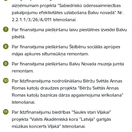
aizņēmumam projekta “Sabiedrisko ūdenssaimniecības
pakalpojumu efektivitātes uzlabošana Balvu novadā” Nr.
2.2.1.1/3/26/A/011 īstenošanai.
Par finansējuma piešķiršanu laivu piestātnes izveidei Balvu
pilsētā.
Par finansējuma piešķiršanu Šķilbēnu sociālās aprūpes
mājas apkures siltumsūkņa remontam.
Par finansējuma piešķiršanu Balvu Novada muzeja jumta
remontam.
Par līdzfinansējuma nodrošināšanu Bēržu Svētās Annas
Romas katoļu draudzes projekta "Bēržu Svētās Annas
Romas katoļu baznīcas dārza apgaismojuma ierīkošana"
īstenošanai.
Par līdzfinansējumu biedrības "Saules stari Viļakai"
projekta "Valsts Akadēmiskā kora "Latvija" garīgās
mūzikas koncerts Viļakā" īstenošanai.