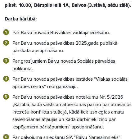
plkst. 10.00, Bērzpils ielā 1A, Balvos (3.stāvā, sēžu zālē).
Darba kārtībā:
Par Balvu novada Būvvaldes vadītāja iecelšanu.
Par Balvu novada pašvaldības 2025.gada publiskā
pārskata apstiprināšanu.
Par grozījumiem Balvu novada Sociālās pārvaldes
nolikumā.
Par Balvu novada pašvaldības iestādes “Viļakas sociālās
aprūpes centrs” reorganizāciju.
Par Balvu novada pašvaldības noteikumu Nr. 5/2026
„Kārtība, kādā valsts amatpersonas paziņo par atrašanos
interešu konflikta situācijā, kādā tiek izsniegtas amatu
savienošanas atļaujas un kādā darbinieki ziņo par
iespējamiem pārkāpumiem” apstiprināšanu.
Par galvojuma sniegšanu SIA "Balvu Namsaimnieks"