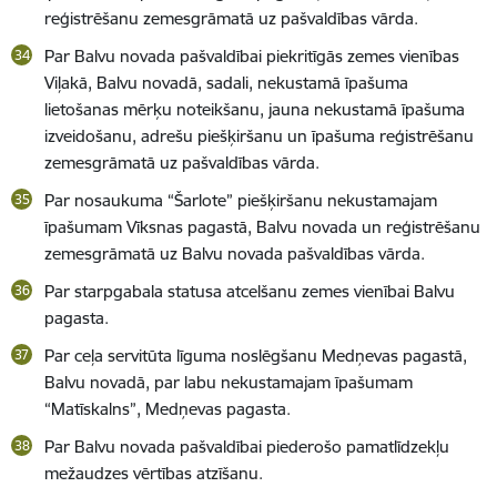
reģistrēšanu zemesgrāmatā uz pašvaldības vārda.
Par Balvu novada pašvaldībai piekritīgās zemes vienības
Viļakā, Balvu novadā, sadali, nekustamā īpašuma
lietošanas mērķu noteikšanu, jauna nekustamā īpašuma
izveidošanu, adrešu piešķiršanu un īpašuma reģistrēšanu
zemesgrāmatā uz pašvaldības vārda.
Par nosaukuma “Šarlote” piešķiršanu nekustamajam
īpašumam Vīksnas pagastā, Balvu novada un reģistrēšanu
zemesgrāmatā uz Balvu novada pašvaldības vārda.
Par starpgabala statusa atcelšanu zemes vienībai Balvu
pagasta.
Par ceļa servitūta līguma noslēgšanu Medņevas pagastā,
Balvu novadā, par labu nekustamajam īpašumam
“Matīskalns”, Medņevas pagasta.
Par Balvu novada pašvaldībai piederošo pamatlīdzekļu
mežaudzes vērtības atzīšanu.