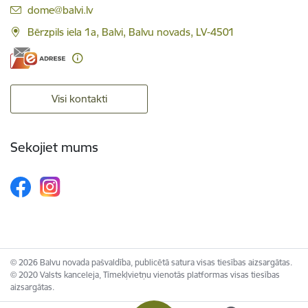
E-pasts:
dome@balvi.lv
Bērzpils iela 1a, Balvi, Balvu novads, LV-4501
Visi kontakti
Sekojiet mums
© 2026 Balvu novada pašvaldība, publicētā satura visas tiesības aizsargātas.
© 2020 Valsts kanceleja, Tīmekļvietņu vienotās platformas visas tiesības
aizsargātas.