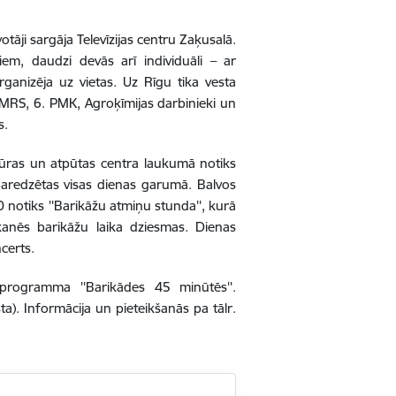
otāji sargāja Televīzijas centru Zaķusalā.
em, daudzi devās arī individuāli – ar
ganizēja uz vietas. Uz Rīgu tika vesta
 MRS, 6. PMK, Agroķīmijas darbinieki un
s.
ltūras un atpūtas centra laukumā notiks
 paredzētas visas dienas garumā.
Balvos
 notiks ''Barikāžu atmiņu stunda'', kurā
skanēs barikāžu laika dziesmas. Dienas
certs.
programma ''Barikādes 45 minūtēs''.
). Informācija un pieteikšanās pa tālr.