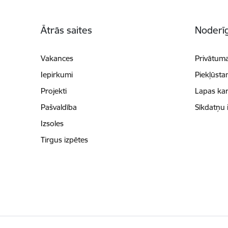
Kājene
Ātrās saites
Noderīg
Vakances
Privātuma
Iepirkumi
Piekļūsta
Projekti
Lapas kar
Pašvaldība
Sīkdatņu 
Izsoles
Tirgus izpētes