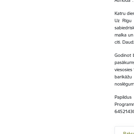
Atmoda''.
Katru die
Uz Rīgu 
sabiedris
malka un 
citi. Daud
Godinot b
pasākums 
viesosies
barikāžu 
noslēgumā
Papildus
Programma
6452143
Balv