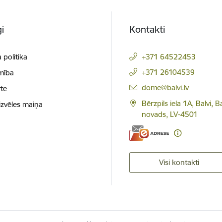
i
Kontakti
 politika
+371 64522453
+371 26104539
mība
E-pasts:
dome@balvi.lv
te
Bērzpils iela 1A, Balvi, B
izvēles maiņa
novads, LV-4501
Visi kontakti