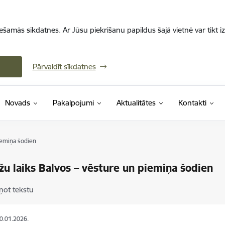
iešamās sīkdatnes. Ar Jūsu piekrišanu papildus šajā vietnē var tikt i
Pārvaldīt sīkdatnes
Novads
Pakalpojumi
Aktualitātes
Kontakti
iemiņa šodien
žu laiks Balvos – vēsture un piemiņa šodien
ņot tekstu
20.01.2026.