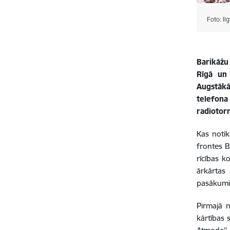
Foto: Il
Barikāžu
Rīgā un 
Augstākā
telefona
radiotorn
Kas notik
frontes B
rīcības k
ārkārtas 
pasākumie
Pirmajā n
kārtības 