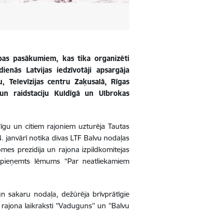
ības pasākumiem, kas tika organizēti
enās Latvijas iedzīvotāji apsargāja
Televīzijas centru Zaķusalā, Rīgas
un raidstaciju Kuldīgā un Ulbrokas
īgu un citiem rajoniem uzturēja Tautas
4. janvārī notika divas LTF Balvu nodaļas
mes prezidija un rajona izpildkomitejas
i un pieņemts lēmums “Par neatliekamiem
un sakaru nodaļa, dežūrēja brīvprātīgie
ajona laikraksti ''Vaduguns'' un ''Balvu