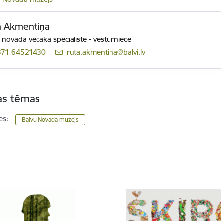
a Akmentiņa
 novada vecākā speciāliste - vēsturniece
371 64521430
E-pasts:
ruta.akmentina@balvi.lv
tas tēmas
es:
Balvu Novada muzejs