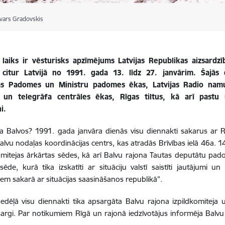
gvars Gradovskis
 laiks ir vēsturisks apzīmējums Latvijas Republikas aizsardz
citur Latvijā no 1991. gada 13. līdz 27. janvārim. Šajās di
s Padomes un Ministru padomes ēkas, Latvijas Radio namu, 
 un telegrāfa centrāles ēkas, Rīgas tiltus, kā arī pastu 
i.
a Balvos? 1991. gada janvāra dienās visu diennakti sakarus ar R
alvu nodaļas koordinācijas centrs, kas atradās Brīvības ielā 46a. 1
omitejas ārkārtas sēdes, kā arī Balvu rajona Tautas deputātu pado
sēde, kurā tika izskatīti ar situāciju valstī saistīti jautājum
m sakarā ar situācijas saasināšanos republikā”.
edēļā visu diennakti tika apsargāta Balvu rajona izpildkomiteja 
sargi. Par notikumiem Rīgā un rajonā iedzīvotājus informēja Balvu r