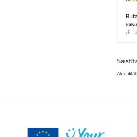
Rut
Balvu
+
Saistī
Aktualitāt