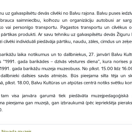
nu uz galvaspilsētu devās cilvēki no Balvu rajona. Balvu puses iedzīv
brauca saimniecību, kolhozu un organizāciju autobusi ar sargi
ko vai personīgo transportu. Pagastos transportu un cilvēkus or
pārtikas produkti. Ar savu tehniku uz galvaspilsētu devās Žīguru
zi cilvēki individuāli piedāvāja pārtiku, naudu, zāles, cimdus un zeķe
arikāžu laika notikumus un to dalībniekus, 27. janvārī Balvu Ku
''1991. gada barikādes – dzīvās vēstures diena'', kura norises
 1991. gada barikāžu muzeja muzeobuss. No plkst. 15.00 līdz 16.00
dalībnieki dalīsies savās atmiņās. Būs pieejama silta tēja un 
, plkst. 18.00, Balvu Kultūras un atpūtas centrā notiks svētku kon
 tam visa janvāra garumā tiek piedāvāta muzejpedagoģiskā 
 pieejama gan muzejā, gan izbraukumā (pēc iepriekšēja pieraksta
0.
u Novada muzejs