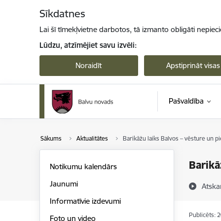
Pāriet uz lapas saturu
Sīkdatnes
Lai šī tīmekļvietne darbotos, tā izmanto obligāti nepiec
Lūdzu, atzīmējiet savu izvēli:
Noraidīt
Apstiprināt visas
Pašvaldība
Sākums
Aktualitātes
Barikāžu laiks Balvos – vēsture un p
Barikā
Notikumu kalendārs
Jaunumi
Atska
Informatīvie izdevumi
Publicēts: 
Foto un video