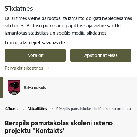
Pāriet uz lapas saturu
Sīkdatnes
Spied
lai meklētu
Enter
Lai šī tīmekļvietne darbotos, tā izmanto obligāti nepieciešamās
sīkdatnes. Ar Jūsu piekrišanu papildus šajā vietnē var tikt
izmantotas statistikas un sociālo mediju sīkdatnes.
Lūdzu, atzīmējiet savu izvēli:
Noraidīt
Apstiprināt visas
Pārvaldīt sīkdatnes
Sākums
Aktualitātes
Bērzpils pamatskolas skolēni īsteno projektu ''Ko
Bērzpils pamatskolas skolēni īsteno
projektu ''Kontakts''