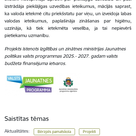
izstrādāja pieklājīgas uzvedības ieteikumus, mācījās saprast,
ka valoda ietekmē citu priekšstatu par viņu, un izveidoja labas
valodas ieteikumus, paplašināja zināšanas par higiēnu,
uzzināja, kā tiek ietekmēta veselība, ja tai nepievērš
pietiekamu uzmanību.
Projekts īstenots Izglītības un zinātnes ministrijas Jaunatnes
politikas valsts programmas 2025.- 2027. gadam valsts
budžeta finansējuma ietvaros.
Saistītas tēmas
Aktualitātes:
Bērzpils pamatskola
Projekti