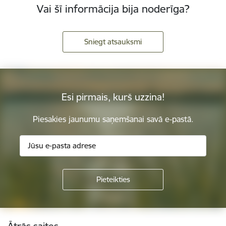
Vai šī informācija bija noderīga?
Sniegt atsauksmi
Esi pirmais, kurš uzzina!
Piesakies jaunumu saņemšanai savā e-pastā.
Kājene
Ātrās saites