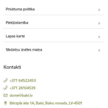
Privātuma politika
Piekļūstamība
Lapas karte
Sīkdatņu izvēles maiņa
Kontakti
+371 64522453
+371 26104539
E-pasts:
dome@balvi.lv
Bērzpils iela 1A, Balvi, Balvu novads, LV-4501