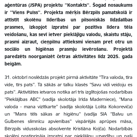
aģentūras (JSPA) projektu ''Kontakts''. Šogad nosaukums
ir ''Viens Pulss''. Projekta mērķis Bērzpils pamatskolā ir
attīstīt skolēnu līderības un pilsoniskās līdzdalības
prasmes, izkopjot izpratni par pozitīva līdera tēla
veidošanu, kas sevī ietver pieklājīgu valodu, skaistu stāju,
prasmi aizraut, cieņpilnu attieksmi vienam pret otru un
sociālo un higiēnas prasmju ievērošanu. Projektā
paredzēts noorganizēt četras aktivitātes līdz 2025. gada
beigām.
31. oktobrī noslēdzās projekt pirmā aktivitāte ''Tīra valoda, tīra
vide, tīrs pats''. Tā sākās ar talku klasēs ''Savu vidi veidoju es
pats''. Aktivitātes ietvaros notika arī trīs izglītojošas nodarbības
''Pieklājības ABC'' (vadīja skolotāja Irīda Maderniece), ''Mana
valoda - mana vizītkarte'' (vadīja skolotāja Lolita Kokoreviča)
un ''Mans tēls sākas ar higiēnu'' (vadīja SIA ''Balvu un
Gulbenes slimnīcu apvienības'' vispārējās aprūpes māsa,
Bērzpils vidusskolas absolvente Kristiāna Koļča). Nodarbībās
skolēni nostiprināja izpratni par pieklājīgu uzvedību un paši