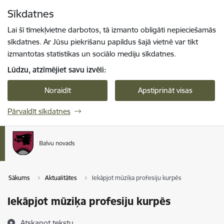
Pāriet uz lapas saturu
Sīkdatnes
Spied
lai meklētu
Enter
Lai šī tīmekļvietne darbotos, tā izmanto obligāti nepieciešamās
sīkdatnes. Ar Jūsu piekrišanu papildus šajā vietnē var tikt
izmantotas statistikas un sociālo mediju sīkdatnes.
Lūdzu, atzīmējiet savu izvēli:
Noraidīt
Apstiprināt visas
Pārvaldīt sīkdatnes
Sākums
Aktualitātes
Iekāpjot mūziķa profesiju kurpēs
Iekāpjot mūziķa profesiju kurpēs
Atskaņot tekstu