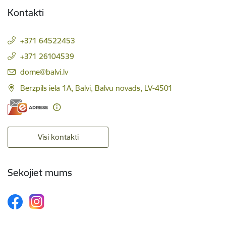
Kontakti
+371 64522453
+371 26104539
E-pasts:
dome@balvi.lv
Bērzpils iela 1A, Balvi, Balvu novads, LV-4501
Visi kontakti
Sekojiet mums