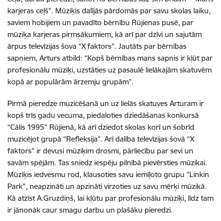
karjeras ceļš”. Mūziķis dalījās pārdomās par savu skolas laiku,
saviem hobijiem un pavadīto bērnību Rūjienas pusē, par
mūziķa karjeras pirmsākumiem, kā arī par dzīvi un sajutām
ārpus televīzijas šova “X faktors”. Jautāts par bērnības
sapņiem, Arturs atbild: “Kopš bērnības mans sapnis ir kļūt par
profesionālu mūziķi, uzstāties uz pasaulē lielākajām skatuvēm
kopā ar populārām ārzemju grupām”.
Pirmā pieredze muzicēšanā un uz lielās skatuves Arturam ir
kopš trīs gadu vecuma, piedaloties dziedāšanas konkursā
“Cālis 1995” Rūjienā, kā arī dziedot skolas korī un šobrīd
muzicējot grupā “Refleksija”. Arī dalība televīzijas šovā “X
faktors” ir devusi mūziķim drosmi, pārliecību par sevi un
savām spējām. Tas sniedz iespēju pilnībā pievērsties mūzikai.
Mūziķis iedvesmu rod, klausoties savu iemīļoto grupu “Linkin
Park”, neapzināti un apzināti virzoties uz savu mērķi mūzikā.
Kā atzīst A.Gruzdiņš, lai kļūtu par profesionālu mūziķi, līdz tam
ir jānonāk caur smagu darbu un plašāku pieredzi.