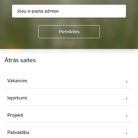
Kājene
Ātrās saites
Vakances
Iepirkumi
Projekti
Pašvaldība