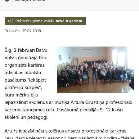
Publicēts
pirms vairāk nekā 8 gadiem
Publicēts: 15.02.2018.
Š.g. 2.februārī Balvu
Valsts ģimnāzijā tika
organizēts karjeras
attīstības atbalsta
pasākums “Iekāpjot
profesiju kurpēs”,
kura mērķis bija
iepazīstināt skolēnus ar mūziķa Artura Gruzdiņa profesionālo
karjeras izaugsmes ceļu. Pasākumā piedalījās 9.-12.klašu
skolēni un pedagogi.
Arturs iepazīstināja skolēnus ar savu profesionālo karjeras
ceļu, darba pieredzi, sākot no bērnības līdz šim brīdim - “Mans