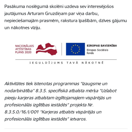
Pasākuma noslēgumā skolēni uzdeva sev interesējošos
jautājumus Arturam Gruzdiņam par viņa darbu,
nepieciešamajām prasmēm, rakstura īpašībām, dzīves gājumu
un nākotnes vīziju.
Aktivitātes tiek īstenotas programmas “Izaugsme un
nodarbinātība” 8.3.5. specifiskā atbalsta mērķa "Uzlabot
pieeju karjeras atbalstam izglītojamajiem vispārējās un
profesionālās izglītības iestādēs" projekta Nr.
8.3.5.0/16/I/001 “Karjeras atbalsts vispārējās un
profesionālās izglītības iestādēs” ietvaros.