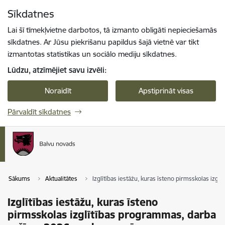
Pāriet uz lapas saturu
Sīkdatnes
Spied
lai meklētu
Enter
Lai šī tīmekļvietne darbotos, tā izmanto obligāti nepieciešamās
sīkdatnes. Ar Jūsu piekrišanu papildus šajā vietnē var tikt
izmantotas statistikas un sociālo mediju sīkdatnes.
Lūdzu, atzīmējiet savu izvēli:
Noraidīt
Apstiprināt visas
Pārvaldīt sīkdatnes
Sākums
Aktualitātes
Izglītības iestāžu, kuras īsteno pirmsskolas izg
Izglītības iestāžu, kuras īsteno
pirmsskolas izglītības programmas, darba