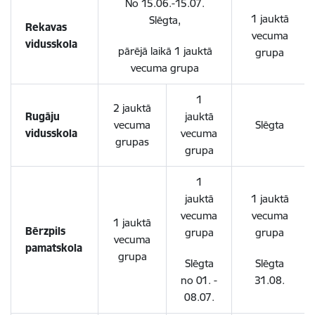
No 15.06.-15.07.
1 jauktā
Slēgta,
Rekavas
vecuma
vidusskola
pārējā laikā 1 jauktā
grupa
vecuma grupa
1
2 jauktā
Rugāju
jauktā
vecuma
Slēgta
vidusskola
vecuma
grupas
grupa
1
jauktā
1 jauktā
vecuma
vecuma
1 jauktā
Bērzpils
grupa
grupa
vecuma
pamatskola
grupa
Slēgta
Slēgta
no 01. -
31.08.
08.07.