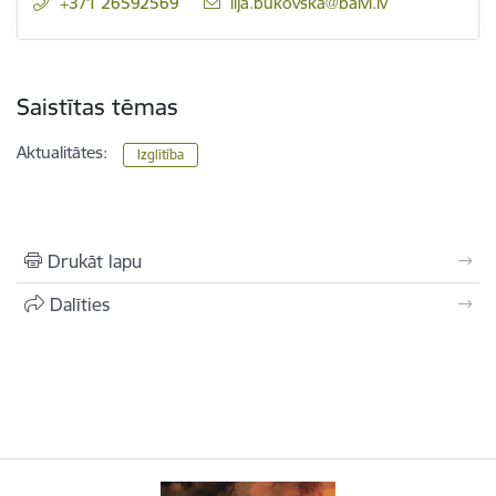
+371 26592569
E-pasts:
lija.bukovska@balvi.lv
Saistītas tēmas
Aktualitātes:
Izglītība
Drukāt lapu
Dalīties