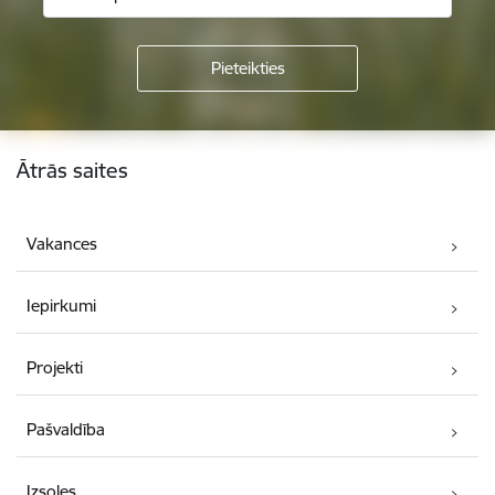
Kājene
Ātrās saites
Vakances
Iepirkumi
Projekti
Pašvaldība
Izsoles