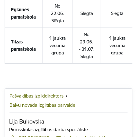
No
Eglaines
22.06.
Slēgta
Slēgta
pamatskola
Slēgta
No
1 jauktā
1 jauktā
Tilžas
29.06.
vecuma
vecuma
pamatskola
- 31.07.
grupa
grupa
Slēgta
Pašvaldības izpilddirektors
Balvu novada Izglītības pārvalde
Lija Bukovska
Pirmsskolas izglītības darba speciāliste