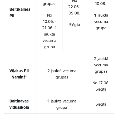
No
grupas
10.08.
22.06.-
Bērzkalnes
09.08.
No
1 jauktā
PII
10.06. -
vecuma
Slēgta
21.06. 1
grupa
jauktā
vecuma
grupa
2 jauktā
vecuma
Viļakas PII
2 jauktā vecuma
grupas
''Namiņš''
grupas
No 17.08.
Slēgta
Baltinavas
1 jauktā vecuma
Slēgta
vidusskola
grupa