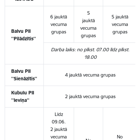
5
6 jauktā
5 jauktā
jauktā
vecuma
vecuma
vecuma
Balvu PII
grupas
grupas
grupas
''Pīlādzītis''
Darba laiks: no plkst. 07.00 līdz plkst.
18.00
Balvu PII
4 jauktā vecuma grupas
''Sienāzītis''
Kubulu PII
2 jauktā vecuma grupas
''Ieviņa''
Līdz
09.06.
2 jauktā
vecuma
No