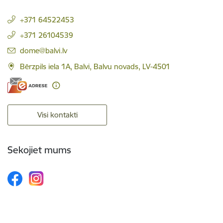
+371 64522453
+371 26104539
E-pasts:
dome@balvi.lv
Bērzpils iela 1A, Balvi, Balvu novads, LV-4501
Visi kontakti
Sekojiet mums