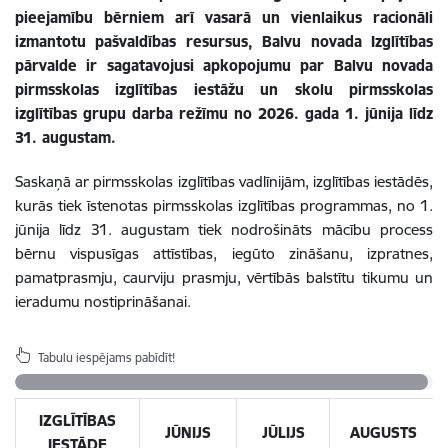
pieejamību bērniem arī vasarā un vienlaikus racionāli
izmantotu pašvaldības resursus, Balvu novada Izglītības
pārvalde ir sagatavojusi apkopojumu par Balvu novada
pirmsskolas izglītības iestāžu un skolu pirmsskolas
izglītības grupu darba režīmu no 2026. gada 1. jūnija līdz
31. augustam.
Saskaņā ar pirmsskolas izglītības vadlīnijām, izglītības iestādēs,
kurās tiek īstenotas pirmsskolas izglītības programmas, no 1.
jūnija līdz 31. augustam tiek nodrošināts mācību process
bērnu vispusīgas attīstības, iegūto zināšanu, izpratnes,
pamatprasmju, caurviju prasmju, vērtībās balstītu tikumu un
ieradumu nostiprināšanai.
Tabulu iespējams pabīdīt!
IZGLĪTĪBAS
JŪNIJS
JŪLIJS
AUGUSTS
IESTĀDE