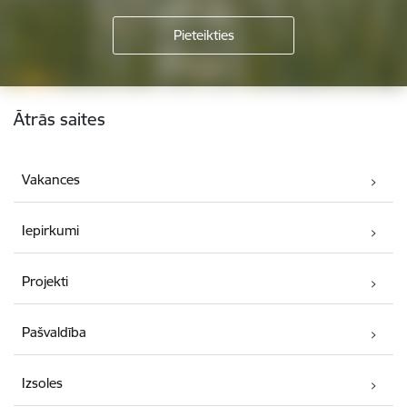
Kājene
Ātrās saites
Vakances
Iepirkumi
Projekti
Pašvaldība
Izsoles