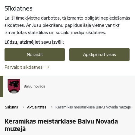
Pāriet uz lapas saturu
Sīkdatnes
Spied
lai meklētu
Enter
Lai šī tīmekļvietne darbotos, tā izmanto obligāti nepieciešamās
sīkdatnes. Ar Jūsu piekrišanu papildus šajā vietnē var tikt
izmantotas statistikas un sociālo mediju sīkdatnes.
Lūdzu, atzīmējiet savu izvēli:
Noraidīt
Apstiprināt visas
Pārvaldīt sīkdatnes
Sākums
Aktualitātes
Keramikas meistarklase Balvu Novada muzejā
Keramikas meistarklase Balvu Novada
muzejā