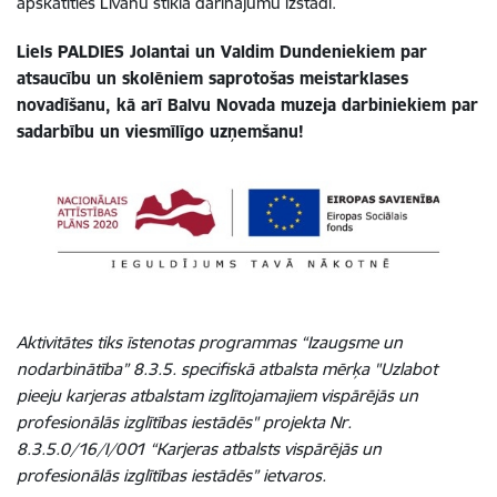
apskatīties Līvānu stikla darinājumu izstādi.
Liels PALDIES Jolantai un Valdim Dundeniekiem par
atsaucību un skolēniem saprotošas meistarklases
novadīšanu, kā arī Balvu Novada muzeja darbiniekiem par
sadarbību un viesmīlīgo uzņemšanu!
Aktivitātes tiks īstenotas programmas “Izaugsme un
nodarbinātība” 8.3.5. specifiskā atbalsta mērķa "Uzlabot
pieeju karjeras atbalstam izglītojamajiem vispārējās un
profesionālās izglītības iestādēs" projekta Nr.
8.3.5.0/16/I/001 “Karjeras atbalsts vispārējās un
profesionālās izglītības iestādēs” ietvaros.