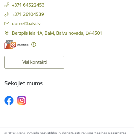
+371 64522453
+371 26104539
E-pasts:
dome@balvi.lv
Bērzpils iela 1A, Balvi, Balvu novads, LV-4501
Visi kontakti
Sekojiet mums
© 2026 Balvu novada pašvaldība, publicētā satura visas tiesības aizsargātas.