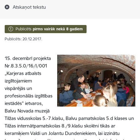
Atskaņot tekstu
Publicēts
pirms vairāk nekā 8 gadiem
Publicēts: 20.12.2017.
15. decembrī projekta
Nr.8.3.5.0/16/I/001
„Karjeras atbalsts
izglītojamiem
vispārējās un
profesionālās izglītības
iestādēs” ietvaros,
Balvu Novada muzejā
Tilžas vidusskolas 5.-7.klašu, Balvu pamatskolas 5.d klases un
Tilžas internātpamatskolas 8./9.klašu skolēni tikās ar
keramiķiem Valdi un Jolantu Dundeniekiem, lai izzinātu