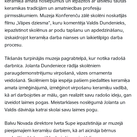
keramiķa amata noslēpumus un iepazītos ar latviešu tautas
keramikas tradīcijām un amatniecības profesiju
pirmssākumiem. Muzeja Konferenču zālē skolēni noskatījās
filmu „Vāpes dziesma”, kuru komentēja Valdis Dundenieks,
iepazīstinot skolēnus ar podu tapšanu un apdedzināšanu,
izskaidrojot keramiķa darba nianses un laikietilpīgo darba
procesu.
Tikšanās turpinājās muzeja pagrabtelpā, kur notika radošā
darbnīca. Jolanta Dundeniece rādīja skolēniem
paraugdemonstrējumu virpošanā, vāzes ornamenta
veidošanā. Skolēniem bija iespēja pašiem piedalīties keramiķa
amata izmēģinājumā, izmēģinot virpošanu keramiķu vadībā,
kā arī darbojoties ar mālu, gan realizēt savu radošo ideju, gan
izveidot laimes pogas. Meistarklases noslēgumā Jolanta un
Valdis dāvināja katrai skolai savu laimes pogu.
Balvu Novada direktore Iveta Supe iepazīstināja ar muzejā
pieejamajiem keramiķu darbiem, kā arī aicināja bērnus