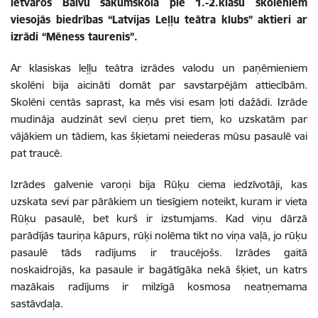
ietvaros Balvu sākumskolā pie 1.-2.klašu skolēniem
viesojās biedrības “Latvijas Leļļu teātra klubs” aktieri ar
izrādi “Mēness taurenis”.
Ar klasiskas leļļu teātra izrādes valodu un paņēmieniem
skolēni bija aicināti domāt par savstarpējām attiecībām.
Skolēni centās saprast, ka mēs visi esam ļoti dažādi. Izrāde
mudināja audzināt sevī cieņu pret tiem, ko uzskatām par
vājākiem un tādiem, kas šķietami neiederas mūsu pasaulē vai
pat traucē.
Izrādes galvenie varoņi bija Rūķu ciema iedzīvotāji, kas
uzskata sevi par pārākiem un tiesīgiem noteikt, kuram ir vieta
Rūķu pasaulē, bet kurš ir izstumjams. Kad viņu dārzā
parādījās tauriņa kāpurs, rūķi nolēma tikt no viņa vaļā, jo rūķu
pasaulē tāds radījums ir traucējošs. Izrādes gaitā
noskaidrojās, ka pasaule ir bagātīgāka nekā šķiet, un katrs
mazākais radījums ir milzīgā kosmosa neatņemama
sastāvdaļa.