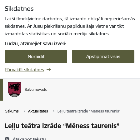
Pāriet uz lapas saturu
Sīkdatnes
Spied
lai meklētu
Enter
Lai šī tīmekļvietne darbotos, tā izmanto obligāti nepieciešamās
sīkdatnes. Ar Jūsu piekrišanu papildus šajā vietnē var tikt
izmantotas statistikas un sociālo mediju sīkdatnes.
Lūdzu, atzīmējiet savu izvēli:
Noraidīt
Apstiprināt visas
Pārvaldīt sīkdatnes
Sākums
Aktualitātes
Leļļu teātra izrāde “Mēness taurenis”
Leļļu teātra izrāde “Mēness taurenis”
Atskaņot tekstu