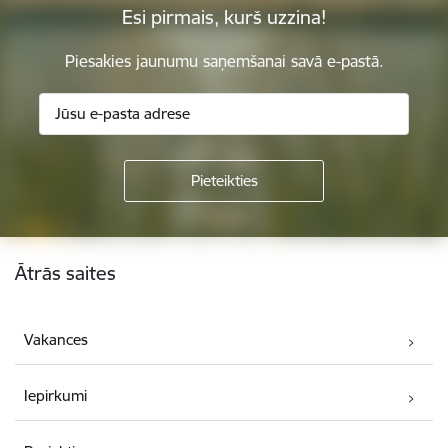
Esi pirmais, kurš uzzina!
Piesakies jaunumu saņemšanai savā e-pastā.
Kājene
Ātrās saites
Vakances
Iepirkumi