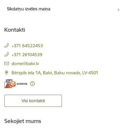
Sīkdatņu izvēles maiņa
Kontakti
+371 64522453
+371 26104539
E-pasts:
dome@balvi.lv
Bērzpils iela 1A, Balvi, Balvu novads, LV-4501
Visi kontakti
Sekojiet mums