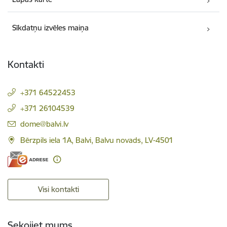
Sīkdatņu izvēles maiņa
Kontakti
+371 64522453
+371 26104539
E-pasts:
dome@balvi.lv
Bērzpils iela 1A, Balvi, Balvu novads, LV-4501
Visi kontakti
Sekojiet mums