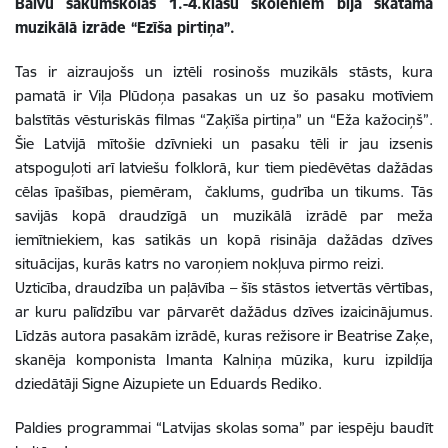
Balvu sākumskolas 1.-4.klašu skolēniem bija skatāma
muzikālā izrāde “Ezīša pirtiņa”.
Tas ir aizraujošs un iztēli rosinošs muzikāls stāsts, kura
pamatā ir Viļa Plūdoņa pasakas un uz šo pasaku motīviem
balstītās vēsturiskās filmas “Zaķīša pirtiņa” un “Eža kažociņš”.
Šie Latvijā mītošie dzīvnieki un pasaku tēli ir jau izsenis
atspoguļoti arī latviešu folklorā, kur tiem piedēvētas dažādas
cēlas īpašības, piemēram, čaklums, gudrība un tikums. Tās
savijās kopā draudzīgā un muzikālā izrādē par meža
iemītniekiem, kas satikās un kopā risināja dažādas dzīves
situācijas, kurās katrs no varoņiem nokļuva pirmo reizi.
Uzticība, draudzība un paļāvība – šīs stāstos ietvertās vērtības,
ar kuru palīdzību var pārvarēt dažādus dzīves izaicinājumus.
Līdzās autora pasakām izrādē, kuras režisore ir
Beatrise Zaķe
,
skanēja komponista Imanta Kalniņa mūzika, kuru izpildīja
dziedātāji
Signe Aizupiete
un
Eduards Rediko
.
Paldies programmai “Latvijas skolas soma” par iespēju baudīt