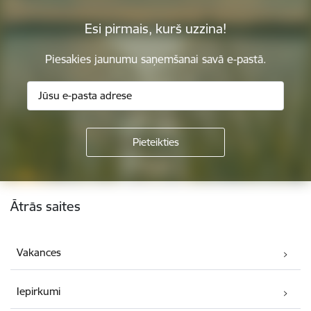
Esi pirmais, kurš uzzina!
Piesakies jaunumu saņemšanai savā e-pastā.
Kājene
Ātrās saites
Vakances
Iepirkumi