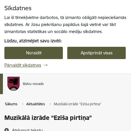
Pāriet uz lapas saturu
Sīkdatnes
Spied
lai meklētu
Enter
Lai šī tīmekļvietne darbotos, tā izmanto obligāti nepieciešamās
sīkdatnes. Ar Jūsu piekrišanu papildus šajā vietnē var tikt
izmantotas statistikas un sociālo mediju sīkdatnes.
Lūdzu, atzīmējiet savu izvēli:
Noraidīt
Apstiprināt visas
Pārvaldīt sīkdatnes
Sākums
Aktualitātes
Muzikālā izrāde “Ezīša pirtiņa”
Muzikālā izrāde “Ezīša pirtiņa”
Atskaņot tekstu