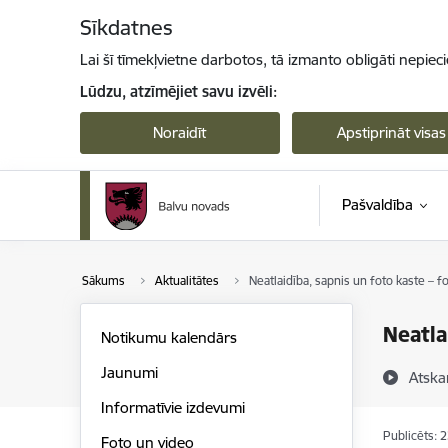
Pāriet uz lapas saturu
Sīkdatnes
Lai šī tīmekļvietne darbotos, tā izmanto obligāti nepiec
Lūdzu, atzīmējiet savu izvēli:
Noraidīt
Apstiprināt visas
Pašvaldība
Sākums
Aktualitātes
Neatlaidība, sapnis un foto kaste – 
Neatla
Notikumu kalendārs
Jaunumi
Atska
Informatīvie izdevumi
Publicēts: 
Foto un video