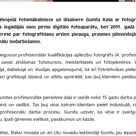
zīvojošā fotomāksliniece un dizainere Gunita Kaša ar fotogr
a iegādājās savu pirmo digitālo fotoaparātu, bet 2011. gad
terese par fotografēšanu arvien pieauga, prasmes pilnveidojā
nālu nodarbošanos.
ieguvusi profesionālās kvalifikācijas apliecību fotogrāfs (4. profesi
a savas zināšanas fotokursos, meistarklasēs un fotoplenēros. V
jā, dabiskajā un studijas apgaismojumā, kā arī fototehnikas pieli
arī grafiskajā dizainā un attēlu apstrādē, kas ļauj klientiem pied
unitas profesionālās pieredzes daļa ir vairāk nekā 15 gadu darba p
nā un vadībā. Tas ļauj viņai katram klientam pieiet individuāli, 
profesionālu darba procesu. Gunita uzsver, ka viņai ir svarīgi
, īpaši ģimenes svētkos, pasākumos un kāzās.
sētas, Balvu novada un arī citu novadu iedzīvotāji Gunitu jau iepaz