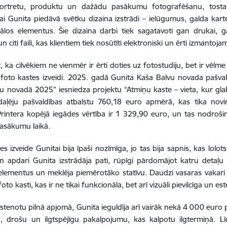
ortretu, produktu un dažādu pasākumu fotografēšanu, tostar
jai Gunita piedāvā svētku dizaina izstrādi – ielūgumus, galda kar
uālos elementus. Šie dizaina darbi tiek sagatavoti gan drukai, g
n citi faili, kas klientiem tiek nosūtīti elektroniski un ērti izmantojami
, ka cilvēkiem ne vienmēr ir ērti doties uz fotostudiju, bet ir vēlme
 foto kastes izveidi. 2025. gadā Gunita Kaša Balvu novada pašva
vu novadā 2025” iesniedza projektu “Atmiņu kaste – vieta, kur gla
aļēju pašvaldības atbalstu 760,18 euro apmērā, kas tika novirz
Printera kopējā iegādes vērtība ir 1 329,90 euro, un tas nodrošina
asākumu laikā.
es izveide Gunitai bija īpaši nozīmīga, jo tas bija sapnis, kas lol
n apdari Gunita izstrādāja pati, rūpīgi pārdomājot katru detaļu – k
lementus un meklēja piemērotāko statīvu. Daudzi vasaras vakari ti
 foto kasti, kas ir ne tikai funkcionāla, bet arī vizuāli pievilcīga un es
 īstenotu pilnā apjomā, Gunita ieguldīja arī vairāk nekā 4 000 euro pe
vu, drošu un ilgtspējīgu pakalpojumu, kas kalpotu ilgtermiņā. L