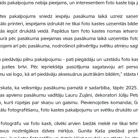
ds pakalpojums nebija pieejams, un interesentiem foto kaste bija 
tes pakalpojums sniedz iespēju pasākuma laikā uzreiz saņemt
lo printeri, iespējams izdrukāt ne tikai foto kastes uzņemtās bildes, 
tās iegūt drukātā veidā. Papildus tam foto kastes nomas ietvaros 
 kurā pēc pasākuma pieejamas visas pasākuma laikā uzņemtās fotogrāf
ojami arī pēc pasākuma, nodrošinot pilnvērtīgu svētku atmiņu sa
m piedāvāju pilnu pakalpojumu - pati piegādāju un uzstādu foto ka
m justies brīvi. Pēc iepriekšēja pasūtījuma sagatavoju arī pe
 vai logo, kā arī piedāvāju aksesuārus jautrākām bildēm,” stāsta 
skata, ka veiksmīgu pasākumu pamatā ir sadarbība, tāpēc 2025. 
 kas apvieno pasākumu vadītāju Lauru Zujāni, dekoratori Jūliju Pe
, kurš rūpējas par skaņu un gaismu. Pievienojoties komandai, Gu
ālu fotografēšanu, foto kastes pakalpojumu un svētku drukāto un di
s fotogrāfu vai foto kasti, cilvēki arvien biežāk meklē ne tikai te
savus nozīmīgākos dzīves mirkļus. Gunita Kaša piedāvā profe