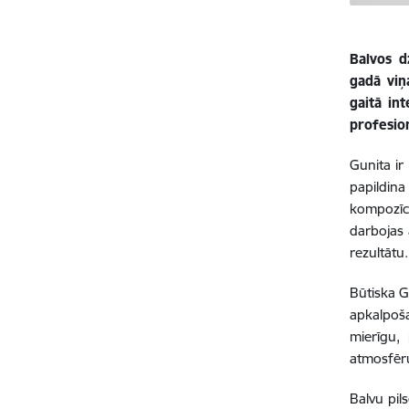
Balvos d
gadā viņ
gaitā in
profesio
Gunita ir 
papildin
kompozīci
darbojas 
rezultātu.
Būtiska G
apkalpoša
mierīgu, 
atmosfēru
Balvu pil