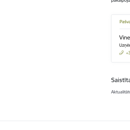
pakalpoju
Pašva
Vine
Uzņēm
+
Saistī
Aktualitāt