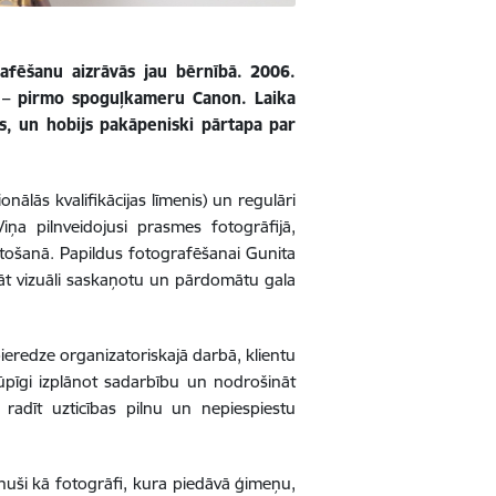
afēšanu aizrāvās jau bērnībā. 2006.
ā – pirmo spoguļkameru Canon. Laika
s, un hobijs pakāpeniski pārtapa par
onālās kvalifikācijas līmenis) un regulāri
iņa pilnveidojusi prasmes fotogrāfijā,
etošanā. Papildus fotografēšanai Gunita
āvāt vizuāli saskaņotu un pārdomātu gala
ieredze organizatoriskajā darbā, klientu
rūpīgi izplānot sadarbību un nodrošināt
 radīt uzticības pilnu un nepiespiestu
inuši kā fotogrāfi, kura piedāvā ģimeņu,