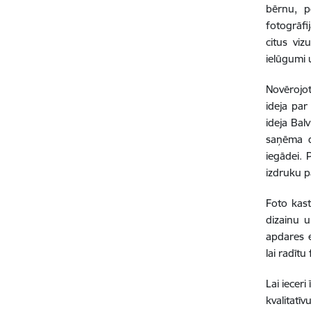
bērnu, p
fotogrāfi
citus viz
ielūgumi u
Novērojot
ideja par
ideja Bal
saņēma d
iegādei. 
izdruku p
Foto kast
dizainu u
apdares e
lai radītu
Lai ieceri
kvalitatī