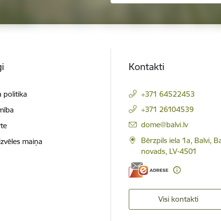
i
Kontakti
 politika
+371 64522453
+371 26104539
mība
E-pasts:
dome@balvi.lv
te
Bērzpils iela 1a, Balvi, B
izvēles maiņa
novads, LV-4501
Visi kontakti