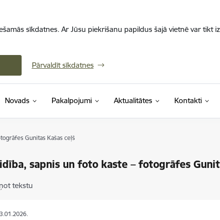
iešamās sīkdatnes. Ar Jūsu piekrišanu papildus šajā vietnē var tikt i
Pārvaldīt sīkdatnes
Novads
Pakalpojumi
Aktualitātes
Kontakti
fotogrāfes Gunitas Kašas ceļš
idība, sapnis un foto kaste – fotogrāfes Gunit
ņot tekstu
23.01.2026.