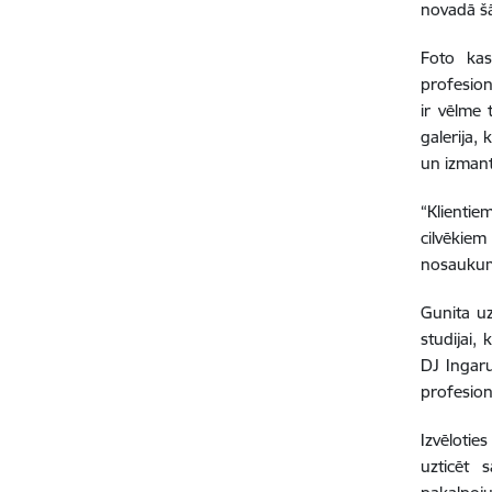
novadā šā
Foto kas
profesionā
ir vēlme 
galerija,
un izmant
“Klientie
cilvēkie
nosaukumu
Gunita uz
studijai,
DJ Ingaru
profesion
Izvēlotie
uzticēt 