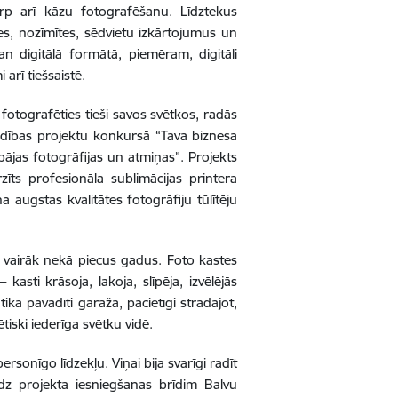
p arī kāzu fotografēšanu. Līdztekus
tes, nozīmītes, sēdvietu izkārtojumus un
an digitālā formātā, piemēram, digitāli
 arī tiešsaistē.
 fotografēties tieši savos svētkos, radās
ldības projektu konkursā “Tava biznesa
bājas fotogrāfijas un atmiņas”. Projekts
īts profesionāla sublimācijas printera
 augstas kvalitātes fotogrāfiju tūlītēju
ots vairāk nekā piecus gadus. Foto kastes
asti krāsoja, lakoja, slīpēja, izvēlējās
ka pavadīti garāžā, pacietīgi strādājot,
tētiski iederīga svētku vidē.
rsonīgo līdzekļu. Viņai bija svarīgi radīt
īdz projekta iesniegšanas brīdim Balvu