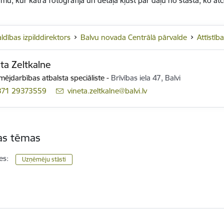
mu, kur katra fotogrāfija un detaļa kļūst par daļu no stāsta, ko atc
ldības izpilddirektors
Balvu novada Centrālā pārvalde
Attīstīb
ta Zeltkalne
ējdarbības atbalsta speciāliste
-
Brīvības iela 47, Balvi
371 29373559
E-pasts:
vineta.zeltkalne@balvi.lv
tas tēmas
es:
Uzņēmēju stāsti