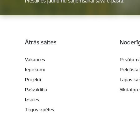
Piesakies jaunumu saņemšanai savā e-pastā.
Kājene
Ātrās saites
Noderīg
Vakances
Privātuma
Iepirkumi
Piekļūsta
Projekti
Lapas kar
Pašvaldība
Sīkdatņu 
Izsoles
Tirgus izpētes