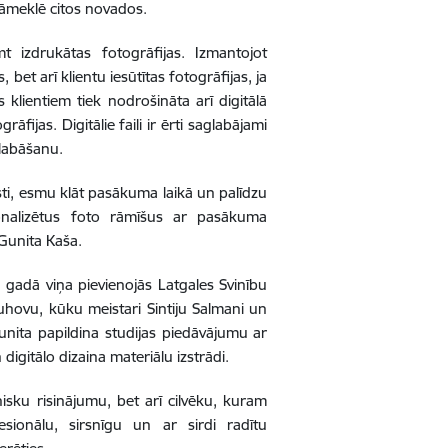
jāmeklē citos novados.
 izdrukātas fotogrāfijas. Izmantojot
bet arī klientu iesūtītas fotogrāfijas, ja
klientiem tiek nodrošināta arī digitālā
ijas. Digitālie faili ir ērti saglabājami
glabāšanu.
sti, esmu klāt pasākuma laikā un palīdzu
rsonalizētus foto rāmīšus ar pasākuma
Gunita Kaša.
gadā viņa pievienojās Latgales Svinību
tuhovu, kūku meistari Sintiju Salmani un
nita papildina studijas piedāvājumu ar
gitālo dizaina materiālu izstrādi.
hnisku risinājumu, bet arī cilvēku, kuram
sionālu, sirsnīgu un ar sirdi radītu